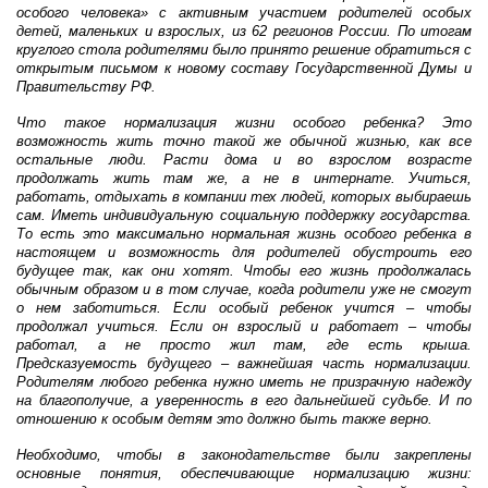
особого человека» с активным участием родителей особых
детей, маленьких и взрослых, из 62 регионов России. По итогам
круглого стола родителями было принято решение обратиться с
открытым письмом к новому составу Государственной Думы и
Правительству РФ.
Что такое нормализация жизни особого ребенка? Это
возможность жить точно такой же обычной жизнью, как все
остальные люди. Расти дома и во взрослом возрасте
продолжать жить там же, а не в интернате. Учиться,
работать, отдыхать в компании тех людей, которых выбираешь
сам. Иметь индивидуальную социальную поддержку государства.
То есть это максимально нормальная жизнь особого ребенка в
настоящем и возможность для родителей обустроить его
будущее так, как они хотят. Чтобы его жизнь продолжалась
обычным образом и в том случае, когда родители уже не смогут
о нем заботиться. Если особый ребенок учится – чтобы
продолжал учиться. Если он взрослый и работает – чтобы
работал, а не просто жил там, где есть крыша.
Предсказуемость будущего – важнейшая часть нормализации.
Родителям любого ребенка нужно иметь не призрачную надежду
на благополучие, а уверенность в его дальнейшей судьбе. И по
отношению к особым детям это должно быть также верно.
Необходимо, чтобы в законодательстве были закреплены
основные понятия, обеспечивающие нормализацию жизни: