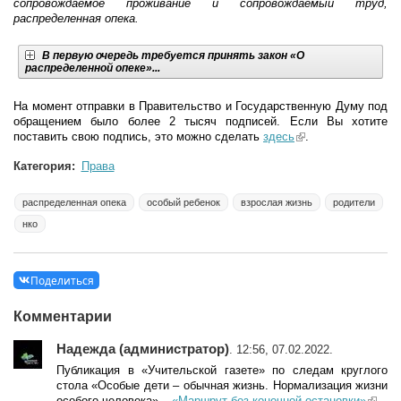
сопровождаемое проживание и сопровождаемый труд,
распределенная опека.
В первую очередь требуется принять закон «О
распределенной опеке»...
На момент отправки в Правительство и Государственную Думу под
обращением было более 2 тысяч подписей. Если Вы хотите
поставить свою подпись, это можно сделать
здесь
(link is external)
.
Категория:
Права
распределенная опека
особый ребенок
взрослая жизнь
родители
нко
Поделиться
Комментарии
Надежда (администратор)
. 12:56, 07.02.2022.
Публикация в «Учительской газете» по следам круглого
стола «Особые дети – обычная жизнь. Нормализация жизни
особого человека» –
«Маршрут без конечной остановки»
(link
.