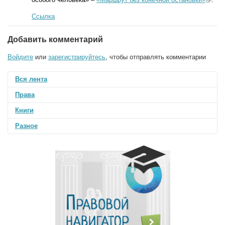
is
Ссылка
ext
ern
al)
Добавить комментарий
Войдите
или
зарегистрируйтесь
, чтобы отправлять комментарии
Вся лента
Права
Книги
Разное