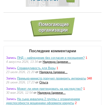
Последние комментарии
Запись
ПНД – наблюдение без согласия и посещения?
1
4 августа 2026, 13:34
от
Надежда (админи...
Запись
Справедливость для Веры
1
23 июля 2026, 21:20
от
Надежда (админи...
Запись
Премьер-министр поручил проверить интернаты
348
26 июня 2026, 17:23
от
Ольга
Запись
Может ли няня претендовать на наследство?
1
30 мая 2026, 12:54
от
Надежда (админи...
Запись
На сына инвалида 2 группы с ограничением
дееспособности мошенники оформили кредиты
2