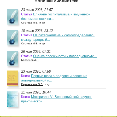
Новинки библиотеки
23 июля 2026, 21:57
Статья
Влияние госпитализма и выученной
беспомощности на...
Сиснева М.Е.
и др
10 июля 2026, 23:12
Статья
От патернализма к самоопределению:
международный...
Сиснева М.Е.
и др
26 мая 2026, 07:31
Статья
Оценка способности к повседневному...
Бартенев Д.Г.
23 мая 2026, 07:56
Книга
Первые шаги в подборе и освоении
альтернативной и...
Караневская О.В.
и др
21 мая 2026, 10:44
Книга
Материалы VI Всероссийской научно-
практической...