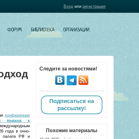
Вход
или
регистрация
ФОРУМ
БИБЛИОТЕКА
ОРГАНИЗАЦИИ
Следите за новостями!
одход
Подписаться на
рассылку!
кая
конференция
ый подход к
ernal)
ждународным
Похожие материалы
26 года в очно-
й палате РФ и