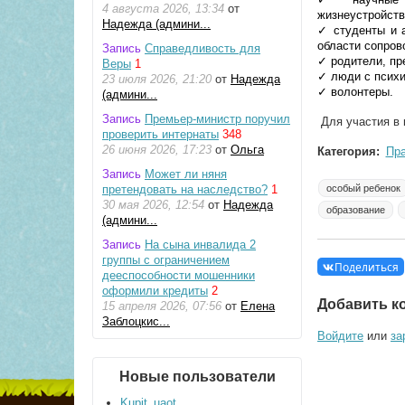
4 августа 2026, 13:34
от
жизнеустройст
Надежда (админи...
✓ студенты и 
области сопро
Запись
Справедливость для
✓ родители, пр
Веры
1
✓ люди с псих
23 июля 2026, 21:20
от
Надежда
✓ волонтеры.
(админи...
Запись
Премьер-министр поручил
Для участия в 
проверить интернаты
348
26 июня 2026, 17:23
от
Ольга
Категория:
Пр
Запись
Может ли няня
претендовать на наследство?
1
особый ребенок
30 мая 2026, 12:54
от
Надежда
образование
(админи...
Запись
На сына инвалида 2
группы с ограничением
Поделиться
дееспособности мошенники
оформили кредиты
2
Добавить к
15 апреля 2026, 07:56
от
Елена
Заблоцкис...
Войдите
или
за
Новые пользователи
Kupit_uaot