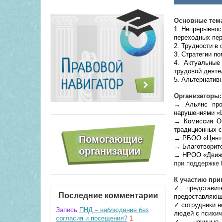
Основные тема
1. Непрерывнос
переходных пер
2. Трудности в
3. Стратегии п
4. Актуальные
трудовой деяте
5. Альтернатив
Организаторы:
→ Альянс про
нарушениями «
→ Комиссия Об
традиционных с
→ РБОО «Центр 
→ Благотворит
→ НРОО «Движ
при поддержке
К участию при
✓ представите
Последние комментарии
предоставляющ
✓ сотрудники н
Запись
ПНД – наблюдение без
людей с психи
согласия и посещения?
1
✓ научные с