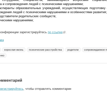
ва и сопровождения людей с психическими
нарушениями;
аспиранты образовательных учреждений, осуществляющих
подготовку
вождения людей с психическими
нарушениями и особенностями развития;
едставители родительских сообществ;
ическими нарушениями;
конференции зарегистрируйтесь
по ссылке
(link is external)
.
ава
взрослая жизнь
психические расстройства
родители
сопровождаемое 
нко
омментарий
регистрируйтесь
, чтобы отправлять комментарии