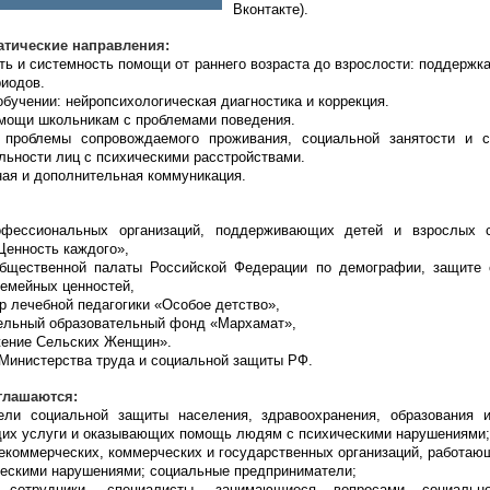
Вконтакте).
тические направления:
ть и системность помощи от раннего возраста до взрослости:
поддержка
иодов.
 обучении: нейропсихологическая диагностика и коррекция.
омощи школьникам с проблемами поведения.
 проблемы сопровождаемого проживания, социальной занятости и 
льности лиц с психическими расстройствами.
ная и дополнительная коммуникация.
фессиональных организаций, поддерживающих детей и взрослых 
Ценность каждого»,
щественной палаты Российской Федерации по демографии, защите 
емейных ценностей,
лечебной педагогики «Особое детство»,
ельный образовательный фонд «Мархамат»,
ение Сельских Женщин».
Министерства труда и социальной защиты РФ.
глашаются:
ли социальной защиты населения, здравоохранения, образования 
их услуги и оказывающих помощь людям с психическими нарушениями;
екоммерческих, коммерческих и государственных организаций, работаю
ческими нарушениями; социальные предприниматели;
отрудники, специалисты, занимающиеся вопросами социаль