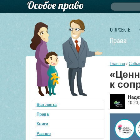
Форма по
Поиск
О ПРОЕКТЕ
Права
Главная
›
Событ
«Ценн
к соп
Наде
10:20,
Вся лента
Права
Книги
Разное