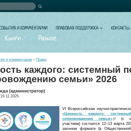
иска
СОБЫТИЯ И КОММЕНТАРИИ
ПРАВОВАЯ ПОДДЕРЖКА
КОНТАКТЫ
Книги
Разное
ия и комментарии
›
Права
ость каждого: системный п
ровождению семьи» 2026
жда (администратор)
 19.11.2025
VI Всероссийская научно-практичес
«Ценность каждого: системн
сопровождению семьи»
(link is ext
(с ме
участием) состоится 12–13 марта 20
заочном формате (в Общественно