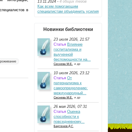
13.11.2024 -
4 общих тегов
Как всем помогающим
 специалистов в
специалистам объединить усилия
Новинки библиотеки
23 июля 2026, 21:57
Статья
Влияние
госпитализма и
выученной
беспомощности на...
проживание
Сиснева М.Е.
и др
10 июля 2026, 23:12
Статья
От
патернализма к
самоопределению:
международный...
Сиснева М.Е.
и др
26 мая 2026, 07:31
Статья
Оценка
способности к
повседневному...
Бартенев Д.Г.