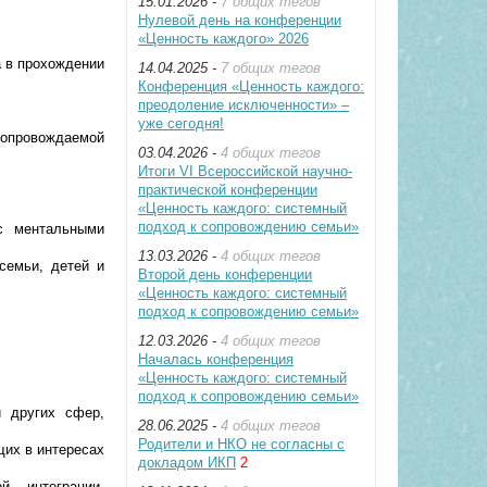
15.01.2026 -
7 общих тегов
Нулевой день на конференции
«Ценность каждого» 2026
 в прохождении
14.04.2025 -
7 общих тегов
Конференция «Ценность каждого:
преодоление исключенности» –
уже сегодня!
сопровождаемой
03.04.2026 -
4 общих тегов
Итоги VI Всероссийской научно-
практической конференции
«Ценность каждого: системный
подход к сопровождению семьи»
с ментальными
13.03.2026 -
4 общих тегов
семьи, детей и
Второй день конференции
«Ценность каждого: системный
подход к сопровождению семьи»
12.03.2026 -
4 общих тегов
Началась конференция
«Ценность каждого: системный
подход к сопровождению семьи»
и других сфер,
28.06.2025 -
4 общих тегов
Родители и НКО не согласны с
щих в интересах
докладом ИКП
2
ной
интеграции,