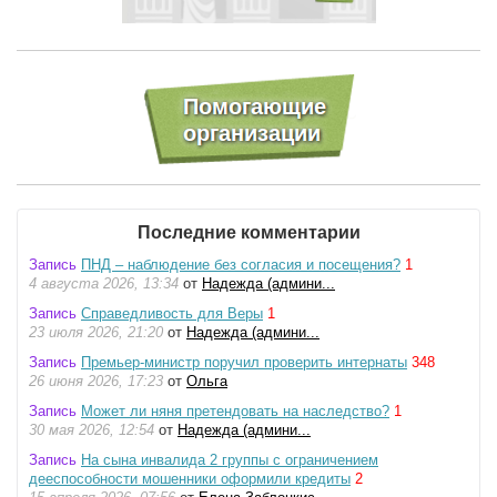
Последние комментарии
Запись
ПНД – наблюдение без согласия и посещения?
1
4 августа 2026, 13:34
от
Надежда (админи...
Запись
Справедливость для Веры
1
23 июля 2026, 21:20
от
Надежда (админи...
Запись
Премьер-министр поручил проверить интернаты
348
26 июня 2026, 17:23
от
Ольга
Запись
Может ли няня претендовать на наследство?
1
30 мая 2026, 12:54
от
Надежда (админи...
Запись
На сына инвалида 2 группы с ограничением
дееспособности мошенники оформили кредиты
2