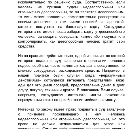
исключительно по решению суда. Соответственно, если
человек не признан судом недееспособным или
ограниченно дееспособным, то он является дееспособным,
то есть может полностью самостоятельно распоряжаться
своими деньгами, в том числе пенсией и зарплатой,
которые поступают на банковскую карту. Сотрудники
интерната не имеют права забирать карту у дееспособного
человека, запрещать совершать какие-либо покупки или
контролировать, как дееспособный человек тратит свои
средства.
Но на практике, действительно, одной из причин, по которой
интернат подает в суд заявление о признании человека
недееспособным, часто является как раз «неразумное», по
мнению сотрудников, расходование средств. Например, в
нашей практике были случаи, когда «неразумными
действиями» сотрудники интерната представляли заказ
еды для угощения соседей, предоставление денег в долг
другу, покупку техники и другое. В описанном Вами случае,
например, сотрудникам интерната могли показаться
неразумными траты на приобретение мебели в комнату.
Интернат по закону имеет право подавать в суд заявление
о признании проживающего в нем человека
недееспособным или ограниченно дееспособным, но это
право не должно использоваться для угроз или
запугивания. Само по себе законное распоряжение своими