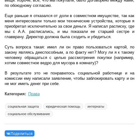
вещи. Короче, всё, что мы покупали, было договорено между нами,
по обоюдному согласию.
Еще раньше я отказался от доли в совместном имуществе, так как
меня интересовали только мои технические устройства, которые я
приобретал исключительно за свои деньги. Я написал расписку, где
мы с А.А. расписались, и мы показали ее старшей сестре и
главврачу. Директор должна была сходить и убедиться.
Суть вопроса такая: имел ли он право пользоваться картой, по
закону являясь дееспособным, а по факту нет? Могу ли я к такому
человеку обращаться с целью рассмотрения покупки (например,
хотим совместное ведро для мусора в комнату)?
В результате это не понравилось социальной работнице и на
комиссии ему написали заявление, чтобы заблокировать карту и он
не мог иметь денег при себе.
Категория:
Права
социальная защита
юридическая помощь
интернаты
социальное обслуживание
Поделиться