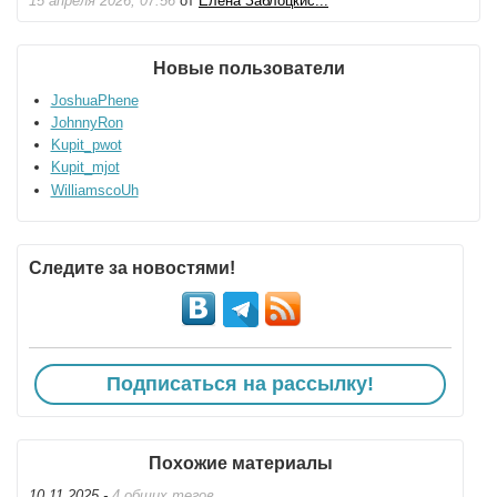
15 апреля 2026, 07:56
от
Елена Заблоцкис...
Новые пользователи
JoshuaPhene
JohnnyRon
Kupit_pwot
Kupit_mjot
WilliamscoUh
Следите за новостями!
Подписаться на рассылку!
Похожие материалы
10.11.2025 -
4 общих тегов