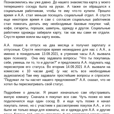
Познакомились мы уже давно. До нашего знакомства карта у моего
теперешнего соседа была на руках. А также он обращался к
социальным работникам, чтобы те ему что-то купили. Прошло
время и А.А. стал меньше посещать социальный отдел. А спустя
еще некоторое время я сам с согласия социальных работников
стал помогать делать ему необходимые базовые покупки: чай,
кофе, сигареты, порошок, шампунь, одежду и другое. Социальные
работники однажды забирали карту, так как мы сами ее отдали.
Спустя время взяли мы карту вновь.
А.А. пошел в отпуск на два месяца и получил зарплату и
отпускные. Спустя некоторое время неожиданно для нас с А.А., а
именно в понедельник 13.09.2021, в утренние часы А.А. вызвала
врач психиатр. Она ему задавала вопросы: "Что ты покупаешь
себе, умеешь ли то, то и другое?" и предложила А.А. подумать над
пересмотром его статуса. Во вторник 14.09.2021 А.А. вызвали на
комиссию к 10 часам дня(( (у нас есть все необходимые
аудиозаписи) Там ему задавали простейшие вопросы и спросили:
"Подумал ли ты насчет нашего предложения?" А.А. сказал, что не
хотел бы пересматривать свой статус.
Подробнее о деньгах. Я решил изначально сам обустраивать
жилую комнату. Сначала я покупал все сам. Чуть позже ко мне
подключился еще один сосед В. и еще чуть позже я начал
покупать лично, но с участием к рассмотрению покупок А.А., и это
были не только вещи для комнаты, но и одежда для А.А. и другие