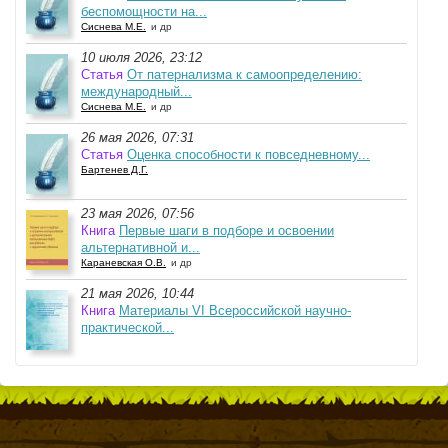
беспомощности на...
Сиснева М.Е.
и др
10 июля 2026, 23:12
Статья
От патернализма к самоопределению:
международный...
Сиснева М.Е.
и др
26 мая 2026, 07:31
Статья
Оценка способности к повседневному...
Бартенев Д.Г.
23 мая 2026, 07:56
Книга
Первые шаги в подборе и освоении
альтернативной и...
Караневская О.В.
и др
21 мая 2026, 10:44
Книга
Материалы VI Всероссийской научно-
практической...