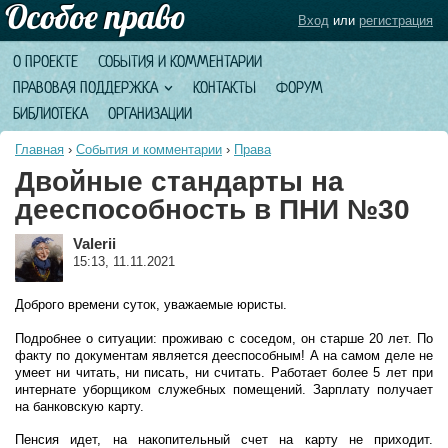
Вход
или
регистрация
О ПРОЕКТЕ
СОБЫТИЯ И КОММЕНТАРИИ
ПРАВОВАЯ ПОДДЕРЖКА
КОНТАКТЫ
ФОРУМ
БИБЛИОТЕКА
ОРГАНИЗАЦИИ
Главная
›
События и комментарии
›
Права
Двойные стандарты на
дееспособность в ПНИ №30
Valerii
15:13, 11.11.2021
Доброго времени суток, уважаемые юристы.
Подробнее о ситуации: проживаю с соседом, он старше 20 лет. По
факту по документам является дееспособным! А на самом деле не
умеет ни читать, ни писать, ни считать. Работает более 5 лет при
интернате уборщиком служебных помещений. Зарплату получает
на банковскую карту.
Пенсия идет, на накопительный счет на карту не приходит.