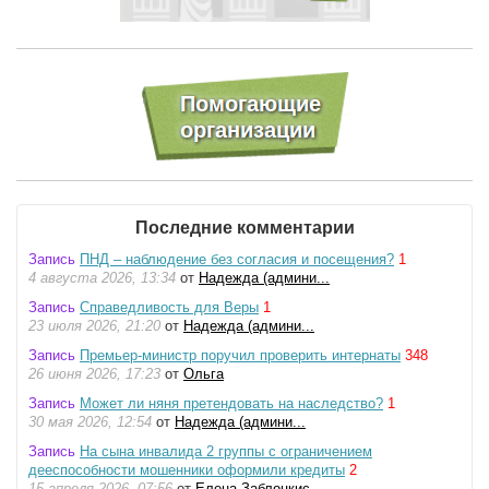
Последние комментарии
Запись
ПНД – наблюдение без согласия и посещения?
1
4 августа 2026, 13:34
от
Надежда (админи...
Запись
Справедливость для Веры
1
23 июля 2026, 21:20
от
Надежда (админи...
Запись
Премьер-министр поручил проверить интернаты
348
26 июня 2026, 17:23
от
Ольга
Запись
Может ли няня претендовать на наследство?
1
30 мая 2026, 12:54
от
Надежда (админи...
Запись
На сына инвалида 2 группы с ограничением
дееспособности мошенники оформили кредиты
2
15 апреля 2026, 07:56
от
Елена Заблоцкис...