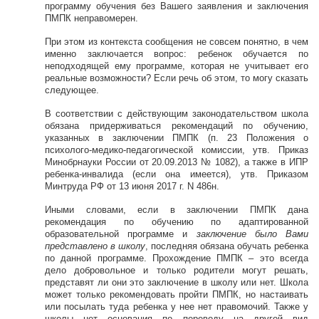
программу обучения без Вашего заявления и заключения
ПМПК неправомерен.
При этом из контекста сообщения не совсем понятно, в чем
именно заключается вопрос: ребенок обучается по
неподходящей ему программе, которая не учитывает его
реальные возможности? Если речь об этом, то могу сказать
следующее.
В соответствии с действующим законодательством школа
обязана придерживаться рекомендаций по обучению,
указанных в заключении ПМПК (п. 23 Положения о
психолого-медико-педагогической комиссии, утв. Приказ
Минобрнауки России от 20.09.2013 № 1082), а также в ИПР
ребенка-инвалида (если она имеется), утв. Приказом
Минтруда РФ от 13 июня 2017 г. N 486н.
Иными словами, если в заключении ПМПК дана
рекомендация по обучению по адаптированной
образовательной программе и
заключение было Вами
представлено в школу
, последняя обязана обучать ребенка
по данной программе. Прохождение ПМПК – это всегда
дело добровольное и только родители могут решать,
представят ли они это заключение в школу или нет. Школа
может только рекомендовать пройти ПМПК, но настаивать
или посылать туда ребенка у нее нет правомочий. Также у
школы нет основания по переводу на другой вид