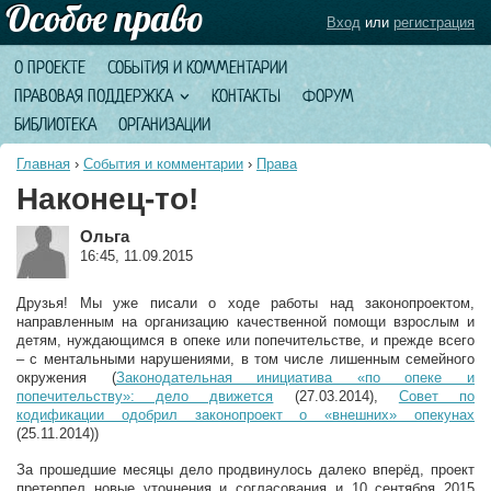
Вход
или
регистрация
О ПРОЕКТЕ
СОБЫТИЯ И КОММЕНТАРИИ
ПРАВОВАЯ ПОДДЕРЖКА
КОНТАКТЫ
ФОРУМ
БИБЛИОТЕКА
ОРГАНИЗАЦИИ
Главная
›
События и комментарии
›
Права
Наконец-то!
Ольга
16:45, 11.09.2015
Друзья! Мы уже писали о ходе работы над законопроектом,
направленным на организацию качественной помощи взрослым и
детям, нуждающимся в опеке или попечительстве, и прежде всего
– с ментальными нарушениями, в том числе лишенным семейного
окружения (
Законодательная инициатива «по опеке и
попечительству»: дело движется
(27.03.2014),
Совет по
кодификации одобрил законопроект о «внешних» опекунах
(25.11.2014))
За прошедшие месяцы дело продвинулось далеко вперёд, проект
претерпел новые уточнения и согласования и 10 сентября 2015