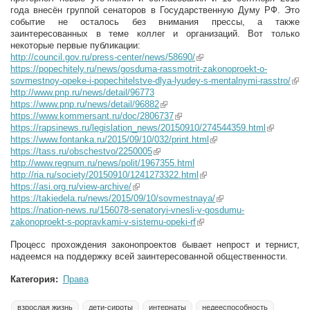
года внесён группой сенаторов в Государственную Думу РФ. Это
событие не осталось без внимания прессы, а также
заинтересованных в теме коллег и организаций. Вот только
некоторые первые публикации:
http://council.gov.ru/press-center/news/58690/
(link is external)
https://popechitely.ru/news/gosduma-rassmotrit-zakonoproekt-o-
sovmestnoy-opeke-i-popechitelstve-dlya-lyudey-s-mentalnymi-rasstro/
(lin
http://www.pnp.ru/news/detail/96773
exter
https://www.pnp.ru/news/detail/96882
(link is external)
https://www.kommersant.ru/doc/2806737
(link is external)
https://rapsinews.ru/legislation_news/20150910/274544359.html
(link is
https://www.fontanka.ru/2015/09/10/032/print.html
(link is external)
external)
https://tass.ru/obschestvo/2250005
(link is external)
http://www.regnum.ru/news/polit/1967355.html
http://ria.ru/society/20150910/1241273322.html
(link is external)
https://asi.org.ru/view-archive/
(link is external)
https://takiedela.ru/news/2015/09/10/sovmestnaya/
(link is external)
https://nation-news.ru/156078-senatoryi-vnesli-v-gosdumu-
zakonoproekt-s-popravkami-v-sistemu-opeki-rf
(link is external)
Процесс прохождения законопроектов бывает непрост и тернист,
надеемся на поддержку всей заинтересованной общественности.
Категория:
Права
взрослая жизнь
дети-сироты
интернаты
недееспособность