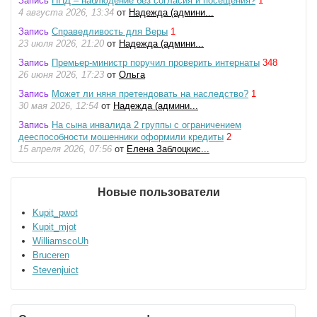
Запись
ПНД – наблюдение без согласия и посещения?
1
4 августа 2026, 13:34
от
Надежда (админи...
Запись
Справедливость для Веры
1
23 июля 2026, 21:20
от
Надежда (админи...
Запись
Премьер-министр поручил проверить интернаты
348
26 июня 2026, 17:23
от
Ольга
Запись
Может ли няня претендовать на наследство?
1
30 мая 2026, 12:54
от
Надежда (админи...
Запись
На сына инвалида 2 группы с ограничением
дееспособности мошенники оформили кредиты
2
15 апреля 2026, 07:56
от
Елена Заблоцкис...
Новые пользователи
Kupit_pwot
Kupit_mjot
WilliamscoUh
Bruceren
Stevenjuict