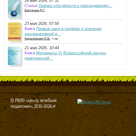
26 мая 2026, 07:31
Статья
Оценка способности к повседневному...
Бартенев Д.Г.
23 мая 2026, 07:56
Книга
Первые шаги в подборе и освоении
альтернативной и...
Караневская О.В.
и др
21 мая 2026, 10:44
Книга
Материалы VI Всероссийской научно-
практической...
© РБОО «Центр лечебной
педагогики», 2015-2026
(link is external)