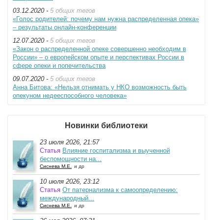
03.12.2020 -
5 общих тегов
«Голос родителей: почему нам нужна распределенная опека»
– результаты онлайн-конференции
12.07.2020 -
5 общих тегов
«Закон о распределенной опеке совершенно необходим в
России» – о европейском опыте и перспективах России в
сфере опеки и попечительства
09.07.2020 -
5 общих тегов
Анна Битова: «Нельзя отнимать у НКО возможность быть
опекуном недееспособного человека»
Новинки библиотеки
23 июля 2026, 21:57
Статья
Влияние госпитализма и выученной
беспомощности на...
Сиснева М.Е.
и др
10 июля 2026, 23:12
Статья
От патернализма к самоопределению:
международный...
Сиснева М.Е.
и др