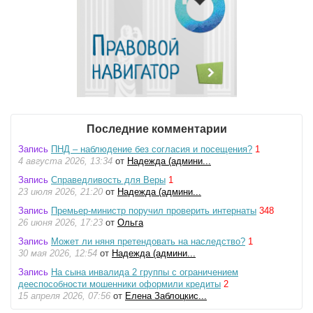
Последние комментарии
Запись
ПНД – наблюдение без согласия и посещения?
1
4 августа 2026, 13:34
от
Надежда (админи...
Запись
Справедливость для Веры
1
23 июля 2026, 21:20
от
Надежда (админи...
Запись
Премьер-министр поручил проверить интернаты
348
26 июня 2026, 17:23
от
Ольга
Запись
Может ли няня претендовать на наследство?
1
30 мая 2026, 12:54
от
Надежда (админи...
Запись
На сына инвалида 2 группы с ограничением
дееспособности мошенники оформили кредиты
2
15 апреля 2026, 07:56
от
Елена Заблоцкис...