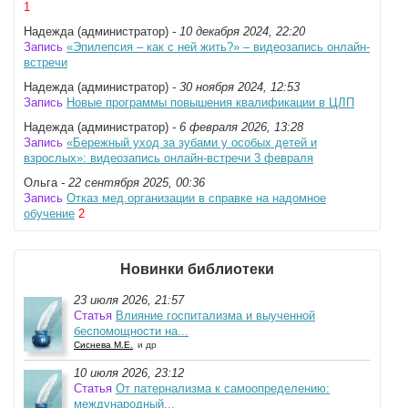
1
Надежда (администратор)
- 10 декабря 2024, 22:20
Запись
«Эпилепсия – как с ней жить?» – видеозапись онлайн-
встречи
Надежда (администратор)
- 30 ноября 2024, 12:53
Запись
Новые программы повышения квалификации в ЦЛП
Надежда (администратор)
- 6 февраля 2026, 13:28
Запись
«Бережный уход за зубами у особых детей и
взрослых»: видеозапись онлайн-встречи 3 февраля
Ольга
- 22 сентября 2025, 00:36
Запись
Отказ мед.организации в справке на надомное
обучение
2
Новинки библиотеки
23 июля 2026, 21:57
Статья
Влияние госпитализма и выученной
беспомощности на...
Сиснева М.Е.
и др
10 июля 2026, 23:12
Статья
От патернализма к самоопределению:
международный...