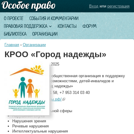
Вход
или
регистрация
О ПРОЕКТЕ
СОБЫТИЯ И КОММЕНТАРИИ
ПРАВОВАЯ ПОДДЕРЖКА
КОНТАКТЫ
ФОРУМ
БИБЛИОТЕКА
ОРГАНИЗАЦИИ
Главная
›
Организации
КРОО «Город надежды»
Дата обновления:
10.11.2025
Полное название:
Калужская региональная общественная организация в поддержку
детей с ограниченными возможностями, детей-инвалидов и
инвалидов детства «Город надежды»
Телефоны:
+7 953 325 81 58, +7 953 314 03 40
Сайт:
http://город-надежды.рф/
(link is external)
Теги:
Нарушения двигательной сферы
Нарушения слуха
Нарушения зрения
Речевые нарушения
Интеллектуальные нарушения