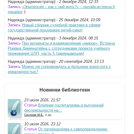
Надежда (администратор)
- 2 декабря 2024, 12:33
Запись
«Эпилепсия – как с ней жить?» – онлайн-встреча 6
декабря
1
Надежда (администратор)
- 25 декабря 2024, 10:09
Запись
Новый сборник судебной практики в сфере
государственной поддержки детей-сирот
Надежда (администратор)
- 3 декабря 2024, 08:15
Запись
Про интернаты и взаимовлияние «миров». Встреча
Романа Дименштейна с сотрудниками проекта учебного
проживания ЦЛП, часть 5 (завершающая)
Надежда (администратор)
- 20 сентября 2024, 13:13
Запись
Можно ли сопровождать в больнице взрослого с
инвалидностью?
Новинки библиотеки
23 июля 2026, 21:57
Статья
Влияние госпитализма и выученной
беспомощности на...
Сиснева М.Е.
и др
10 июля 2026, 23:12
Статья
От патернализма к самоопределению: