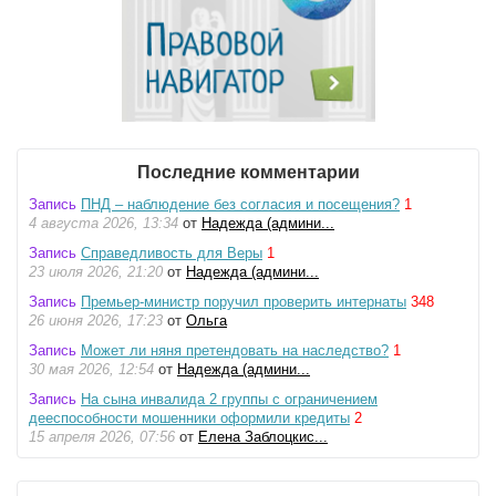
Последние комментарии
Запись
ПНД – наблюдение без согласия и посещения?
1
4 августа 2026, 13:34
от
Надежда (админи...
Запись
Справедливость для Веры
1
23 июля 2026, 21:20
от
Надежда (админи...
Запись
Премьер-министр поручил проверить интернаты
348
26 июня 2026, 17:23
от
Ольга
Запись
Может ли няня претендовать на наследство?
1
30 мая 2026, 12:54
от
Надежда (админи...
Запись
На сына инвалида 2 группы с ограничением
дееспособности мошенники оформили кредиты
2
15 апреля 2026, 07:56
от
Елена Заблоцкис...