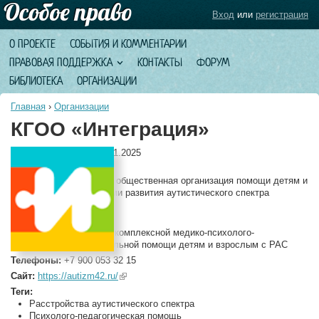
Вход
или
регистрация
О ПРОЕКТЕ
СОБЫТИЯ И КОММЕНТАРИИ
ПРАВОВАЯ ПОДДЕРЖКА
КОНТАКТЫ
ФОРУМ
БИБЛИОТЕКА
ОРГАНИЗАЦИИ
Главная
›
Организации
КГОО «Интеграция»
Дата обновления:
10.11.2025
Полное название:
Кемеровская городская общественная организация помощи детям и
взрослым с нарушениями развития аутистического спектра
«Интеграция»
Описание:
Оказание содействия в комплексной медико-психолого-
педагогической и социальной помощи детям и взрослым с РАС
Телефоны:
+7 900 053 32 15
Сайт:
https://autizm42.ru/
(link is external)
Теги:
Расстройства аутистического спектра
Психолого-педагогическая помощь