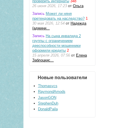
проверить интернаты
348
26 июня 2026, 17:23
от
Ольга
Запись
Может ли няня
претендовать на наследство?
1
30 мая 2026, 12:54
от
Надежда
(админи...
Запись
На сына инвалида 2
группы с ограничением
дееспособности мошенники
оформили кредиты
2
15 апреля 2026, 07:56
от
Елена
Заблоцкис...
Новые пользователи
Thomasvcs
RaymondAmods
JasonGON
StephenDuh
DonaldPaila