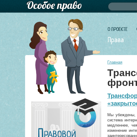
Форма по
Поиск
О ПРОЕКТЕ
Права
Главная
Транс
фронт
Трансфор
«закрыто
Мы убеждены, 
система интерн
медленнее, че
изменение инте
заинтересованн