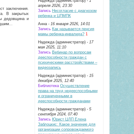
Надежда (администратор)
- 1
апреля 2026, 23:30
ест заключения.
Запись
Несогласие с диагнозом
та. В закрытых
ребенка и ЦПМПК
ны дедовщина и
дшим...
Анна
- 16 января 2026, 14:01
Запись
Как называется пенсия
мамы ребенка-инвалида?
1
Надежда (администратор)
- 17
мая 2025, 11:10
Запись
Вебинар по вопросам
дееспособности граждан с
психическими расстройствами –
видеозапись
Надежда (администратор)
- 15
декабря 2025, 12:40
Библиотека
Осуществление
права на труд недееспособными
и ограниченными в
дееспособности гражданами
Надежда (администратор)
- 5
сентября 2024, 07:40
Запись
Юрист ЦЛП Елена
Заблоцкис: Какое значение для
организации сопровождаемого