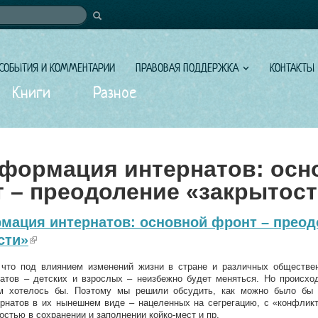
иска
СОБЫТИЯ И КОММЕНТАРИИ
ПРАВОВАЯ ПОДДЕРЖКА
КОНТАКТЫ
Книги
Разное
формация интернатов: осн
 – преодоление «закрытос
мация интернатов: основной фронт – преод
сти»
(link is external)
что под влиянием изменений жизни в стране и различных обществе
атов – детских и взрослых – неизбежно будет меняться. Но происход
м хотелось бы. Поэтому мы решили обсудить, как можно было бы 
рнатов в их нынешнем виде – нацеленных на сегрегацию, с «конфликт
остью в сохранении и заполнении койко-мест и пр.