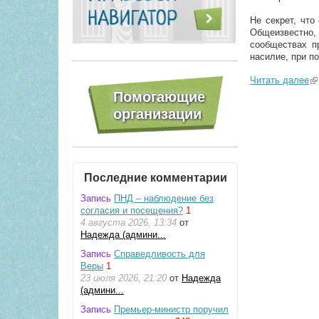
Не секрет, что
Общеизвестно,
сообществах п
насилие, при п
Читать далее
(l
Последние комментарии
Запись
ПНД – наблюдение без
согласия и посещения?
1
4 августа 2026, 13:34
от
Надежда (админи...
Запись
Справедливость для
Веры
1
23 июля 2026, 21:20
от
Надежда
(админи...
Запись
Премьер-министр поручил