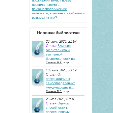
проживания имеют новые
правила приема в
психоневрологические
интернаты, временного выбытия и
выписки из них?
Новинки библиотеки
23 июля 2026, 21:57
Статья
Влияние
госпитализма и
выученной
беспомощности на...
Сиснева М.Е.
и др
10 июля 2026, 23:12
Статья
От
патернализма к
самоопределению:
международный...
Сиснева М.Е.
и др
26 мая 2026, 07:31
Статья
Оценка
способности к
повседневному...