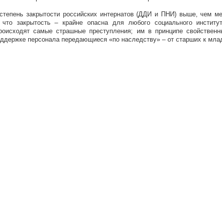
 степень закрытости российских интернатов (ДДИ и ПНИ) выше, чем м
 что закрытость – крайне опасна для любого социального институ
роисходят самые страшные преступления; им в принципе свойствен
оддержке персонала передающиеся «по наследству» – от старших к мла
ink is external)