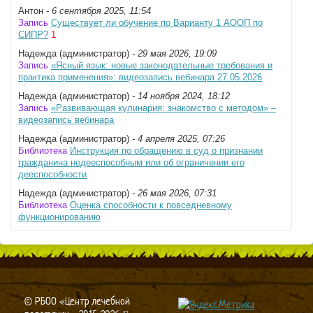
Антон
- 6 сентября 2025, 11:54
Запись
Существует ли обучение по Варианту 1 АООП по
СИПР?
1
Надежда (администратор)
- 29 мая 2026, 19:09
Запись
«Ясный язык: новые законодательные требования и
практика применения»: видеозапись вебинара 27.05.2026
Надежда (администратор)
- 14 ноября 2024, 18:12
Запись
«Развивающая кулинария: знакомство с методом» –
видеозапись вебинара
Надежда (администратор)
- 4 апреля 2025, 07:26
Библиотека
Инструкция по обращению в суд о признании
гражданина недееспособным или об ограничении его
дееспособности
Надежда (администратор)
- 26 мая 2026, 07:31
Библиотека
Оценка способности к повседневному
функционированию
© РБОО «Центр лечебной