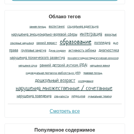
Облако тегов
воспитание
социальная адаптация
ранняя помощь
интеграция
нарушения эмоционально-волевой сферы
взрослые
образование
логопедия
ранний возраст
дцп
сенсорные нарушения
права
диагностика
групповые занятия
активность ребенка
Дауна синдром
нарушения психического развития
психолого-медико-педагогическая комиссия
ранний детский аутизм (РДА)
нарушения слуха
нарушения зрения
индивидуальная программа реабилитации (ИПР)
правовая помощь
дошкольный возраст
исследование
нарушения множественные / сочетанные
нарушения поведения
медицина
специалисты
музыкальная терапия
Смотреть все
Популярное содержимое