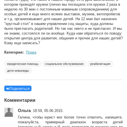
котором проводят кружки (лично мы посещали эти кружки 2 раза в
неделю по 30 мин с постоянным маминым сопровождением) для
особых детей и еще много всяких выставок, музеев, велопробегов
и т.д. организовывают для наших детей. На 12 мая бал назначен
"круглый стол" в нашем управлении соц защиты, куда должны
были пригласить родителей. Но так нас никто и не пригласил. И мы
не знаем, состоялся ли он вообще. Куда нам обратиться по поводу
открытия центра для развития, общения и прочее для наших детей?
Кому еще написать?
Категория:
Права
юридическая помощь
социальное обслуживание
реабилитация
дети-инвалиды
Поделиться
Комментарии
Ольга
. 18:59, 05.06.2015.
Галина, чтобы юрист мог более точно ответить, напишите,
пожалуйста, примерный диапазон возраста детей
(дошкольный, школьный, всех возрастов от дошкольного до