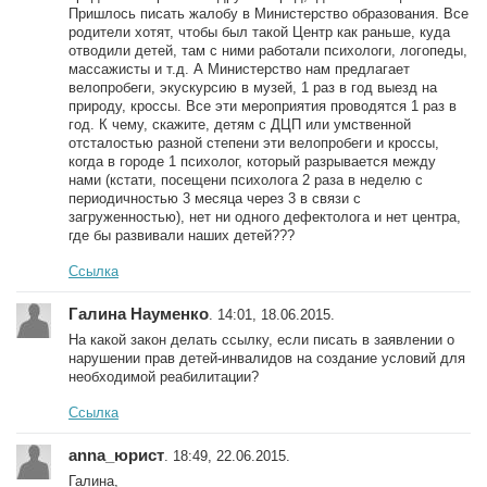
Пришлось писать жалобу в Министерство образования. Все
родители хотят, чтобы был такой Центр как раньше, куда
отводили детей, там с ними работали психологи, логопеды,
массажисты и т.д. А Министерство нам предлагает
велопробеги, экускурсию в музей, 1 раз в год выезд на
природу, кроссы. Все эти мероприятия проводятся 1 раз в
год. К чему, скажите, детям с ДЦП или умственной
отсталостью разной степени эти велопробеги и кроссы,
когда в городе 1 психолог, который разрывается между
нами (кстати, посещени психолога 2 раза в неделю с
периодичностью 3 месяца через 3 в связи с
загруженностью), нет ни одного дефектолога и нет центра,
где бы развивали наших детей???
Ссылка
Галина Науменко
. 14:01, 18.06.2015.
На какой закон делать ссылку, если писать в заявлении о
нарушении прав детей-инвалидов на создание условий для
необходимой реабилитации?
Ссылка
anna_юрист
. 18:49, 22.06.2015.
Галина,