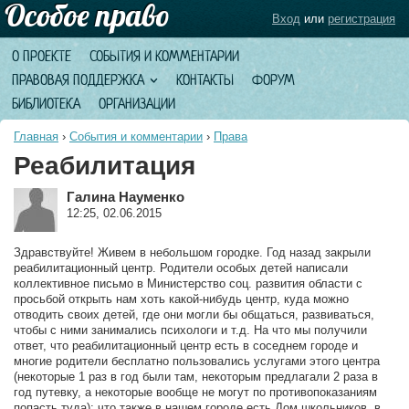
Вход
или
регистрация
О ПРОЕКТЕ
СОБЫТИЯ И КОММЕНТАРИИ
ПРАВОВАЯ ПОДДЕРЖКА
КОНТАКТЫ
ФОРУМ
БИБЛИОТЕКА
ОРГАНИЗАЦИИ
Главная
›
События и комментарии
›
Права
Реабилитация
Галина Науменко
12:25, 02.06.2015
Здравствуйте! Живем в небольшом городке. Год назад закрыли
реабилитационный центр. Родители особых детей написали
коллективное письмо в Министерство соц. развития области с
просьбой открыть нам хоть какой-нибудь центр, куда можно
отводить своих детей, где они могли бы общаться, развиваться,
чтобы с ними занимались психологи и т.д. На что мы получили
ответ, что реабилитационный центр есть в соседнем городе и
многие родители бесплатно пользовались услугами этого центра
(некоторые 1 раз в год были там, некоторым предлагали 2 раза в
год путевку, а некоторые вообще не могут по противопоказаниям
попасть туда); что также в нашем городе есть Дом школьников, в