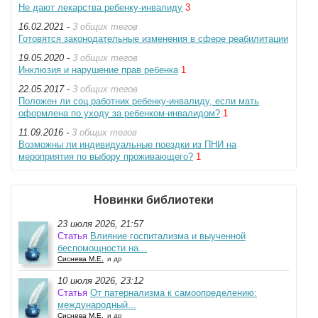
Не дают лекарства ребенку-инвалиду
3
16.02.2021 -
3 общих тегов
Готовятся законодательные изменения в сфере реабилитации
19.05.2020 -
3 общих тегов
Инклюзия и нарушение прав ребенка
1
22.05.2017 -
3 общих тегов
Положен ли соц.работник ребенку-инвалиду, если мать
оформлена по уходу за ребенком-инвалидом?
1
11.09.2016 -
3 общих тегов
Возможны ли индивидуальные поездки из ПНИ на
мероприятия по выбору проживающего?
1
Новинки библиотеки
23 июля 2026, 21:57
Статья
Влияние госпитализма и выученной
беспомощности на...
Сиснева М.Е.
и др
10 июля 2026, 23:12
Статья
От патернализма к самоопределению:
международный...
Сиснева М.Е.
и др