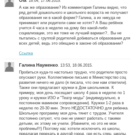
Ola
. 18:04, 17.06.2015.
А как же образование? Из комментария Галины видно, что
ряд детей дошкольного и школьного возраста не получают
образования ни в какой форме? Галина, а их никуда не
принимают или родители сами не хотят? А Ваш ребёнок
учится 4 часа в неделю на дому без какой-либо
социализации, это же тоже не лучший вариант?.. Вы не
пытались с группой родителей добиваться образования для
всех детей, ведь это обещано в законе об образовании?
Ссылка
Галина Науменко
. 13:53, 18.06.2015.
Пробиться куда-то настолько трудно, что родители просто
опускают руки. Коллективное письмо в Министерство соц
развития ничего не дало (я писала, что они нам ответили).
Также они предлагают кружки в Дом школьников. К
примеру, моя дочь посещает школу 4 раза в неделю по 1
уроку и кружки ИЗО и "Театр моды" (индивидуально, в
постоянном мамином сопровождении). Кружки 1-2 раза в
неделю по 20-30 мин. Этого НЕДОСТАТОЧНО для ребенка.
Школьную программу моя дочь тянет с трудом. Учителя
постоянно сетуют, что они не умеют работать с такими
детьми, их этому не учили. (Извините, но это не мои
проблемы!!!) Поэтому нас хотели исключить из школы,
предлагая перехать в другой город, где есть спец. школы.