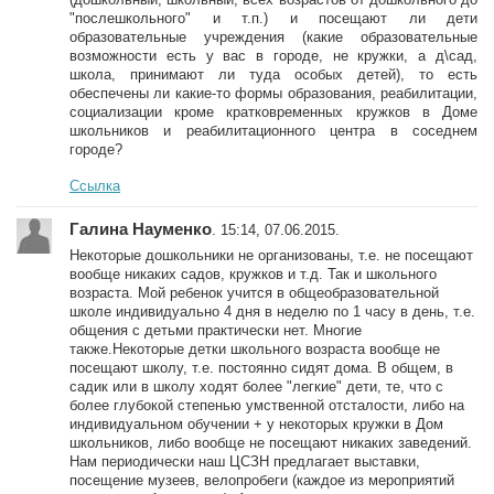
"послешкольного" и т.п.) и посещают ли дети
образовательные учреждения (какие образовательные
возможности есть у вас в городе, не кружки, а д\сад,
школа, принимают ли туда особых детей), то есть
обеспечены ли какие-то формы образования, реабилитации,
социализации кроме кратковременных кружков в Доме
школьников и реабилитационного центра в соседнем
городе?
Ссылка
Галина Науменко
. 15:14, 07.06.2015.
Некоторые дошкольники не организованы, т.е. не посещают
вообще никаких садов, кружков и т.д. Так и школьного
возраста. Мой ребенок учится в общеобразовательной
школе индивидуально 4 дня в неделю по 1 часу в день, т.е.
общения с детьми практически нет. Многие
также.Некоторые детки школьного возраста вообще не
посещают школу, т.е. постоянно сидят дома. В общем, в
садик или в школу ходят более "легкие" дети, те, что с
более глубокой степенью умственной отсталости, либо на
индивидуальном обучении + у некоторых кружки в Дом
школьников, либо вообще не посещают никаких заведений.
Нам периодически наш ЦСЗН предлагает выставки,
посещение музеев, велопробеги (каждое из мероприятий