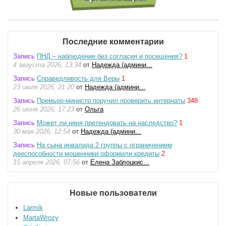
Последние комментарии
Запись
ПНД – наблюдение без согласия и посещения?
1
4 августа 2026, 13:34
от
Надежда (админи...
Запись
Справедливость для Веры
1
23 июля 2026, 21:20
от
Надежда (админи...
Запись
Премьер-министр поручил проверить интернаты
348
26 июня 2026, 17:23
от
Ольга
Запись
Может ли няня претендовать на наследство?
1
30 мая 2026, 12:54
от
Надежда (админи...
Запись
На сына инвалида 2 группы с ограничением
дееспособности мошенники оформили кредиты
2
15 апреля 2026, 07:56
от
Елена Заблоцкис...
Новые пользователи
Larmik
MartaWrozy