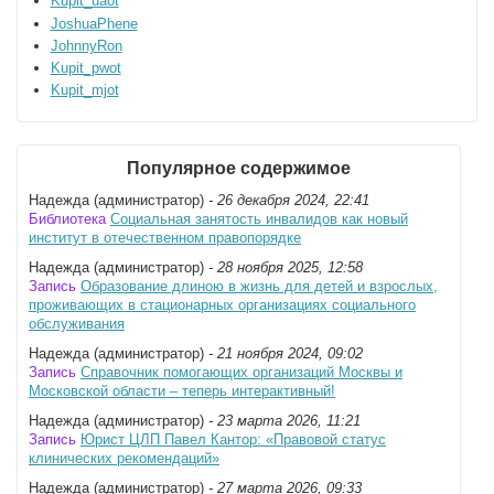
Kupit_uaot
JoshuaPhene
JohnnyRon
Kupit_pwot
Kupit_mjot
Популярное содержимое
Надежда (администратор)
- 26 декабря 2024, 22:41
Библиотека
Социальная занятость инвалидов как новый
институт в отечественном правопорядке
Надежда (администратор)
- 28 ноября 2025, 12:58
Запись
Образование длиною в жизнь для детей и взрослых,
проживающих в стационарных организациях социального
обслуживания
Надежда (администратор)
- 21 ноября 2024, 09:02
Запись
Справочник помогающих организаций Москвы и
Московской области – теперь интерактивный!
Надежда (администратор)
- 23 марта 2026, 11:21
Запись
Юрист ЦЛП Павел Кантор: «Правовой статус
клинических рекомендаций»
Надежда (администратор)
- 27 марта 2026, 09:33