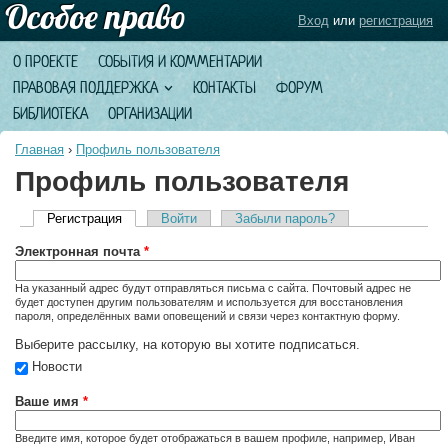
Вход
или
регистрация
О ПРОЕКТЕ
СОБЫТИЯ И КОММЕНТАРИИ
ПРАВОВАЯ ПОДДЕРЖКА
КОНТАКТЫ
ФОРУМ
БИБЛИОТЕКА
ОРГАНИЗАЦИИ
Главная
›
Профиль пользователя
Профиль пользователя
Регистрация
(активная вкладка)
Войти
Забыли пароль?
Главные вкладки
Электронная почта
*
На указанный адрес будут отправляться письма с сайта. Почтовый адрес не
будет доступен другим пользователям и используется для восстановления
пароля, определённых вами оповещений и связи через контактную форму.
Выберите рассылку, на которую вы хотите подписаться.
Новости
Ваше имя
*
Введите имя, которое будет отображаться в вашем профиле, например, Иван