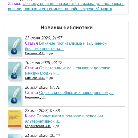
Запись
«Почему социальная занятость важна для человека с
инвалидностью и его семьи»: онлайн-встреча 31 марта
Новинки библиотеки
23 июля 2026, 21:57
Статья
Влияние госпитализма и выученной
беспомощности на...
Сиснева М.Е.
и др
10 июля 2026, 23:12
Статья
От патернализма к самоопределению:
международный...
Сиснева М.Е.
и др
26 мая 2026, 07:31
Статья
Оценка способности к повседневному...
Бартенев Д.Г.
23 мая 2026, 07:56
Книга
Первые шаги в подборе и освоении
альтернативной и...
Караневская О.В.
и др
21 мая 2026, 10:44