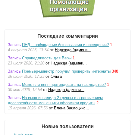
Последние комментарии
Запись
ПНД – наблюдение без согласия и посещения?
1
4 августа 2026, 13:34
от
Надежда (админи...
Запись
Справедливость для Веры
1
23 июля 2026, 21:20
от
Надежда (админи...
Запись
Премьер-министр поручил проверить интернаты
348
26 июня 2026, 17:23
от
Ольга
Запись
Может ли няня претендовать на наследство?
1
30 мая 2026, 12:54
от
Надежда (админи...
Запись
На сына инвалида 2 группы с ограничением
дееспособности мошенники оформили кредиты
2
15 апреля 2026, 07:56
от
Елена Заблоцкис...
Новые пользователи