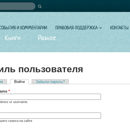
иска
СОБЫТИЯ И КОММЕНТАРИИ
ПРАВОВАЯ ПОДДЕРЖКА
КОНТАКТЫ
Книги
Разное
ль пользователя
ия
Войти
(активная вкладка)
Забыли пароль?
вкладки
rname
*
ddress or username.
шего сеанса на сайте