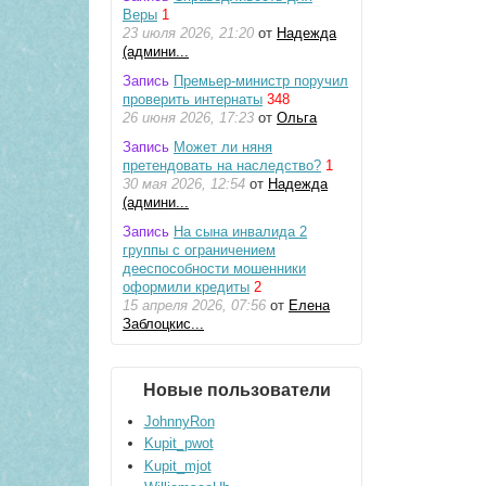
Веры
1
23 июля 2026, 21:20
от
Надежда
(админи...
Запись
Премьер-министр поручил
проверить интернаты
348
26 июня 2026, 17:23
от
Ольга
Запись
Может ли няня
претендовать на наследство?
1
30 мая 2026, 12:54
от
Надежда
(админи...
Запись
На сына инвалида 2
группы с ограничением
дееспособности мошенники
оформили кредиты
2
15 апреля 2026, 07:56
от
Елена
Заблоцкис...
Новые пользователи
JohnnyRon
Kupit_pwot
Kupit_mjot