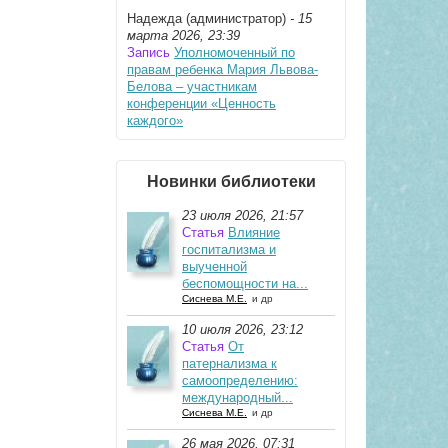
Надежда (администратор)
- 15
марта 2026, 23:39
Запись
Уполномоченный по
правам ребенка Мария Львова-
Белова – участникам
конференции «Ценность
каждого»
Новинки библиотеки
23 июля 2026, 21:57
Статья
Влияние
госпитализма и
выученной
беспомощности на...
Сиснева М.Е.
и др
10 июля 2026, 23:12
Статья
От
патернализма к
самоопределению:
международный...
Сиснева М.Е.
и др
26 мая 2026, 07:31