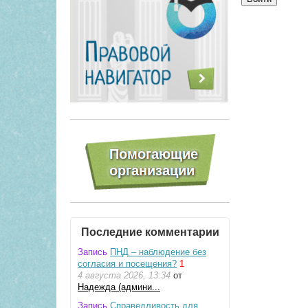
Последние комментарии
Запись
ПНД – наблюдение без
согласия и посещения?
1
4 августа 2026, 13:34
от
Надежда (админи...
Запись
Справедливость для