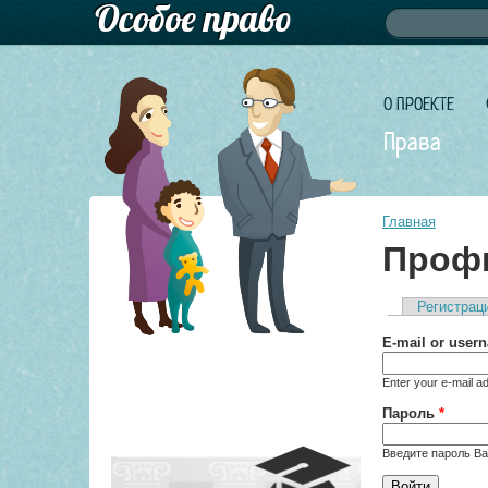
Форма по
Поиск
О ПРОЕКТЕ
Права
Главная
Профи
Регистрац
Главные 
E-mail or use
Enter your e-mail a
Пароль
*
Введите пароль Ва