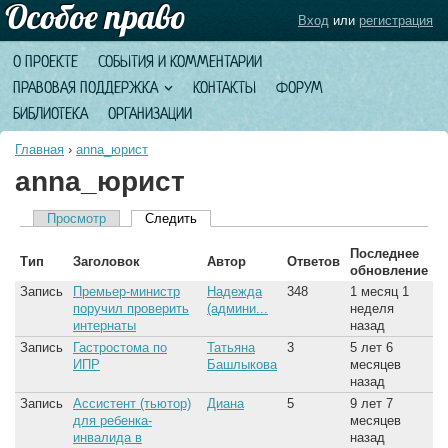
Вход
или
регистрация
О ПРОЕКТЕ
СОБЫТИЯ И КОММЕНТАРИИ
ПРАВОВАЯ ПОДДЕРЖКА
КОНТАКТЫ
ФОРУМ
БИБЛИОТЕКА
ОРГАНИЗАЦИИ
Главная
›
anna_юрист
anna_юрист
Просмотр
Следить
(активная вкладка)
Главные вкладки
Последнее
Тип
Заголовок
Автор
Ответов
обновление
Запись
Премьер-министр
Надежда
348
1 месяц 1
поручил проверить
(админи...
неделя
интернаты
назад
Запись
Гастростома по
Татьяна
3
5 лет 6
ИПР
Башлыкова
месяцев
назад
Запись
Ассистент (тьютор)
Диана
5
9 лет 7
для ребенка-
месяцев
инвалида в
назад