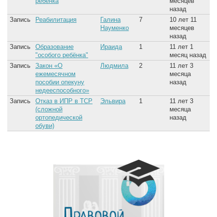
ребенка
месяцев
назад
Запись
Реабилитация
Галина
7
10 лет 11
Науменко
месяцев
назад
Запись
Образование
Ираида
1
11 лет 1
"особого ребёнка"
месяц назад
Запись
Закон «О
Людмила
2
11 лет 3
ежемесячном
месяца
пособии опекуну
назад
недееспособного»
Запись
Отказ в ИПР в ТСР
Эльвира
1
11 лет 3
(сложной
месяца
ортопедической
назад
обуви)