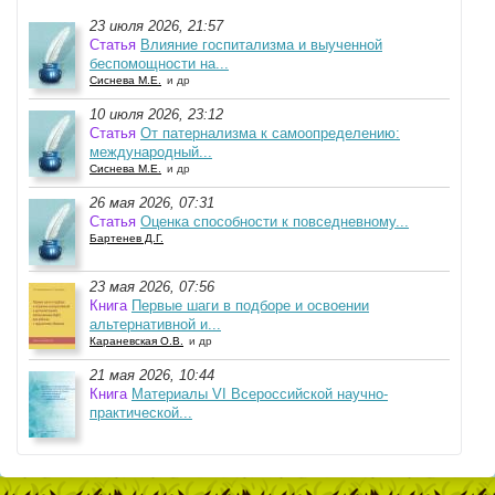
23 июля 2026, 21:57
Статья
Влияние госпитализма и выученной
беспомощности на...
Сиснева М.Е.
и др
10 июля 2026, 23:12
Статья
От патернализма к самоопределению:
международный...
Сиснева М.Е.
и др
26 мая 2026, 07:31
Статья
Оценка способности к повседневному...
Бартенев Д.Г.
23 мая 2026, 07:56
Книга
Первые шаги в подборе и освоении
альтернативной и...
Караневская О.В.
и др
21 мая 2026, 10:44
Книга
Материалы VI Всероссийской научно-
практической...