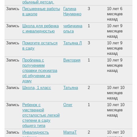
обычный детсад.
Запись
Письменные работы
Галина
3
10 лет 6
в школе
Науменко
месяцев
назад
Запись
Школа для ребенка
чибичкина
1
10 лет 9
с инвалидностью
ольга
месяцев
назад
Запись
Помогите остаться
Татьяна Л
3
10 лет 9
в саду
месяцев
назад
Запись
Проблема с
Виктория
1
10 лет 9
получением
месяцев
справки психиатра
назад
об обучении на
дому
Запись
Школа, 1 класс
Татьяна
2
10 лет 10
месяцев
назад
Запись
Ребенок с
Олег
1
10 лет 10
умственной
месяцев
отсталостью легкой
назад
степени в саду
общего типа
Запись
Инвалидность
MamaT
2
10 лет 10