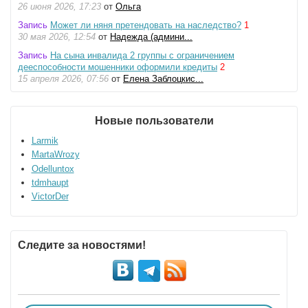
26 июня 2026, 17:23
от
Ольга
Запись
Может ли няня претендовать на наследство?
1
30 мая 2026, 12:54
от
Надежда (админи...
Запись
На сына инвалида 2 группы с ограничением
дееспособности мошенники оформили кредиты
2
15 апреля 2026, 07:56
от
Елена Заблоцкис...
Новые пользователи
Larmik
MartaWrozy
Odelluntox
tdmhaupt
VictorDer
Следите за новостями!