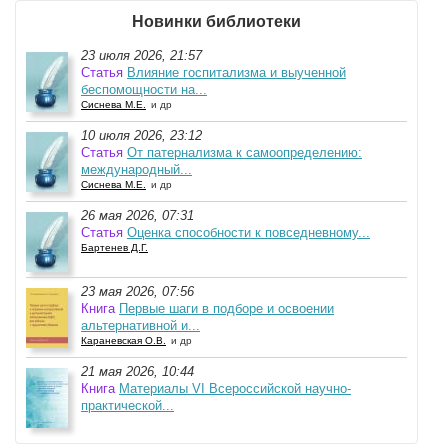
Новинки библиотеки
23 июля 2026, 21:57
Статья
Влияние госпитализма и выученной
беспомощности на...
Сиснева М.Е.
и др
10 июля 2026, 23:12
Статья
От патернализма к самоопределению:
международный...
Сиснева М.Е.
и др
26 мая 2026, 07:31
Статья
Оценка способности к повседневному...
Бартенев Д.Г.
23 мая 2026, 07:56
Книга
Первые шаги в подборе и освоении
альтернативной и...
Караневская О.В.
и др
21 мая 2026, 10:44
Книга
Материалы VI Всероссийской научно-
практической...