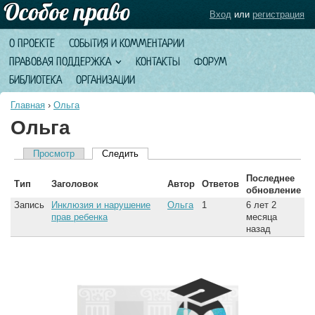
Вход
или
регистрация
О ПРОЕКТЕ
СОБЫТИЯ И КОММЕНТАРИИ
ПРАВОВАЯ ПОДДЕРЖКА
КОНТАКТЫ
ФОРУМ
БИБЛИОТЕКА
ОРГАНИЗАЦИИ
Главная
›
Ольга
Ольга
Просмотр
Следить
(активная вкладка)
Главные вкладки
Последнее
Тип
Заголовок
Автор
Ответов
обновление
Запись
Инклюзия и нарушение
Ольга
1
6 лет 2
прав ребенка
месяца
назад