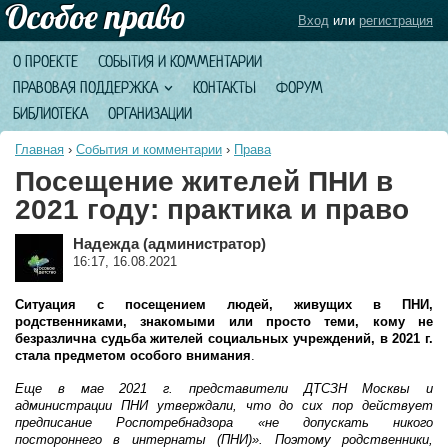
Вход
или
регистрация
О ПРОЕКТЕ
СОБЫТИЯ И КОММЕНТАРИИ
ПРАВОВАЯ ПОДДЕРЖКА
КОНТАКТЫ
ФОРУМ
БИБЛИОТЕКА
ОРГАНИЗАЦИИ
Главная
›
События и комментарии
›
Права
Посещение жителей ПНИ в
2021 году: практика и право
Надежда (администратор)
16:17, 16.08.2021
Ситуация с посещением людей, живущих в ПНИ,
родственниками, знакомыми или просто теми, кому не
безразлична судьба жителей социальных учреждений, в 2021 г.
стала предметом особого внимания
.
Еще в мае 2021 г. представители ДТСЗН Москвы и
администрации ПНИ утверждали, что до сих пор действует
предписание Роспотребнадзора «не допускать никого
постороннего в интернаты (ПНИ)». Поэтому родственники,