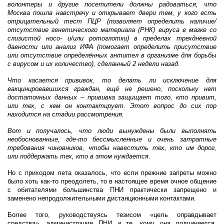
волонтеры и другие посетители должны радоваться, что
Москва пошла навстречу и открывает двери тем, у кого есть
отрицательный тест ПЦР (позволяет определить наличие/
отсутствие генетического материала (РНК) вируса в мазке со
слизистой носо- и/или ротоглотки) в пределах трехдневной
давности или анализ ИФА (помогает определить присутствие
или отсутствие определённых антител в организме для борьбы
с вирусом и их количество), сделанный 2 недели назад.
Что касается прививок, то делать ли исключение для
вакцинировавшихся граждан, ещё не решено, поскольку нет
достаточных данных – прививка защищает того, кто привит,
или тех, с кем он контактирует. Этот вопрос до сих пор
находится на стадии рассмотрения.
Вот и получалось, что люди вынуждены были выполнять
необоснованные, где-то бессмысленные и очень затратные
требования чиновников, чтобы навестить тех, кто им дорог,
или поддержать тех, кто в этом нуждается
.
Но с приходом лета оказалось, что если прежние запреты можно
было хоть как-то преодолеть, то в настоящее время очное общение
с обитателями большинства ПНИ практически запрещено и
заменено непродолжительными дистанционными контактами.
Более того, руководствуясь тезисом «цель оправдывает
средства», администрация ПНИ и те, кому она подчиняется,