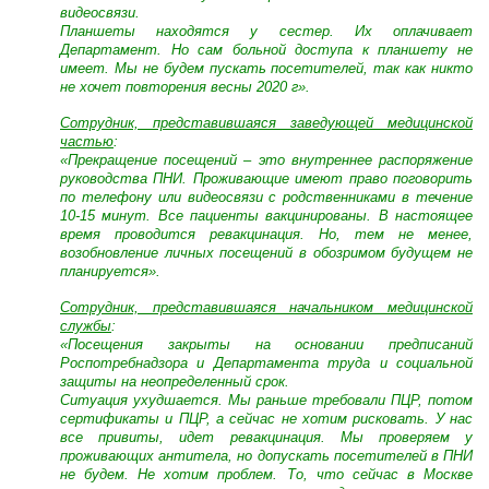
видеосвязи.
Планшеты находятся у сестер. Их оплачивает
Департамент. Но сам больной доступа к планшету не
имеет. Мы не будем пускать посетителей, так как никто
не хочет повторения весны 2020 г».
Сотрудник, представившаяся заведующей медицинской
частью
:
«Прекращение посещений – это внутреннее распоряжение
руководства ПНИ. Проживающие имеют право поговорить
по телефону или видеосвязи с родственниками в течение
10-15 минут. Все пациенты вакцинированы. В настоящее
время проводится ревакцинация. Но, тем не менее,
возобновление личных посещений в обозримом будущем не
планируется».
Сотрудник, представившаяся начальником медицинской
службы
:
«Посещения закрыты на основании предписаний
Роспотребнадзора и Департамента труда и социальной
защиты на неопределенный срок.
Ситуация ухудшается. Мы раньше требовали ПЦР, потом
сертификаты и ПЦР, а сейчас не хотим рисковать. У нас
все привиты, идет ревакцинация. Мы проверяем у
проживающих антитела, но допускать посетителей в ПНИ
не будем. Не хотим проблем. То, что сейчас в Москве