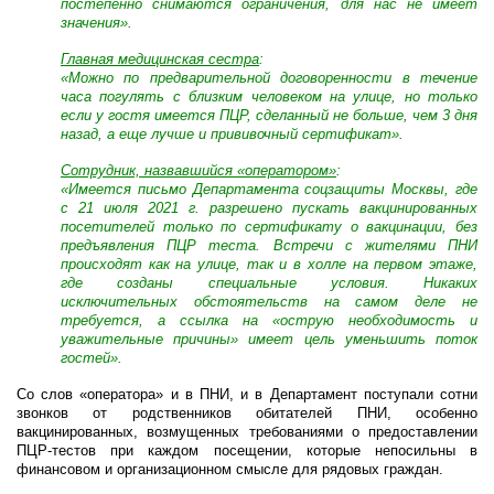
постепенно снимаются ограничения, для нас не имеет
значения».
Главная медицинская сестра
:
«Можно по предварительной договоренности в течение
часа погулять с близким человеком на улице, но только
если у гостя имеется ПЦР, сделанный не больше, чем 3 дня
назад, а еще лучше и прививочный сертификат».
Сотрудник, назвавшийся «оператором»
:
«Имеется письмо Департамента соцзащиты Москвы, где
с 21 июля 2021 г. разрешено пускать вакцинированных
посетителей только по сертификату о вакцинации, без
предъявления ПЦР теста. Встречи с жителями ПНИ
происходят как на улице, так и в холле на первом этаже,
где созданы специальные условия. Никаких
исключительных обстоятельств на самом деле не
требуется, а ссылка на «острую необходимость и
уважительные причины» имеет цель уменьшить поток
гостей».
Со слов «оператора» и в ПНИ, и в Департамент поступали сотни
звонков от родственников обитателей ПНИ, особенно
вакцинированных, возмущенных требованиями о предоставлении
ПЦР-тестов при каждом посещении, которые непосильны в
финансовом и организационном смысле для рядовых граждан.