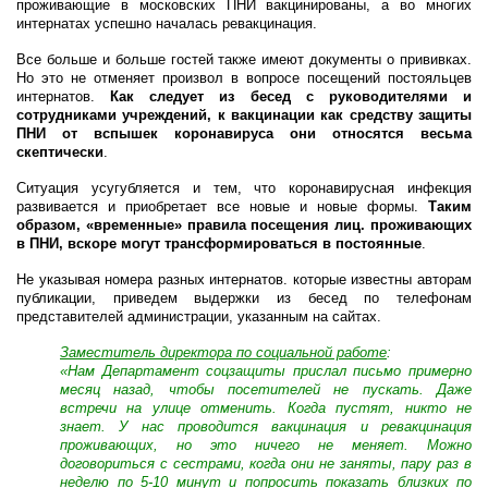
проживающие в московских ПНИ вакцинированы, а во многих
интернатах успешно началась ревакцинация.
Все больше и больше гостей также имеют документы о прививках.
Но это не отменяет произвол в вопросе посещений постояльцев
интернатов.
Как следует из бесед с руководителями и
сотрудниками учреждений, к вакцинации как средству защиты
ПНИ от вспышек коронавируса они относятся весьма
скептически
.
Ситуация усугубляется и тем, что коронавирусная инфекция
развивается и приобретает все новые и новые формы.
Таким
образом, «временные» правила посещения лиц. проживающих
в ПНИ, вскоре могут трансформироваться в постоянные
.
Не указывая номера разных интернатов. которые известны авторам
публикации, приведем выдержки из бесед по телефонам
представителей администрации, указанным на сайтах.
Заместитель директора по социальной работе
:
«Нам Департамент соцзащиты прислал письмо примерно
месяц назад, чтобы посетителей не пускать. Даже
встречи на улице отменить. Когда пустят, никто не
знает. У нас проводится вакцинация и ревакцинация
проживающих, но это ничего не меняет. Можно
договориться с сестрами, когда они не заняты, пару раз в
неделю по 5-10 минут и попросить показать близких по