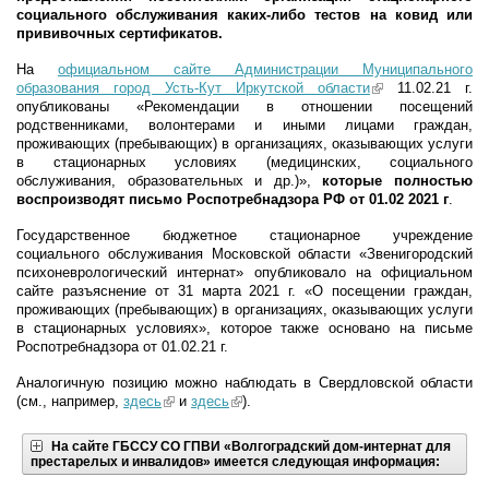
социального обслуживания каких-либо тестов на ковид или
прививочных сертификатов.
На
официальном сайте Администрации Муниципального
образования город Усть-Кут Иркутской области
(link is external)
11.02.21 г.
опубликованы «Рекомендации в отношении посещений
родственниками, волонтерами и иными лицами граждан,
проживающих (пребывающих) в организациях, оказывающих услуги
в стационарных условиях (медицинских, социального
обслуживания, образовательных и др.)»,
которые полностью
воспроизводят письмо Роспотребнадзора РФ от 01.02 2021 г
.
Государственное бюджетное стационарное учреждение
социального обслуживания Московской области «Звенигородский
психоневрологический интернат» опубликовало на официальном
сайте разъяснение от 31 марта 2021 г. «О посещении граждан,
проживающих (пребывающих) в организациях, оказывающих услуги
в стационарных условиях», которое также основано на письме
Роспотребнадзора от 01.02.21 г.
Аналогичную позицию можно наблюдать в Свердловской области
(см., например,
здесь
(link is external)
и
здесь
(link is external)
).
На
сайте ГБССУ СО ГПВИ «Волгоградский дом-интернат для
престарелых и инвалидов»
имеется следующая информация: