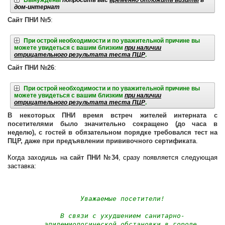
Вынуждены
попросить вас
временно отложить визиты
в
дом-интернат
Сайт ПНИ №5
:
При острой необходимости и по уважительной причине вы
можете увидеться с вашим близким
при наличии
отрицательного результата теста ПЦР
.
Сайт ПНИ №26
:
При острой необходимости и по уважительной причине вы
можете увидеться с вашим близким
при наличии
отрицательного результата теста ПЦР
.
В некоторых ПНИ время встреч жителей интерната с
посетителями было значительно сокращено (до часа в
неделю), с гостей в обязательном порядке требовался тест на
ПЦР, даже при предъявлении прививочного сертификата
.
Когда заходишь на
сайт ПНИ №34
, сразу появляется следующая
заставка:
Уважаемые посетители!
В связи с ухудшением санитарно-
эпидемиологической обстановки в городе 