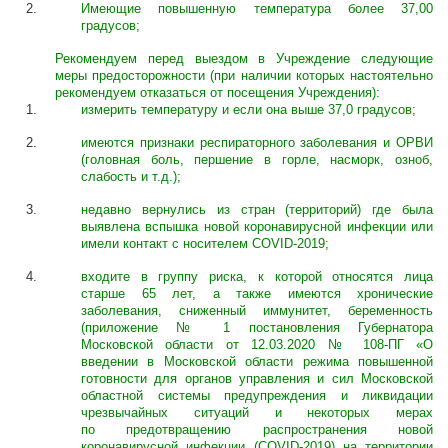
Имеющие повышенную температура более 37,00
градусов
;
Р
екомендуем перед выездом в Учреждение следующие
меры предосторожности (при наличии которых настоятельно
рекомендуем отказаться от посещения Учреждения):
измерить температуру и если она выше 37,0 градусов;
имеются признаки респираторного заболевания и ОРВИ
(головная боль, першение в горле, насморк, озноб,
слабость и т.д.);
недавно вернулись из стран (территорий) где была
выявлена вспышка новой коронавирусной инфекции или
имели контакт с носителем COVID-2019;
входите в группу риска, к которой относятся лица
старше 65 лет, а также имеются хронические
заболевания, сниженный иммунитет, беременность
(приложение № 1 постановления Губернатора
Московской области от 12.03.2020 № 108-ПГ «О
введении в Московской области режима повышенной
готовности для органов управления и сил Московской
областной системы предупреждения и ликвидации
чрезвычайных ситуаций и некоторых мерах
по предотвращению распространения новой
коронавирусной инфекции (COVID-2019) на территории