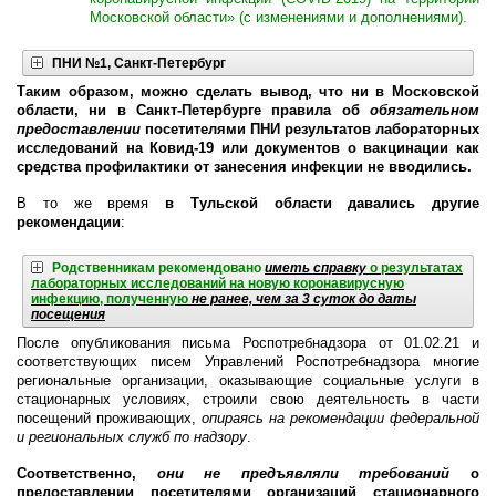
Московской области» (с изменениями и дополнениями).
ПНИ №1, Санкт-Петербург
Таким образом, можно сделать вывод, что ни в Московской
области, ни в Санкт-Петербурге правила об
обязательном
предоставлении
посетителями ПНИ результатов лабораторных
исследований на Ковид-19 или документов о вакцинации как
средства профилактики от занесения инфекции не вводились.
В то же время
в Тульской области давались другие
рекомендации
:
Родственникам рекомендовано
иметь справку
о результатах
лабораторных исследований на новую коронавирусную
инфекцию, полученную
не ранее, чем за 3 суток до даты
посещения
После опубликования письма Роспотребнадзора от 01.02.21 и
соответствующих писем Управлений Роспотребнадзора многие
региональные организации, оказывающие социальные услуги в
стационарных условиях, строили свою деятельность в части
посещений проживающих,
опираясь на рекомендации федеральной
и региональных служб по надзору
.
Соответственно,
они не предъявляли требований
о
предоставлении посетителями организаций стационарного