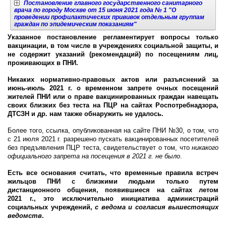
Постановление главного государственного санитарного
врача по городу Москве от 15 июня 2021 года № 1 "О
проведении профилактических прививок отдельным группам
граждан по эпидемическим показаниям"
Указанное постановление регламентирует вопросы только
вакцинации, в том числе в учреждениях социальной защиты, и
не содержит указаний (рекомендаций) по посещениям лиц,
проживающих в ПНИ.
Никаких нормативно-правовых актов или разъяснений за
июнь-июль 2021 г. о временном запрете очных посещений
жителей ПНИ или о праве вакцинированных граждан навещать
своих близких без теста на ПЦР на сайтах Роспотребнадзора,
ДТСЗН и др. нам также обнаружить не удалось.
Более того, ссылка, опубликованная на сайте ПНИ №30, о том, что
с 21 июля 2021 г. разрешено пускать вакцинированных посетителей
без предъявления ПЦР теста, свидетельствует о том, что
никакого
официального запрета на посещения в 2021 г. не было
.
Есть все основания считать, что временные правила встреч
жильцов ПНИ с близкими людьми только путем
дистанционного общения, появившиеся на сайтах летом
2021 г., это исключительно инициатива администраций
социальных учреждений,
с ведома и согласия вышестоящих
ведомств
.