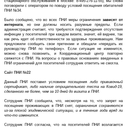
стационарного обслуживания в Москве: 8-495-276-11-55), мы снова
поговорили с оператором по поводу условий посещения обитателей
ПНИ №34.
Было сообщено, что во всех ПНИ меры ограничения
зависят от
интерната
, но они должны носить разумные пределы. Если
администрация считает, что требуются подтверждения отсутствия
инфекции у посетителей при каждом визите, значит, ей виднее, так
как речь идет об ответственности за здоровье проживающих. Нам
предложили сообщить свои претензии и обещали «передать их
руководству ПНИ по телефону». Если ситуация не изменится,
можно снова позвонить, и Координационный центр повторно
свяжется с ПНИ. На вопросы о правовых основаниях введенных в
ПНИ ограничений для посетителей сотрудник ответить не смогла.
Сайт ПНИ №22
Данный ПНИ поставил условием посещения
либо прививочный
сертификат, либо наличие отрицательного теста на Ковид-19,
сделанного не более, чем за 10 дней до визита в ПНИ
.
Сотрудник ПНИ сообщила, что, несмотря на то, что запрет на
посещение проживающих в ПНИ снят,
ограничения сохраняются
из-за плохой эпидемической ситуации, и в течение года вряд ли
что-то изменится
.
Сотрудник ПНИ согласна, что на посетителей ПНИ возлагается