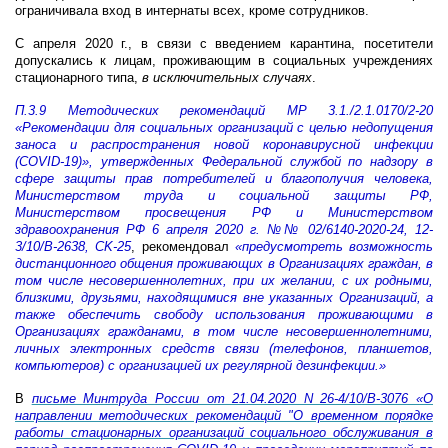
ограничивала вход в интернаты всех, кроме сотрудников.
С апреля 2020 г., в связи с введением карантина, посетители
допускались к лицам, проживающим в социальных учреждениях
стационарного типа,
в исключительных случаях
.
П.3.9 Методических рекомендаций МР 3.1./2.1.0170/2-20
«Рекомендации для социальных организаций с целью недопущения
заноса и распространения новой коронавирусной инфекции
(COVID-19)», утвержденных Федеральной службой по надзору в
сфере защиты прав потребителей и благополучия человека,
Министерством труда и социальной защиты РФ,
Министерством просвещения РФ и Министерством
здравоохранения РФ 6 апреля 2020 г. №№ 02/6140-2020-24, 12-
3/10/B-2638, CK-25
, рекомендовал
«предусмотреть возможность
дистанционного общения проживающих в Организациях граждан, в
том числе несовершеннолетних, при их желании, с их родными,
близкими, друзьями, находящимися вне указанных Организаций, а
также обеспечить свободу использования проживающими в
Организациях гражданами, в том числе несовершеннолетними,
личных электронных средств связи (телефонов, планшетов,
компьютеров) с организацией их регулярной дезинфекции.»
В
письме Минтруда России от 21.04.2020 N 26-4/10/В-3076 «О
направлении методических рекомендаций "О временном порядке
работы стационарных организаций социального обслуживания в