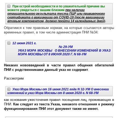
При острой необходимости и по уважительной причине вы
можете увидеться с вашим близким
при наличии
отрицательного результата теста ПЦР или прививочного
сертификата о вакцинации от COVID-19 (после вакцинации
вторым компонентом, должно пройти 14 календарных дней)
.
Обратимся к тем правовым нормам, на которые ссылаются авторы
временных правил, в том числе администрация ПНИ №34:
12 июня 2021 г.
№ 29-УМ
УКАЗ МЭРА МОСКВЫ
О ВНЕСЕНИИ ИЗМЕНЕНИЙ В УКАЗ
МЭРА МОСКВЫ ОТ 8 ИЮНЯ 2020 Г. N 68-УМ
Никаких нововведений в части правил общения обитателей
ПНИ с родственниками данный указ не содержит
.
Рассмотрим
Указ Мэра Москвы от 16 июня 2021 года N 32-УМ О внесении
изменений в указ Мэра Москвы от 8 июня 2020 г. N 68-УМ
как основания ужесточения правил посещения лиц, проживающих в
ПНИ.
Как следует из текста Указа, никакого отношения к режиму
функционирования ПНИ этот документ также не имеет.