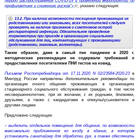
период распространения COVID-19 и проведении мероприятий по
профилактике и снижению рисков"»
(link is external)
, указано следующее:
13.2. При наличии возможности посещения проживающих их
родственниками или знакомыми, всех посетителей следует
проверять на наличие признаков и симптомов острой
респираторной инфекции. Обязательное проведение
термометрии при приходе в организацию социального
обслуживания для лиц, контактирующих с проживающими
(родственники, знакомые, волонтеры)
.
Таким образом, даже в самый пик пандемии в 2020 г.
методические рекомендации не содержали требований о
предоставлении посетителями ПНИ тестов на ковид.
Письмом Роспотребнадзора от 17.11.2020 N 02/23584-2020-23
в
Минтруд России направлены
дополнительные рекомендации
по
организации очного общения проживающих в организациях
стационарного социального обслуживания граждан, в том числе
несовершеннолетних, при их желании, с их родными, близкими,
друзьями, а также с кандидатами в опекуны/усыновители и
другими лицами.
П
редложено следующее:
– выделить отдельное помещение для общения, по возможности
максимально приближенное ко входу в здание, в котором
установить санитайзер для обработки рук, а также обеспечить