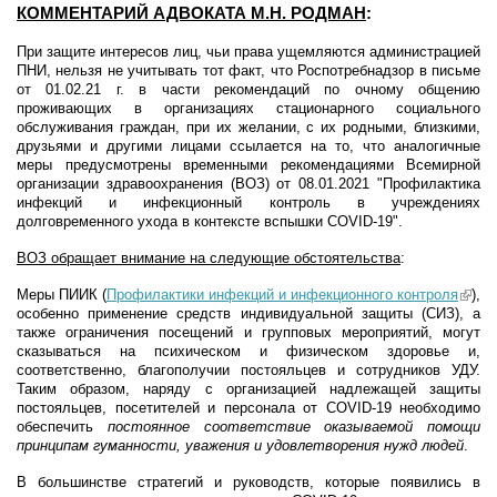
КОММЕНТАРИЙ АДВОКАТА М.Н. РОДМАН
:
При защите интересов лиц, чьи права ущемляются администрацией
ПНИ, нельзя не учитывать тот факт, что Роспотребнадзор в письме
от 01.02.21 г. в части рекомендаций по очному общению
проживающих в организациях стационарного социального
обслуживания граждан, при их желании, с их родными, близкими,
друзьями и другими лицами ссылается на то, что аналогичные
меры предусмотрены временными рекомендациями Всемирной
организации здравоохранения (ВОЗ) от 08.01.2021 "Профилактика
инфекций и инфекционный контроль в учреждениях
долговременного ухода в контексте вспышки COVID-19".
ВОЗ обращает внимание на следующие обстоятельства
:
Меры ПИИК (
Профилактики инфекций и инфекционного контроля
(link
),
особенно применение средств индивидуальной защиты (СИЗ), а
extern
также ограничения посещений и групповых мероприятий, могут
сказываться на психическом и физическом здоровье и,
соответственно, благополучии постояльцев и сотрудников УДУ.
Таким образом, наряду с организацией надлежащей защиты
постояльцев, посетителей и персонала от COVID-19 необходимо
обеспечить
постоянное соответствие оказываемой помощи
принципам гуманности, уважения и удовлетворения нужд людей
.
В большинстве стратегий и руководств, которые появились в