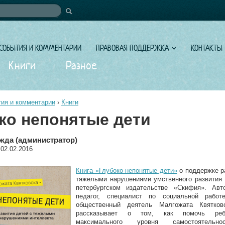
иска
СОБЫТИЯ И КОММЕНТАРИИ
ПРАВОВАЯ ПОДДЕРЖКА
КОНТАКТЫ
Книги
Разное
ия и комментарии
›
Книги
ко непонятые дети
жда (администратор)
 02.02.2016
Книга «Глубоко непонятые дети»
о поддержке р
тяжелыми нарушениями умственного развития 
петербургском издательстве «Скифия». Авт
педагог, специалист по социальной работ
общественный деятель Малгожата Квятков
рассказывает о том, как помочь реб
максимального уровня самостоятельно