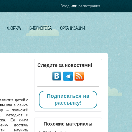
Вход
или
регистрация
ФОРУМ
БИБЛИОТЕКА
ОРГАНИЗАЦИИ
Следите за новостями!
Подписаться на
азвития детей с
рассылку!
вышла в санкт-
ор – польский
е, методист и
ска. Ее книга
Похожие материалы
енку достичь
сти, научить