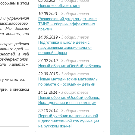
05.02.2024 -
3 общих тегов
особием в этом
Новые «особые» книги
10.08.2021 -
3 общих тегов
ги и упражнения
Развивающий уход за детьми с
пластмассового,
ТМНР – сборник эффективных
ра. Мы должны
практик
ет ходить, то
14.06.2019 -
3 общих тегов
Подготовка к школе детей с
вокруг ребенка
нарушениями эмоционально-
вающих сред —
волевой сферы
жностей, в ней
г-дефектолог,
27.02.2019 -
3 общих тегов
ла Каритас»,
Новый сборник «Особый ребенок»
29.09.2015 -
3 общих тегов
Новые методические материалы
гу читателей.
по работе с «особыми» детьми
урге, в книжном
14.11.2014 -
3 общих тегов
Новый сборник «Особый ребенок.
Исследования и опыт помощи»
29.10.2014 -
3 общих тегов
Первый учебник альтернативной
и дополнительной коммуникации
на русском языке!