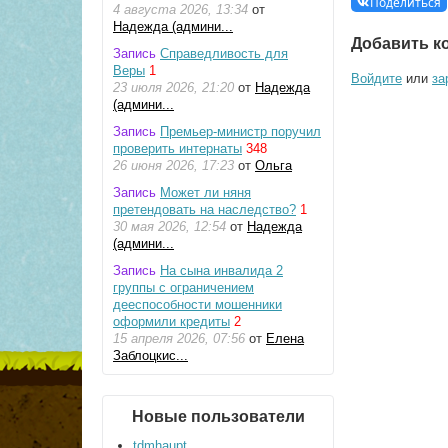
Поделиться
4 августа 2026, 13:34
от
Надежда (админи...
Добавить к
Запись
Справедливость для
Веры
1
Войдите
или
за
23 июля 2026, 21:20
от
Надежда
(админи...
Запись
Премьер-министр поручил
проверить интернаты
348
26 июня 2026, 17:23
от
Ольга
Запись
Может ли няня
претендовать на наследство?
1
30 мая 2026, 12:54
от
Надежда
(админи...
Запись
На сына инвалида 2
группы с ограничением
дееспособности мошенники
оформили кредиты
2
15 апреля 2026, 07:56
от
Елена
Заблоцкис...
Новые пользователи
tdmhaupt