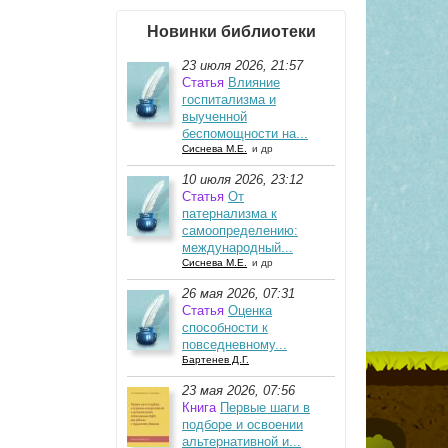
Новинки библиотеки
23 июля 2026, 21:57
Статья
Влияние
госпитализма и
выученной
беспомощности на...
Сиснева М.Е.
и др
10 июля 2026, 23:12
Статья
От
патернализма к
самоопределению:
международный...
Сиснева М.Е.
и др
26 мая 2026, 07:31
Статья
Оценка
способности к
повседневному...
Бартенев Д.Г.
23 мая 2026, 07:56
Книга
Первые шаги в
подборе и освоении
альтернативной и...