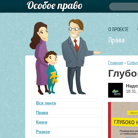
Форма по
Поиск
О ПРОЕКТЕ
Права
Главная
›
Событ
Глубо
Наде
18:31,
Вся лента
Права
Книги
Разное