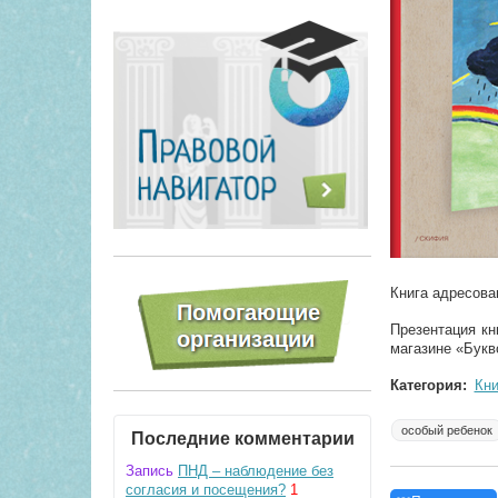
Книга адресова
Презентация кн
магазине «Букв
Категория:
Кни
особый ребенок
Последние комментарии
Запись
ПНД – наблюдение без
согласия и посещения?
1