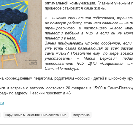
оптимальной коммуникации. Главным учебным п
процессе становится сама жизнь.
«... никакая специальная подготовка, тренин
не помогут ребенку, если нет главного — не 
тренировочного, а настоящего живого ми
привести ребенка в мир, а если он не мож
принести в него.
Зачем придумывать что-то особенное, если 
уже есть самая развивающая из всех разви
сама жизнь? Позвольте ему, по мере возмо
участвовать» – Мария Беркович, педаго
преподаватель ЧОУ ДПО «Социальная шко
Санкт-Петербург.
на коррекционным педагогам, родителям «особых» детей и широкому кру
иги и встреча с автором состоится 20 февраля в 15:00 в Санкт-Петерб
оед» по адресу: Невский проспект д.46
ги
нарушения множественные/сочетанные
педагогика