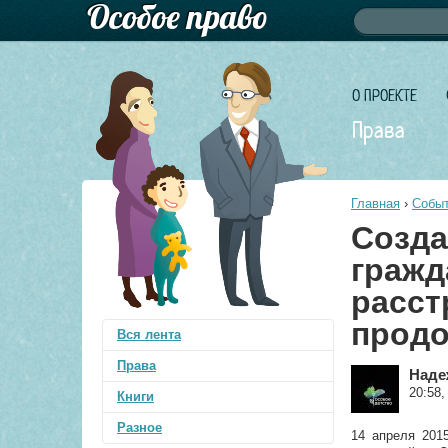
Форма по
Поиск
О ПРОЕКТЕ
Права
Главная
›
Событ
Созда
гражд
расст
продо
Вся лента
Права
Наде
20:58,
Книги
Разное
14 апреля 201