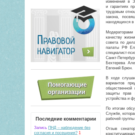
изменений в З
и гарантиях п
трудовым отнош
закона, посвя
находящихся в 
Модераторами 
качеству жизн
совета по дел
палаты РФ Еле
специалист-пс
Санкт-Петербу
Бехтерева Але
Евгений Брюн.
В ходе слушан
вариантов пр
общественной 
защиты прав 
устройства и ф
По итогам обс
Службе, котора
Последние комментарии
рабочей группы
Запись
ПНД – наблюдение без
Отзыв сенато
согласия и посещения?
1
конституциона