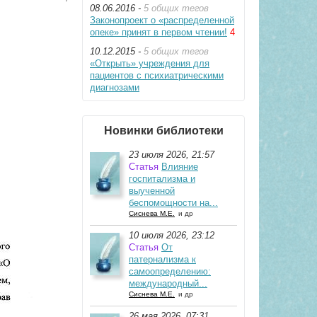
08.06.2016 -
5 общих тегов
Законопроект о «распределенной
опеке» принят в первом чтении!
4
10.12.2015 -
5 общих тегов
«Открыть» учреждения для
пациентов с психиатрическими
диагнозами
Новинки библиотеки
23 июля 2026, 21:57
Статья
Влияние
госпитализма и
выученной
беспомощности на...
Сиснева М.Е.
и др
10 июля 2026, 23:12
Статья
От
патернализма к
самоопределению:
международный...
Сиснева М.Е.
и др
26 мая 2026, 07:31