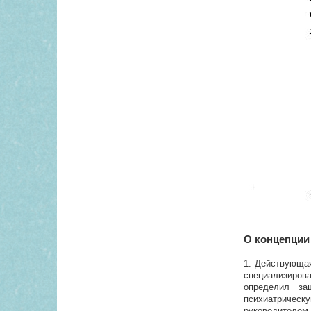
О концепции
1. Действующая
специализиро
определил за
психиатрическу
руководителем 