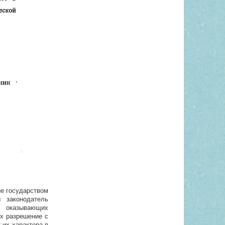
ие государством
 законодатель
, оказывающих
их разрешение с
 их характера в