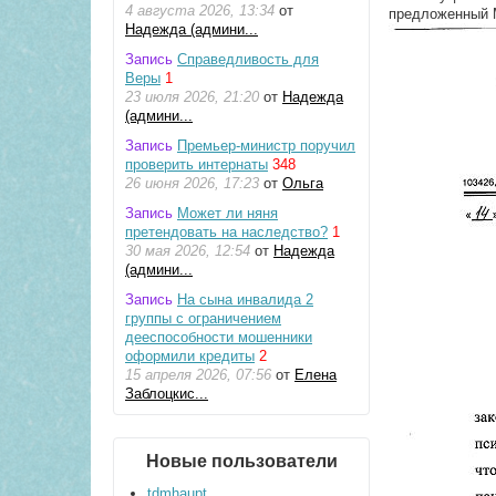
4 августа 2026, 13:34
от
предложенный 
Надежда (админи...
Запись
Справедливость для
Веры
1
23 июля 2026, 21:20
от
Надежда
(админи...
Запись
Премьер-министр поручил
проверить интернаты
348
26 июня 2026, 17:23
от
Ольга
Запись
Может ли няня
претендовать на наследство?
1
30 мая 2026, 12:54
от
Надежда
(админи...
Запись
На сына инвалида 2
группы с ограничением
дееспособности мошенники
оформили кредиты
2
15 апреля 2026, 07:56
от
Елена
Заблоцкис...
Новые пользователи
tdmhaupt