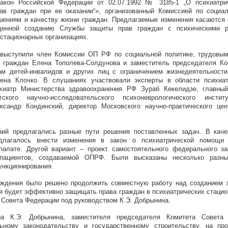
акон Российской Федерации от 02.07.1992 № 3185-1 „О психиатр
рав граждан при ее оказании“», организованный Комиссией по социал
ениям и качеству жизни граждан. Предлагаемые изменения касаются с
щенной созданию Службы защиты прав граждан с психическими ра
стационарных организациях.
выступили член Комиссии ОП РФ по социальной политике, трудовы
и граждан Елена Тополева-Солдунова и заместитель председателя Ко
ам детей-инвалидов и других лиц с ограничением жизнедеятельност
на Клочко. В слушаниях участвовали эксперты в области психиа
ихиатр Министерства здравоохранения РФ Зураб Кекелидзе, главный
ргского научно-исследовательского психоневрологического инст
ксандр Кондинский, директор Московского научно-практического цен
ий предлагались разные пути решения поставленных задач. В каче
едлагалось внести изменения в закон о психиатрической помощи
палате. Другой вариант – проект самостоятельного федерального з
пациентов, создаваемой ОПРФ. Были высказаны несколько разн
ункционирования.
уждения было решено продолжить совместную работу над созданием з
я будет эффективно защищать права граждан в психиатрических стацио
 Совета Федерации под руководством К.Э. Добрынина.
ра К.Э. Добрынина, заместителя председателя Комитета Совета
льному законодательству и государственному строительству, на про