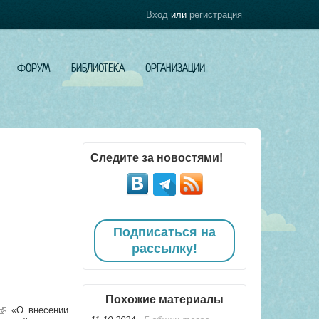
Вход
или
регистрация
ФОРУМ
БИБЛИОТЕКА
ОРГАНИЗАЦИИ
Следите за новостями!
Подписаться на
рассылку!
Похожие материалы
(link is external)
«О внесении