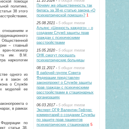
11.10.2024 -
5 общих тегов
ической помощи
Почему же общественность так
ьной политике,
билась за 38-ю статью закона «О
татьи 38 этого
психиатрической помощи»?
1
сстройствами,
25.08.2021 -
5 общих тегов
Альянс «Ценность каждого» – о
м отношениям и
создании Служб защиты прав
ординационного
граждан с психическими
и Общественной
расстройствами
трии – главный
 врач-психиатр
15.05.2020 -
5 общих тегов
итута им. В.М.
ОНК смогут посещать
тра наркологии
психиатрические больницы
08.11.2017 -
5 общих тегов
В рабочей группе Совета
стве одного из
Федерации представлен
 и в закон об
законопроект о Службе защиты
акона о Службе
прав граждан с психическими
ых моделей ее
расстройствами в стационарных
организациях
аконопроекта о
06.03.2017 -
5 общих тегов
нарах, в рамках
Эксперт ОГФ Валентин Гефтер:
комментарий о создании Службы
по защите прав пациентов
 Федерации по
психиатрических стационаров
5
ект статьи 38,