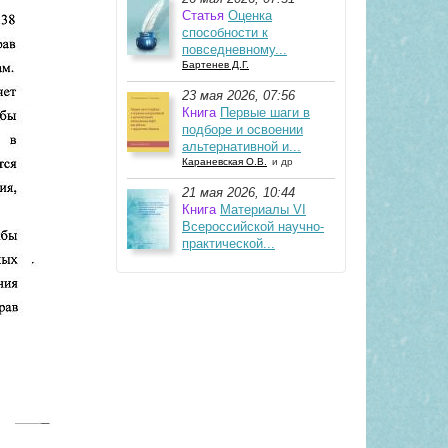
Статья
Оценка
способности к
повседневному...
Бартенев Д.Г.
23 мая 2026, 07:56
Книга
Первые шаги в
подборе и освоении
альтернативной и...
Караневская О.В.
и др
21 мая 2026, 10:44
Книга
Материалы VI
Всероссийской научно-
практической...