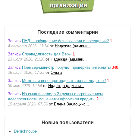
Последние комментарии
Запись
ПНД – наблюдение без согласия и посещения?
1
4 августа 2026, 13:34
от
Надежда (админи...
Запись
Справедливость для Веры
1
23 июля 2026, 21:20
от
Надежда (админи...
Запись
Премьер-министр поручил проверить интернаты
348
26 июня 2026, 17:23
от
Ольга
Запись
Может ли няня претендовать на наследство?
1
30 мая 2026, 12:54
от
Надежда (админи...
Запись
На сына инвалида 2 группы с ограничением
дееспособности мошенники оформили кредиты
2
15 апреля 2026, 07:56
от
Елена Заблоцкис...
Новые пользователи
Derricknoupe