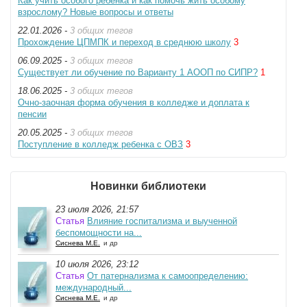
Как учить особого ребенка и как помочь жить особому
взрослому? Новые вопросы и ответы
22.01.2026 -
3 общих тегов
Прохождение ЦПМПК и переход в среднюю школу
3
06.09.2025 -
3 общих тегов
Существует ли обучение по Варианту 1 АООП по СИПР?
1
18.06.2025 -
3 общих тегов
Очно-заочная форма обучения в колледже и доплата к
пенсии
20.05.2025 -
3 общих тегов
Поступление в колледж ребенка с ОВЗ
3
Новинки библиотеки
23 июля 2026, 21:57
Статья
Влияние госпитализма и выученной
беспомощности на...
Сиснева М.Е.
и др
10 июля 2026, 23:12
Статья
От патернализма к самоопределению:
международный...
Сиснева М.Е.
и др