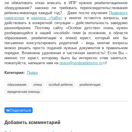
ли обжаловать отказ вписать в ИПР нужное реабилитационное
оборудование? законно ли требовать переосвидетельствования
ребенка-инвалида каждый год?... Даже после изучения
Правового
навигатора
и
раздела «ЧаВо»
у многих остаются вопросы, как
действовать в конкретной ситуации – действительность заведомо
разнообразнее. Поэтому сайту «Особое детство» очень нужен
разбирающийся в нашей «особой» теме (в основном, в области
образования, реабилитации и опеки) юрист, который мог бы
письменно консультировать родителей – ведь многие вопросы
можно решить просто подачей нужных документов в правильном
порядке. Возможна удаленная и частичная занятость! Если Вы –
именно тот юрист, которому было бы интересно этим заняться,
пожалуйста, напишите нам на
pravo@osoboedetstvo.ru
(link sends e-
!
mail)
Категория:
Права
образование
опека
особый ребенок
реабилитация
юридическая помощь
Поделиться
Добавить комментарий