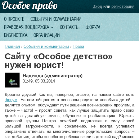
Вход
или
регистрация
О ПРОЕКТЕ
СОБЫТИЯ И КОММЕНТАРИИ
ПРАВОВАЯ ПОДДЕРЖКА
КОНТАКТЫ
ФОРУМ
БИБЛИОТЕКА
ОРГАНИЗАЦИИ
Главная
›
События и комментарии
›
Права
Сайту «Особое детство»
нужен юрист!
Надежда (администратор)
01:49, 05.03.2014
Дорогие друзья! Как вы, наверное, знаете, на нашем сайте есть
форум
. На нем общаются в основном родители «особых» детей –
делятся опытом, обсуждают пути решения возникающих проблем, а
также – часто! – просят совета, как лучше защитить право своих
детей на достойную жизнь, обучение и реабилитацию. Юристы
правовой группы Центра лечебной педагогики в силу своей
большой загруженности, к сожалению, не всегда успевают
оперативно отвечать на многочисленные родительские вопросы –
как добиться, чтобы «особого» ребенка взяли в детский сад? можно