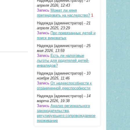
Надежда (администратор)
- 27
апреля 2026, 12:43
Запись
Может ли няня
претендовать на наследство?
1
Надежда (администратор)
- 21
апреля 2025, 23:29
Запись
Про привязанных детей и
поиск виноватых
Надежда (администратор)
- 25
мая 2026, 13:59
Запись
Есть ли налоговые
льготы для родителей детей-
инвалидов?
Надежда (администратор)
- 10
ноября 2025, 11:46
Запись
От недееспособности к
ограниченной дееспособности
Надежда (администратор)
- 14
марта 2026, 19:38
Запись
Анализ регионального
законодательства,
регулирующего сопровождаемое
проживание