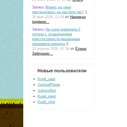
Запись
Может ли няня
претендовать на наследство?
1
30 мая 2026, 12:54
от
Надежда
(админи...
Запись
На сына инвалида 2
группы с ограничением
дееспособности мошенники
оформили кредиты
2
15 апреля 2026, 07:56
от
Елена
Заблоцкис...
Новые пользователи
Kupit_uaot
JoshuaPhene
JohnnyRon
Kupit_pwot
Kupit_mjot