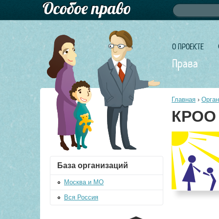
Форма по
Поиск
О ПРОЕКТЕ
Права
Главная
›
Орган
КРОО
База организаций
Москва и МО
Вся Россия