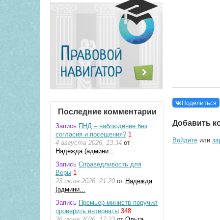
Поделиться
Последние комментарии
Добавить к
Запись
ПНД – наблюдение без
согласия и посещения?
1
Войдите
или
за
4 августа 2026, 13:34
от
Надежда (админи...
Запись
Справедливость для
Веры
1
23 июля 2026, 21:20
от
Надежда
(админи...
Запись
Премьер-министр поручил
проверить интернаты
348
26 июня 2026, 17:23
от
Ольга