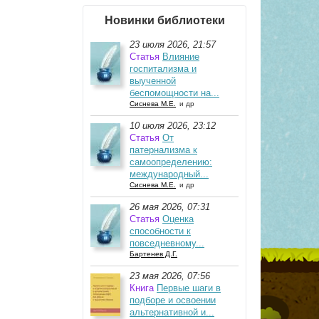
Новинки библиотеки
23 июля 2026, 21:57
Статья
Влияние
госпитализма и
выученной
беспомощности на...
Сиснева М.Е.
и др
10 июля 2026, 23:12
Статья
От
патернализма к
самоопределению:
международный...
Сиснева М.Е.
и др
26 мая 2026, 07:31
Статья
Оценка
способности к
повседневному...
Бартенев Д.Г.
23 мая 2026, 07:56
Книга
Первые шаги в
подборе и освоении
альтернативной и...