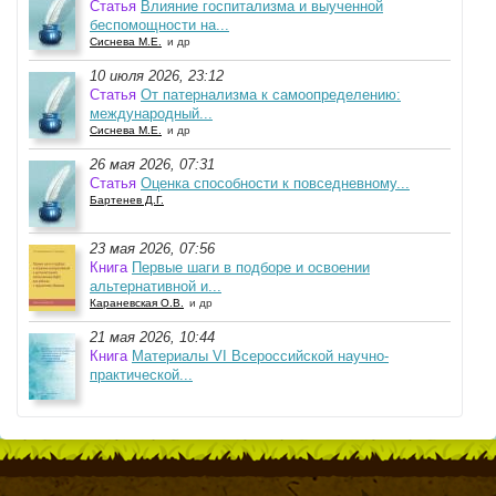
Статья
Влияние госпитализма и выученной
беспомощности на...
Сиснева М.Е.
и др
10 июля 2026, 23:12
Статья
От патернализма к самоопределению:
международный...
Сиснева М.Е.
и др
26 мая 2026, 07:31
Статья
Оценка способности к повседневному...
Бартенев Д.Г.
23 мая 2026, 07:56
Книга
Первые шаги в подборе и освоении
альтернативной и...
Караневская О.В.
и др
21 мая 2026, 10:44
Книга
Материалы VI Всероссийской научно-
практической...