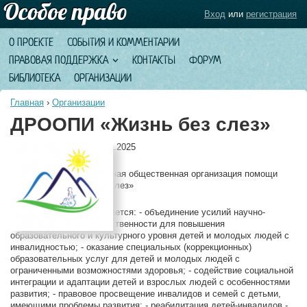
Вход
или
регистрация
О ПРОЕКТЕ
СОБЫТИЯ И КОММЕНТАРИИ
ПРАВОВАЯ ПОДДЕРЖКА
КОНТАКТЫ
ФОРУМ
БИБЛИОТЕКА
ОРГАНИЗАЦИИ
Главная
›
Организации
ДРООПИ «Жизнь без слез»
Дата обновления:
10.11.2025
Полное название:
Дагестанская региональная общественная организация помощи
инвалидам «Жизнь без слез»
Описание:
Целью организации является: - объединение усилий научно-
просветительской общественности для повышения
образовательного и культурного уровня детей и молодых людей с
инвалидностью; - оказание специальных (коррекционных)
образовательных услуг для детей и молодых людей с
ограниченными возможностями здоровья; - содействие социальной
интеграции и адаптации детей и взрослых людей с особенностями
развития; - правовое просвещение инвалидов и семей с детьми,
имеющими проблемы развития; - реабилитация детей-инвалидов -