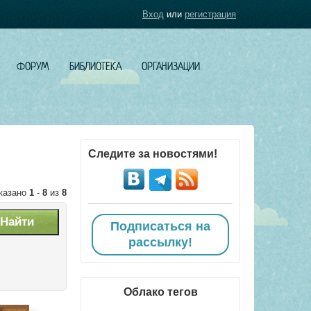
Вход
или
регистрация
ФОРУМ
БИБЛИОТЕКА
ОРГАНИЗАЦИИ
Следите за новостями!
казано
1
-
8
из
8
Подписаться на
рассылку!
Облако тегов