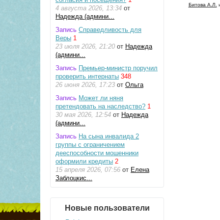
Битова А.Л.
и
4 августа 2026, 13:34
от
Надежда (админи...
Запись
Справедливость для
Веры
1
23 июля 2026, 21:20
от
Надежда
(админи...
Запись
Премьер-министр поручил
проверить интернаты
348
26 июня 2026, 17:23
от
Ольга
Запись
Может ли няня
претендовать на наследство?
1
30 мая 2026, 12:54
от
Надежда
(админи...
Запись
На сына инвалида 2
группы с ограничением
дееспособности мошенники
оформили кредиты
2
15 апреля 2026, 07:56
от
Елена
Заблоцкис...
Новые пользователи