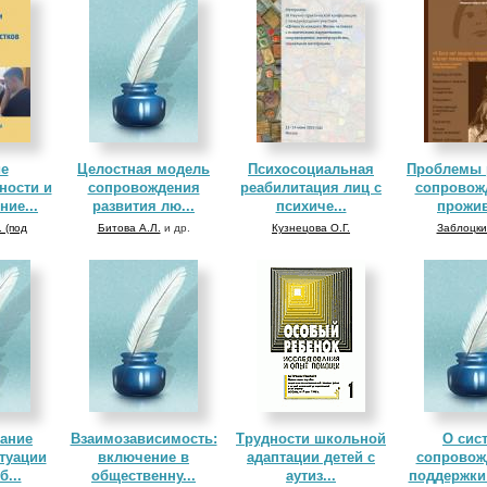
ие
Целостная модель
Психосоциальная
Проблемы 
ности и
сопровождения
реабилитация лиц с
сопровож
ие...
развития лю...
психиче...
прожив
 (под
Битова А.Л.
и др.
Кузнецова О.Г.
Заблоцки
ание
Взаимозависимость:
Трудности школьной
О сис
туации
включение в
адаптации детей с
сопровож
б...
общественну...
аутиз...
поддержки 