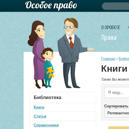
Форма по
Поиск
О ПРОЕКТЕ
Права
Главная
›
Библи
Книги
Также Вы может
Библиотека
Сортировать
Книги
Статьи
Справочники