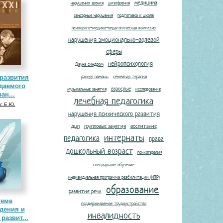
медицина
нарушения зрения
шизофрения
сенсорные нарушения
подготовка к школе
психолого-медико-педагогическая комиссия
нарушения эмоционально-волевой
сферы
нейропсихология
Дауна синдром
ранняя помощь
семейная терапия
развития
даемого
взрослые
музыкальные занятия
исследование
ан...
лечебная педагогика
с Е.Ю.
нарушения психического развития
дцп
групповые занятия
воспитание
интернаты
педагогика
права
дошкольный возраст
психотерапия
специальное обучение
индивидуальная программа реабилитации (ИПР)
образование
развитие речи
теме
поддерживаемое трудоустройство
дения и
инвалидность
развит...