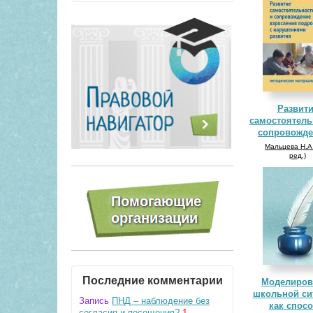
Развит
самостоятель
сопровожден
Мальцева Н.А.
ред.)
Последние комментарии
Моделиров
школьной си
Запись
ПНД – наблюдение без
как спосо
согласия и посещения?
1