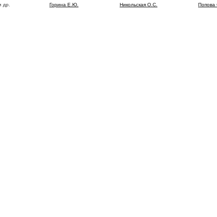
 др.
Горина Е.Ю.
Никольская О.С.
Попова