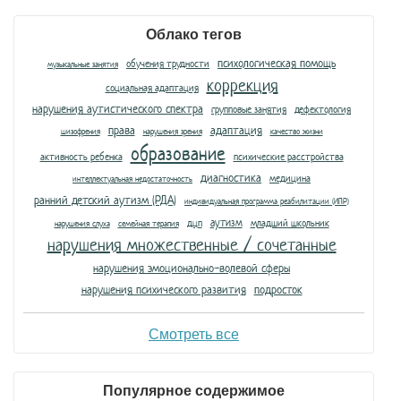
Облако тегов
психологическая помощь
обучения трудности
музыкальные занятия
коррекция
социальная адаптация
нарушения аутистического спектра
групповые занятия
дефектология
права
адаптация
шизофрения
нарушения зрения
качество жизни
образование
активность ребенка
психические расстройства
диагностика
медицина
интеллектуальная недостаточность
ранний детский аутизм (РДА)
индивидуальная программа реабилитации (ИПР)
аутизм
дцп
младший школьник
нарушения слуха
семейная терапия
нарушения множественные / сочетанные
нарушения эмоционально-волевой сферы
нарушения психического развития
подросток
Смотреть все
Популярное содержимое