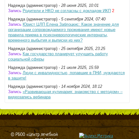
Надежда (администратор)
- 28 июня 2025, 10:01
Запись
Родители и НКО не согласны с докладом ИКП
2
Надежда (администратор)
- 5 сентября 2024, 07:40
Запись
Юрист ЦЛП Елена Заблоцкис: Какое значение для
организации сопровождаемого проживания имеют новые
правила приема в психоневрологические интернаты,
временного выбытия и выписки из них?
Надежда (администратор)
- 25 октября 2025, 23:25
Запись
Как государство планирует улучшить работу
социальной сферы
Надежда (администратор)
- 21 июля 2025, 15:59
Запись
Люди с инвалидностью, попавшие в ПНИ, нуждаются
в защите!
Надежда (администратор)
- 14 ноября 2024, 18:12
Запись
«Развивающая кулинария: знакомство с методом» –
видеозапись вебинара
© РБОО «Центр лечебной