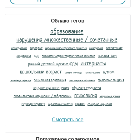
Облако тегов
образование
нарушения множественные / сочетанные
взрослые
воспитание
исследование
нарушения психоречевого развития
шизофрения
психиатрия
медицина
дцп
психолого-медико-педагогическая комиссия
интернаты
ранний детский аутизм (РДА)
дошкольный возраст
аутизм
ранняя помощь
психотерапия
социальная адаптация
групповые занятия
семейная терапия
специальное обучение
нарушения поведения
обучения трудности
психология
профилактика нарушений / заболеваний
нарушения зрения
права
игровая терапия
музыкальные занятия
сенсорные нарушения
Смотреть все
Популярное содержимое