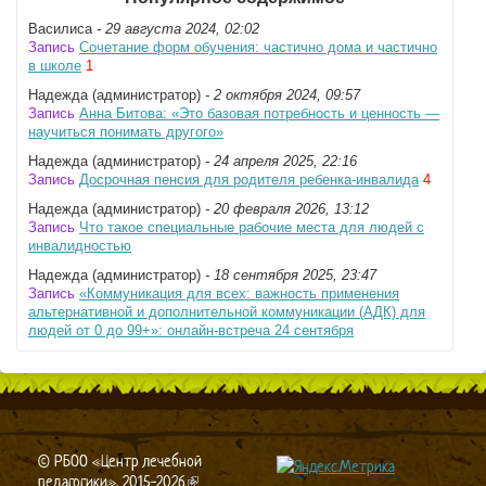
Василиса
- 29 августа 2024, 02:02
Запись
Сочетание форм обучения: частично дома и частично
в школе
1
Надежда (администратор)
- 2 октября 2024, 09:57
Запись
Анна Битова: «Это базовая потребность и ценность —
научиться понимать другого»
Надежда (администратор)
- 24 апреля 2025, 22:16
Запись
Досрочная пенсия для родителя ребенка-инвалида
4
Надежда (администратор)
- 20 февраля 2026, 13:12
Запись
Что такое специальные рабочие места для людей с
инвалидностью
Надежда (администратор)
- 18 сентября 2025, 23:47
Запись
«Коммуникация для всех: важность применения
альтернативной и дополнительной коммуникации (АДК) для
людей от 0 до 99+»: онлайн-встреча 24 сентября
© РБОО «Центр лечебной
педагогики», 2015-2026
(link is external)