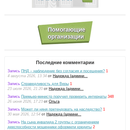
Последние комментарии
Запись
ПНД – наблюдение без согласия и посещения?
1
4 августа 2026, 13:34
от
Надежда (админи...
Запись
Справедливость для Веры
1
23 июля 2026, 21:20
от
Надежда (админи...
Запись
Премьер-министр поручил проверить интернаты
348
26 июня 2026, 17:23
от
Ольга
Запись
Может ли няня претендовать на наследство?
1
30 мая 2026, 12:54
от
Надежда (админи...
Запись
На сына инвалида 2 группы с ограничением
дееспособности мошенники оформили кредиты
2