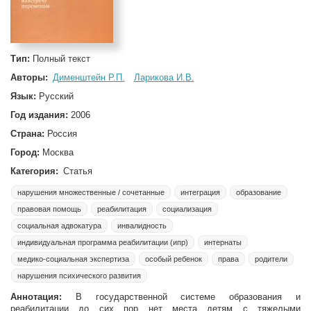
Тип:
Полный текст
Авторы:
Дименштейн Р.П.
Ларикова И.В.
Язык:
Русский
Год издания:
2006
Страна:
Россия
Город:
Москва
Категория:
Статья
нарушения множественные / сочетанные
интеграция
образование
правовая помощь
реабилитация
социализация
социальная адвокатура
инвалидность
индивидуальная программа реабилитации (ипр)
интернаты
медико-социальная экспертиза
особый ребенок
права
родители
нарушения психического развития
Аннотация:
В государственной системе образования и
реабилитации до сих пор нет места детям с тяжелыми