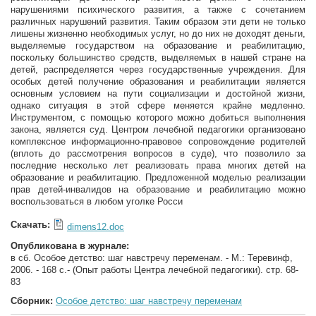
нарушениями психического развития, а также с сочетанием
различных нарушений развития. Таким образом эти дети не только
лишены жизненно необходимых услуг, но до них не доходят деньги,
выделяемые государством на образование и реабилитацию,
поскольку большинство средств, выделяемых в нашей стране на
детей, распределяется через государственные учреждения. Для
особых детей получение образования и реабилитации является
основным условием на пути социализации и достойной жизни,
однако ситуация в этой сфере меняется крайне медленно.
Инструментом, с помощью которого можно добиться выполнения
закона, является суд. Центром лечебной педагогики организовано
комплексное информационно-правовое сопровождение родителей
(вплоть до рассмотрения вопросов в суде), что позволило за
последние несколько лет реализовать права многих детей на
образование и реабилитацию. Предложенной моделью реализации
прав детей-инвалидов на образование и реабилитацию можно
воспользоваться в любом уголке Росси
Скачать:
dimens12.doc
Опубликована в журнале:
в сб. Особое детство: шаг навстречу переменам. - М.: Теревинф,
2006. - 168 с.- (Опыт работы Центра лечебной педагогики). стр. 68-
83
Сборник:
Особое детство: шаг навстречу переменам