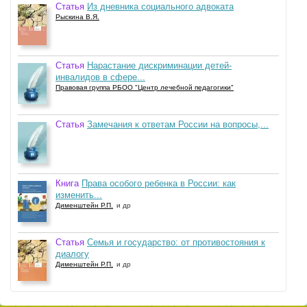
Статья
Из дневника социального адвоката
Рыскина В.Я.
Статья
Нарастание дискриминации детей-
инвалидов в сфере...
Правовая группа РБОО "Центр лечебной педагогики"
Статья
Замечания к ответам России на вопросы,...
Книга
Права особого ребенка в России: как
изменить...
Дименштейн Р.П.
и др
Статья
Семья и государство: от противостояния к
диалогу
Дименштейн Р.П.
и др