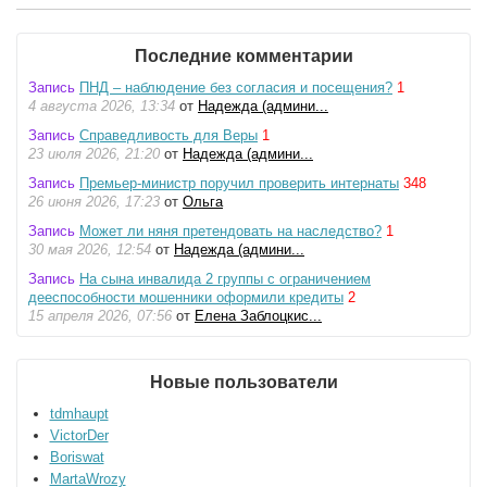
Последние комментарии
Запись
ПНД – наблюдение без согласия и посещения?
1
4 августа 2026, 13:34
от
Надежда (админи...
Запись
Справедливость для Веры
1
23 июля 2026, 21:20
от
Надежда (админи...
Запись
Премьер-министр поручил проверить интернаты
348
26 июня 2026, 17:23
от
Ольга
Запись
Может ли няня претендовать на наследство?
1
30 мая 2026, 12:54
от
Надежда (админи...
Запись
На сына инвалида 2 группы с ограничением
дееспособности мошенники оформили кредиты
2
15 апреля 2026, 07:56
от
Елена Заблоцкис...
Новые пользователи
tdmhaupt
VictorDer
Boriswat
MartaWrozy