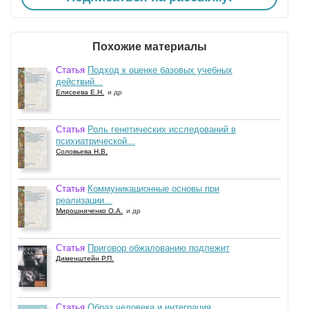
Похожие материалы
Статья
Подход к оценке базовых учебных
действий...
Елисеева Е.Н.
и др
Статья
Роль генетических исследований в
психиатрической...
Соловьева Н.В.
Статья
Коммуникационные основы при
реализации...
Мирошниченко О.А.
и др
Статья
Приговор обжалованию подлежит
Дименштейн Р.П.
Статья
Образ человека и интеграция