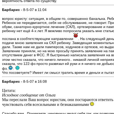
вероятность ответа по существу.
-
Барбарис
8-5-07 в 11:04
вопрос юристу: ситуация, в общем-то, совершенно банальна. Ре
Ребенок не передвигается, себя не обслуживание, не говорит. П
обуви, санаторно-курортное лечение (СКЛ), ортезирование и па
ребенку нет ещё 4-х лет. Я вежливо попросила указать мне стат
послана в сообтетствующем направлении
. На следующий день
подаче мною заявления на СКЛ ребенку. Заведющая моментально п
дали. Также нам не дали памперсов, ходунков и ортезов, но выда
Заявление приняли, но на мою просьбу принять заявление на па
отсутствием денег в ФСС. Я быстренько написала заявления на в
этом честно сказала, что ничего личного.. никакой личной неприяз
сказала, что 122-фз просто развязал ей руки и я ничего не добь
фз..
:
Что посоветуете? Имеет ли смысл тратить время и деньги и пытат
-
Барбарис
8-5-07 в 16:08
Цитата:
Исходное сообщение от Ольга
Мы переслали Ваш вопрос юристам, они постараются ответить в
чувствовать себя всесильными и безнаказанными
Спасибо вам.. Понимаете, чиновницы ведут себя так, как позволя