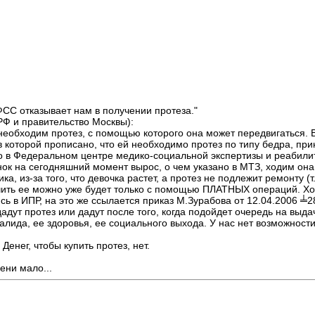
СС отказывает нам в получении протеза."
РФ и правительство Москвы):
 необходим протез, с помощью которого она может передвигаться.
 которой прописано, что ей необходимо протез по типу бедра, при
 в Федеральном центре медико-социальной экспертизы и реабилитац
ок на сегодняшний момент вырос, о чем указано в МТЗ, ходим она в
, из-за того, что девочка растет, а протез не подлежит ремонту (т.
чить ее можно уже будет только с помощью ПЛАТНЫХ операций. Хотя
ь в ИПР, на это же ссылается приказ М.Зурабова от 12.04.2006 ╧2
адут протез или дадут после того, когда подойдет очередь на выд
лида, ее здоровья, ее социального выхода. У нас нет возможности 
енег, чтобы купить протез, нет.
ени мало...