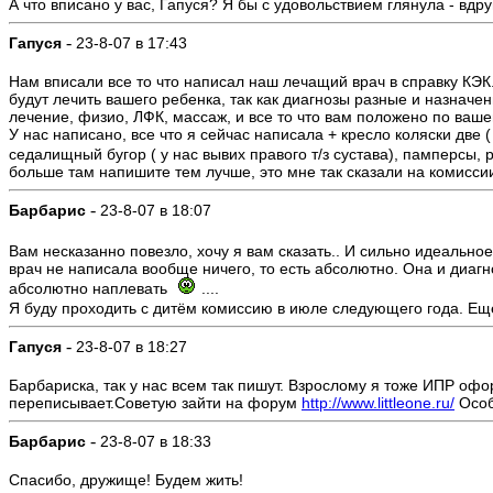
А что вписано у вас, Гапуся? Я бы с удовольствием глянула - вдр
-
Гапуся
23-8-07 в 17:43
Нам вписали все то что написал наш лечащий врач в справку КЭК.
будут лечить вашего ребенка, так как диагнозы разные и назначен
лечение, физио, ЛФК, массаж, и все то что вам положено по ваш
У нас написано, все что я сейчас написала + кресло коляски две (
седалищный бугор ( у нас вывих правого т/з сустава), памперсы, 
больше там напишите тем лучше, это мне так сказали на комисси
-
Барбарис
23-8-07 в 18:07
Вам несказанно повезло, хочу я вам сказать.. И сильно идеально
врач не написала вообще ничего, то есть абсолютно. Она и диагно
абсолютно наплевать
....
Я буду проходить с дитём комиссию в июле следующего года. Ещё 
-
Гапуся
23-8-07 в 18:27
Барбариска, так у нас всем так пишут. Взрослому я тоже ИПР офо
переписывает.Советую зайти на форум
http://www.littleone.ru/
Особ
-
Барбарис
23-8-07 в 18:33
Спасибо, дружище! Будем жить!