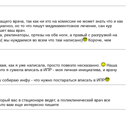
его врача, так как ни кто на комиссии не может знать что и как
диагноз, но то что пишут медикаментозное лечение, сан кур
шет ваш врач.
а, реклинаторы, ортезы на обе ноги, а правый с разгрузкой на
ту( мы нуждаемся во всем что там написано)
Короче, чем
вам, как я уже написала, просто повезло несказанно..
Наша
что я сумела вписать в ИПР - моя личная инициатива, и врачу
у собираю инфу - что нужно постараться вписать в ИПР.
орый вас в стационаре ведет, а поликлинический врач все
 что вам еще интересно пишите