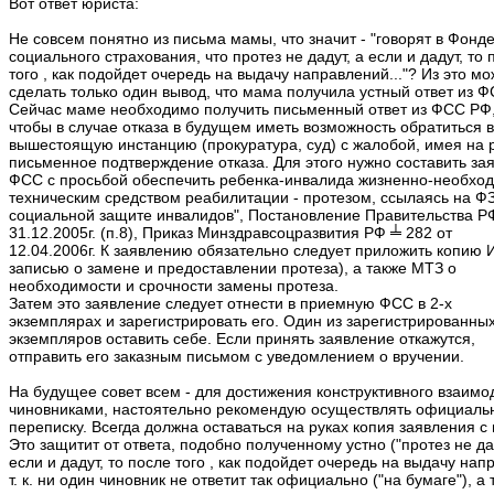
Вот ответ юриста:
Не совсем понятно из письма мамы, что значит - "говорят в Фонд
социального страхования, что протез не дадут, а если и дадут, то 
того , как подойдет очередь на выдачу направлений..."? Из это м
сделать только один вывод, что мама получила устный ответ из 
Сейчас маме необходимо получить письменный ответ из ФСС РФ,
чтобы в случае отказа в будущем иметь возможность обратиться в
вышестоящую инстанцию (прокуратура, суд) с жалобой, имея на 
письменное подтверждение отказа. Для этого нужно составить за
ФСС с просьбой обеспечить ребенка-инвалида жизненно-необхо
техническим средством реабилитации - протезом, ссылаясь на Ф
социальной защите инвалидов", Постановление Правительства РФ
31.12.2005г. (п.8), Приказ Минздравсоцразвития РФ ╧ 282 от
12.04.2006г. К заявлению обязательно следует приложить копию 
записью о замене и предоставлении протеза), а также МТЗ о
необходимости и срочности замены протеза.
Затем это заявление следует отнести в приемную ФСС в 2-х
экземплярах и зарегистрировать его. Один из зарегистрированны
экземпляров оставить себе. Если принять заявление откажутся,
отправить его заказным письмом с уведомлением о вручении.
На будущее совет всем - для достижения конструктивного взаимо
чиновниками, настоятельно рекомендую осуществлять официаль
переписку. Всегда должна оставаться на руках копия заявления с
Это защитит от ответа, подобно полученному устно ("протез не да
если и дадут, то после того , как подойдет очередь на выдачу нап
т. к. ни один чиновник не ответит так официально ("на бумаге"), а