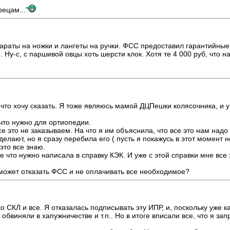
ецам..."
араты на ножки и лангеты на ручки. ФСС предоставил гарантийные 
Ну-с, с паршивой овцы хоть шерсти клок. Хотя те 4 000 руб, что н
 что хочу сказать. Я тоже являюсь мамой ДЦПешки колясочника, и у
 что нужно для ортиопедии.
е это не заказываем. На что я им объяснила, что все это нам надо
 делают, но я сразу перебила его ( пусть я покажусь в этот момент н
это все знаю.
се что нужно написала в справку КЭК. И уже с этой справки мне все 
 может отказать ФСС и не оплачивать все необходимое?
СКЛ и все. Я отказалась подписывать эту ИПР, и, поскольку уже ка
бвиняли в хапужничестве и т.п.. Но в итоге вписали все, что я зап