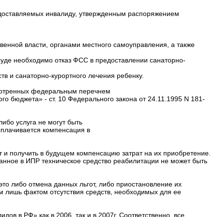
едоставляемых инвалиду, утвержденным распоряжением
енной власти, органами местного самоуправления, а также
 суде необходимо отказ ФСС в предоставлении санаторно-
в и санаторно-курортного лечения ребенку.
смотренных федеральным перечнем
о бюджета» - ст. 10 Федерального закона от 24.11.1995 N 181-
ибо услуга не могут быть
ыплачивается компенсация в
ет и получить в будущем компенсацию затрат на их приобретение.
занное в ИПР техническое средство реабилитации не может быть
то либо отмена данных льгот, либо приостановление их
м лишь фактом отсутствия средств, необходимых для ее
 в РФ» как в 2006, так и в 2007г. Соответственно, все