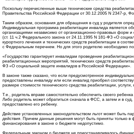
Поскольку перечисленные выше технические средства реабилита
Правительства Российской Федерации от 30.12.2005 N 2347-р, Фо
Таким образом, основания для обращения в суд у родителя опре
Индивидуальная программа реабилитации инвалида является обя
организациями независимо от организационно-правовых форм и
(ст. 11 ч.2 Федерального закона от 24.11.1995 N 181-ФЗ «О соц
курортного лечения и технических средств реабилитации в соотве
с Федеральным перечнем. Но для этого родителю необходимо пол
«Государство гарантирует инвалидам проведение реабилитацион
реабилитационных мероприятий, технических средств реабилитаци
ФЗ «О социальной защите инвалидов в Российской Федерации».
В законе также сказано, что если предусмотренное индивидуальн
предоставлены инвалиду или если инвалид приобрел соответствую
размере стоимости технического средства реабилитации, услуги, 
Т.е., родитель вправе самостоятельно обеспечить своего ребенк
Либо родитель может обратиться сначала в ФСС, а затем и в суд
предоставлено его ребенку.
Действие установленных законодательством льгот может быть па
действия. Причем данные решения могут быть приняты только в 
финансирования в законе о бюджете недопустимо.
Федеральным законом о бюджете не приостанавливалось финансиро