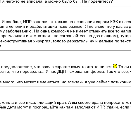
уг я чего-то не вписала, а можно было бы.. Не поделитесь?
 И вообще, ИПР заполняют только на основании спраки КЭК от лечащ
ия в лечении и реабилитации тоже разные. Я не знаю что у вас за 
ему заболеванию. Ни одна комиссия не имеет отменить все то напи
 прогулочная и комнатная - не соглашайтесь на два в одном), тутор
реконструктивная хирургия, голово держатель, ну и дальше по текс
и.
е предположение, что врач в справке кому-то что-то пишет
То ли 
з-то, и то переврала... У нас ДЦП - смешаная форма. Так что все, 
много, что может измениться, но все-таки я уже сейчас потихоньк
рмляла и все писал лечащий врач. А вы своего врача попросите кот
ые дети могут и поспрашайте как там заполняют ИПР. Удачи. если