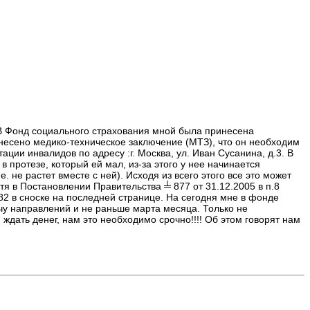
 В Фонд социального страхования мной была принесена
несено медико-техническое заключение (МТЗ), что он необходим
ии инвалидов по адресу :г. Москва, ул. Иван Сусанина, д.3. В
 протезе, который ей мал, из-за этого у нее начинается
е. не растет вместе с ней). Исходя из всего этого все это может
 в Постановлении Правительства ╧ 877 от 31.12.2005 в п.8
82 в сноске на последней странице. На сегодня мне в фонде
ачу направлений и не раньше марта месяца. Только не
ждать денег, нам это необходимо срочно!!!! Об этом говорят нам