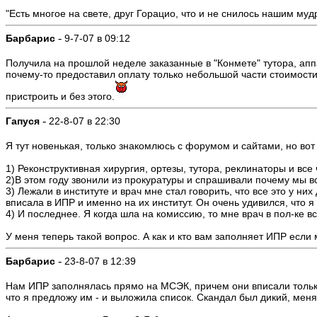
"Есть многое на свете, друг Горацио, что и не снилось нашим мудр
-
Барбарис
9-7-07 в 09:12
Получила на прошлой неделе заказанные в "Конмете" тутора, апп
почему-то предоставил оплату только небольшой части стоимости. 
пристроить и без этого.
-
Гапуся
22-8-07 в 22:30
Я тут новенькая, только знакомлюсь с форумом и сайтами, но вот
1) Реконструктивная хирургия, ортезы, тутора, реклинаторы и все
2)В этом году звонили из прокуратуры и спрашивали почему мы вс
3) Лежали в институте и врач мне стал говорить, что все это у них
вписала в ИПР и именно на их институт. Он очень удивился, что я 
4) И последнее. Я когда шла на комиссию, то мне врач в пол-ке в
У меня теперь такой вопрос. А как и кто вам заполняет ИПР если
-
Барбарис
23-8-07 в 12:39
Нам ИПР заполнялась прямо на МСЭК, причем они вписали только 
что я предложу им - и выложила список. Скандал был дикий, меня о