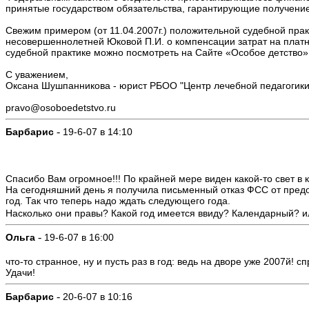
принятые государством обязательства, гарантирующие получени
Свежим примером (от 11.04.2007г.) положительной судебной прак
несовершеннолетней Юковой П.И. о компенсации затрат на плат
судебной практике можно посмотреть на Сайте «Особое детство»
С уважением,
Оксана Шушпанникова - юрист РБОО "Центр лечебной педагогики
pravo@osoboedetstvo.ru
-
Барбарис
19-6-07 в 14:10
Спасибо Вам огромное!!! По крайней мере виден какой-то свет в 
На сегодняшний день я получила письменный отказ ФСС от предос
год. Так что теперь надо ждать следующего года.
Насколько они правы? Какой год имеется ввиду? Календарный? и
-
Ольга
19-6-07 в 16:00
что-то странное, ну и пусть раз в год: ведь на дворе уже 2007й! с
Удачи!
-
Барбарис
20-6-07 в 10:16