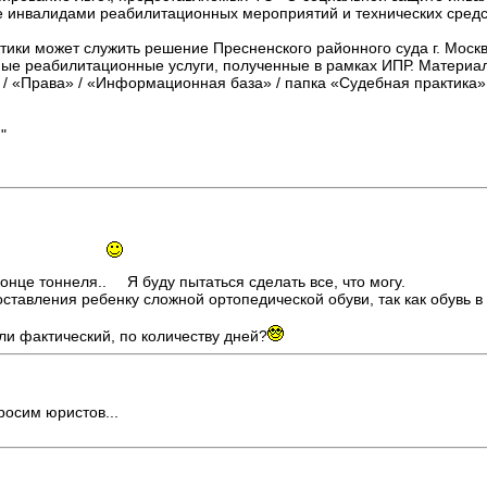
е инвалидами реабилитационных мероприятий и технических средс
тики может служить решение Пресненского районного суда г. Моск
ные реабилитационные услуги, полученные в рамках ИПР. Материа
 / «Права» / «Информационная база» / папка «Судебная практика»
"
конце тоннеля..
Я буду пытаться сделать все, что могу.
тавления ребенку сложной ортопедической обуви, так как обувь в 
ли фактический, по количеству дней?
просим юристов...