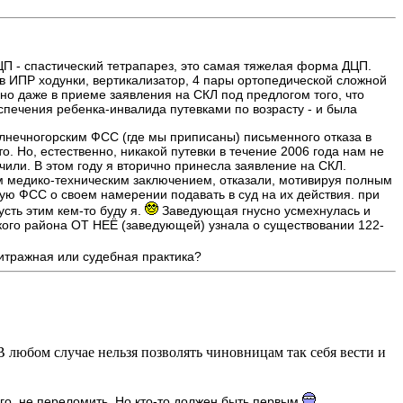
П - спастический тетрапарез, это самая тяжелая форма ДЦП.
 в ИПР ходунки, вертикализатор, 4 пары ортопедической сложной
но даже в приеме заявления на СКЛ под предлогом того, что
спечения ребенка-инвалида путевками по возрасту - и была
лнечногорским ФСС (где мы приписаны) письменного отказа в
 Но, естественно, никакой путевки в течение 2006 года нам не
чили. В этом году я вторично принесла заявление на СКЛ.
ым медико-техническим заключением, отказали, мотивируя полным
ую ФСС о своем намерении подавать в суд на их действия. при
усть этим кем-то буду я.
Заведующая гнусно усмехнулась и
рского района ОТ НЕЁ (заведующей) узнала о существовании 122-
битражная или судебная практика?
В любом случае нельзя позволять чиновницам так себя вести и
его, не переломить. Но кто-то должен быть первым.