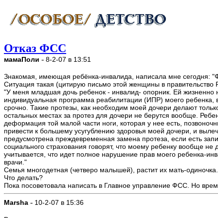
Отказ ФСС
-
мамаПоли
8-2-07 в 13:51
Знакомая, имеющая ребёнка-инвалида, написала мне сегодня: "Ф
Ситуация такая (цитирую письмо этой женщины в правительство 
"У меня младшая дочь ребенок - инвалид- опорник. Ей жизненно
индивидуальная программа реабилитации (ИПР) моего ребенка, в
срочно. Такие протезы, как необходим моей дочери делают только
остальных местах за протез для дочери не берутся вообще. Ребен
деформация той малой части ноги, которая у нее есть, позвоночника
привести к большему усугублению здоровья моей дочери, и выле
предусмотрена преждевременная замена протеза, если есть запис
социального страхования говорят, что моему ребенку вообще не д
учитывается, что идет полное нарушение прав моего ребенка-инва
врачи."
Семья многодетная (четверо малышей), растит их мать-одиночка. Д
Что делать?
Пока посоветовала написать в Главное управление ФСС. Но врем
-
Marsha
10-2-07 в 15:36