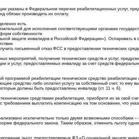
ции указаны в Федеральном перечне реабилитационных услуг, пр
нд обязан производить их оплату.
деленно есть.
зательной для исполнения соответствующими органами государств
 форм собственности
иальной защите инвалидов в Российской Федерации»). Оспаривать в
тствии
учить письменный отказ ФСС в предоставлении технических средст
ных мероприятий, получение технических средств и услуг, преду
и и услуг, предоставляемых инвалиду за счет средств федеральног
ой программой реабилитации техническое средство реабилитации л
щее средство либо оплатил услугу за собственный счет, то ему в
которые должны быть предоставлены инвалиду (ст. 11 ч. 6).
а техническими средствами реабилитации, приобретя их за свой сч
, с требованием выплатить компенсацию на том основании, что ука
рализовано исключительно только двумя возможными способами – э
форме федерального закона. Таким образом, отменить льготу одни
вание льгот, предоставляемых ФЗ «О социальной защите инвалидов