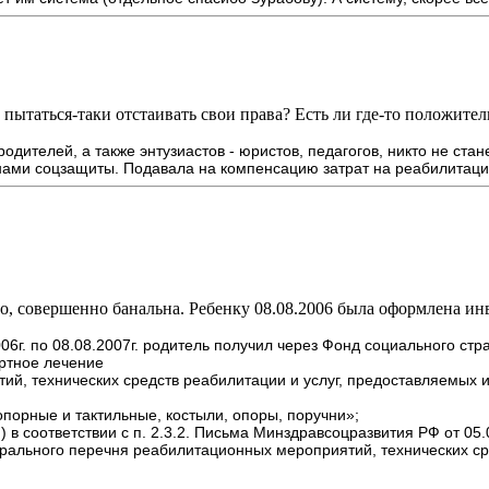
 пытаться-таки отстаивать свои права? Есть ли где-то положите
одителей, а также энтузиастов - юристов, педагогов, никто не стан
нами соцзащиты. Подавала на компенсацию затрат на реабилитаци
о, совершенно банальна. Ребенку 08.08.2006 была оформлена ин
006г. по 08.08.2007г. родитель получил через Фонд социального ст
ортное лечение
, технических средств реабилитации и услуг, предоставляемых и
 опорные и тактильные, костыли, опоры, поручни»;
ня) в соответствии с п. 2.3.2. Письма Минздравсоцразвития РФ от
ального перечня реабилитационных мероприятий, технических сре