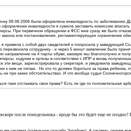
бенку 08.08.2006 была оформлена инвалидность по заболеванию ДЦ
ри оформлении инвалидности я сумела заставить комиссию вписать
мперсы. При первичном обращении в ФСС мне сразу же было отказа
ью закона или постановаление, регламентирующее ограничение обе
 я привела с собой двух свидетелей и попросила у заведующей Со
ерезвонила сотруднику - и через 5 минут заявление было принято.
ли направление на 4 парты обуви, каковую мы благополучно и полу
мперсы, ходунки и ортезы в соответствии с ИПР и вновь полученн
се эти вещи, зарегистрировала у секретаря, и уведомила заведующ
ни к ним не питаю.. Но кто-то должен бороться за права ребенка, п
юсь ни при каких обстоятельствах. И что вообще судья Солнечного
ься-таки отстаивать свои права? Есть ли где-то положительная ар
скоре после понедельника - вроде бы это будет еще не поздно? 
ет им система (отдельное спасибо Зурабову). А систему, скорее вс