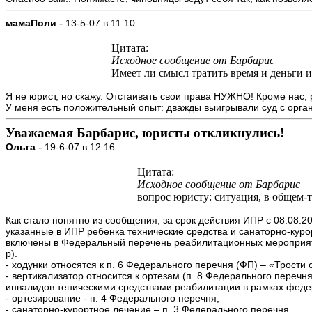
-
мамаПоли
13-5-07 в 11:10
Цитата:
Исходное сообщение от Барбарис
Имеет ли смысл тратить время и деньги и
Я не юрист, но скажу. Отстаивать свои права НУЖНО! Кроме нас, р
У меня есть положительный опыт: дважды выигрывали суд с орга
Уважаемая Барбарис, юристы откликнулись!
-
Ольга
19-6-07 в 12:16
Цитата:
Исходное сообщение от Барбарис
вопрос юристу: ситуация, в общем-т
Как стало понятно из сообщения, за срок действия ИПР с 08.08.2
указанные в ИПР ребенка технические средства и санаторно-кур
включены в Федеральный перечень реабилитационных мероприятий
р).
- ходунки относятся к п. 6 Федерального перечня (ФП) – «Трости
- вертикализатор относится к ортезам (п. 8 Федерального переч
инвалидов теническими средствами реабилитации в рамках федер
- ортезирование - п. 4 Федерального перечня;
- санаторно-курортное лечение – п. 3 Федерального перечня.