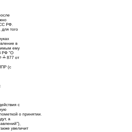
е
после
ожно
ФСС РФ.
 для того
руках
явление в
димым ему
З РФ "О
 ╧ 877 от
ИПР (с
х
действия с
ную
 пометкой о принятии.
дут, а
равлений"),
 также увеличит