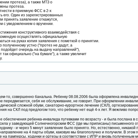
ении протеза), а также МТЗ о
мены протеза.
тнести в приемную ФСС в 2-х
ь его. Один из зарегистрированных
ли принять заявление откажутся,
м с уведомлением о вручении.
остижения конструктивного взаимодействия с
екомендую осуществлять официальную
ваться на руках копия заявления с пометкой о принятии.
 полученному устно ("протез не дадут, а
как подойдет очередь на выдачу направлений"),
ит так официально ("на бумаге"), а также увеличит
у.
щем-то, совершенно банальна. Ребенку 08.08.2006 была оформлена инвалидн
 передвигается, себя не обслуживание, не говорит. При оформлении инвали
едической сложной обуви, санаторно-курортное лечение (СКЛ), ортезирован
ния на СКЛ под предлогом того, что ребенку нет ещё 4-х лет. Я вежливо попр
 обеспечения ребенка-инвалида путевками по возрасту - и была послана в
осила у заведующей Солнечногорским ФСС (где мы приписаны) письменного о
днику - и через 5 минут заявление было принято. Но, естественно, никакой п
 направление на 4 парты обуви, каковую мы благополучно и получили. В этом 
е на памперсы, ходунки и ортезы в соответствии с ИПР и вновь полученным 