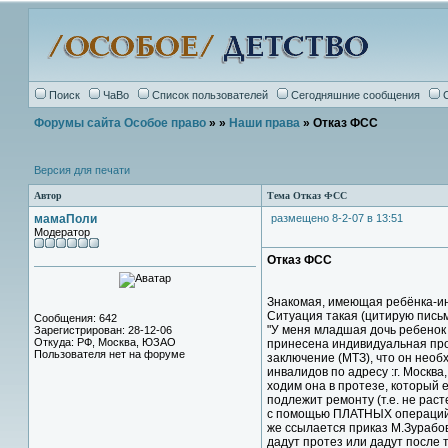
Поиск
ЧаВо
Список пользователей
Сегодняшние сообщения
Форумы сайта Особое право
»
»
Наши права
» Отказ ФСС
Версия для печати
Автор
Тема Отказ ФСС
мамаПоли
размещено 8-2-07 в 13:51
Модератор
Отказ ФСС
Знакомая, имеющая ребёнка-ин
Ситуация такая (цитирую пись
Сообщения: 642
"У меня младшая дочь ребенок 
Зарегистрирован: 28-12-06
Откуда: РФ, Москва, ЮЗАО
принесена индивидуальная про
Пользователя нет на форуме
заключение (МТЗ), что он нео
инвалидов по адресу :г. Москва
ходим она в протезе, который е
подлежит ремонту (т.е. не раст
с помощью ПЛАТНЫХ операций. 
же ссылается приказ М.Зурабов
дадут протез или дадут после 