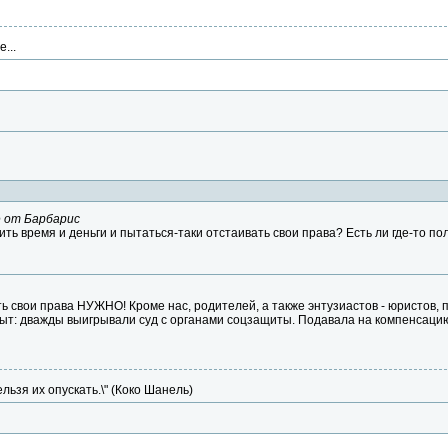
...
 от Барбарис
ить время и деньги и пытаться-таки отстаивать свои права? Есть ли где-то 
ть свои права НУЖНО! Кроме нас, родителей, а также энтузиастов - юристов, п
ыт: дважды выигрывали суд с органами соцзащиты. Подавала на компенсацию
ельзя их опускать.\" (Коко Шанель)