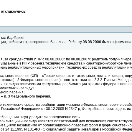
 откликнулись!
 от Барбарис
ация, в общем-то, совершенно банальна. Ребенку 08.08.2006 была оформлена 
я, за срок действия ИПР с 08.08.2006г. по 08.08.2007г. родитель получил че
 указанные в ИПР ребенка технические средства и санаторно-курортное леч
ень реабилитационных мероприятий, технических средств реабилитации и у
ерального перечня (ФП) – «Трости опорные и тактильные, костыли, опоры, пор
ортезам (п. 8 Федерального перечня) в соответствии с п. 2.3.2. Письма Минз
инвалидов теническими средствами реабилитации в рамках федерального п
тавляемых инвалиду»;
ьного перечня;
 – п. 3 Федерального перечня.
 технические средства реабилитации указаны в Федеральном перечне реаб
Российской Федерации от 30.12.2005 N 2347-р, Фонд обязан производить их 
обращения в суд у родителя определенно есть.
билитации инвалида является обязательной для исполнения соответствующи
низациями независимо от организационно-правовых форм и форм собственно
на от 24.11.1995 N 181-ФЗ «О социальной защите инвалидов в Российской Фед