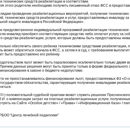
и технических средств реабилитации в соответствии
ля этого родителю необходимо получить письменный отказ ФСС в предоставле
алидам проведение реабилитационных мероприятий, получение технических 
 технических средств реабилитации и услуг, предоставляемых инвалиду за с
льной защите инвалидов в Российской Федерации».
если предусмотренное индивидуальной программой реабилитации техническое 
сли инвалид приобрел соответствующее средство либо оплатил услугу за соб
о средства реабилитации, услуги, которые должны быть предоставлены инвалид
ятельно обеспечить своего ребенка техническими средствами реабилитации, п
ь может обратиться сначала в ФСС, а затем и в суд, с требованием выплати
ет быть предоставлено его ребенку.
одательством льгот может быть парализовано исключительно только двумя в
 Причем данные решения могут быть приняты только в форме федерального з
финансирования в законе о бюджете недопустимо.
е не приостанавливалось финансирование льгот, предоставляемых ФЗ «О соци
 государством обязательства, гарантирующие получение инвалидами реабил
няться.
7г.) положительной судебной практики может служить решение Пресненского 
И. о компенсации затрат на платные реабилитационные услуги, полученные
отреть на Сайте «Особое детство» / «Права» / «Информационная база» / пап
РБОО "Центр лечебной педагогики"