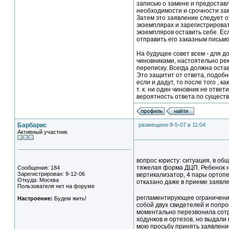
записью о замене и предоставл
необходимости и срочности за
Затем это заявление следует о
экземплярах и зарегистрироват
экземпляров оставить себе. Ес
отправить его заказным письмо
На будущее совет всем - для д
чиновниками, настоятельно р
переписку. Всегда должна оста
Это защитит от ответа, подобно
если и дадут, то после того , 
т. к. ни один чиновник не ответ
вероятность ответа по существ
Барбарис
размещено 8-5-07 в 11:04
Активный участник
вопрос юристу: ситуация, в об
тяжелая форма ДЦП. Ребенок не
Сообщения: 184
Зарегистрирован: 9-12-06
вертикализатор, 4 пары ортоп
Откуда: Москва
отказано даже в приеме заявле
Пользователя нет на форуме
регламентирующее ограничение
Настроение:
Будем жить!
собой двух свидетелей и попр
моментально перезвонила сотру
ходунков и ортезов, но выдали
мою просьбу принять заявлени