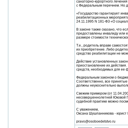
санаторно-курортного лечения 
с Федеральным перечнем. Но д
«Государство гарантирует инв
реабилитационных мероприятий,
24.11.1995 N 181-ФЗ «О социа
В законе также сказано, что 
предоставлены инвалиду или е
размере стоимости техническог
Т.е., родитель вправе самосто
их приобретение. Либо родител
средство реабилитации не мож
Действие установленных закон
приостановление их действия.
средств, необходимых для ее 
Федеральным законом о бюджет
Соответственно, все принятые
должны неукоснительно выпол
Свежим примером (от 11.04.200
несовершеннолетней Юковой П.
судебной практике можно посм
С уважением,
Оксана Шушпанникова - юрист 
pravo@osoboedetstvo.ru