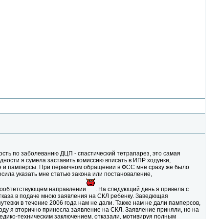
ость по заболеванию ДЦП - спастический тетрапарез, это самая
дности я сумела заставить комиссию вписать в ИПР ходунки,
ие и памперсы. При первичном обращении в ФСС мне сразу же было
осила указать мне статью закона или постановаление,
 сообтетствующем направлении
. На следующий день я привела с
тказа в подаче мною заявления на СКЛ ребенку. Заведющая
утевки в течение 2006 года нам не дали. Также нам не дали памперсов,
году я вторично принесла заявление на СКЛ. Заявление приняли, но на
медико-техническим заключением, отказали, мотивируя полным