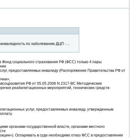
инвалидность по заболеванию ДЦП - ...
рез Фонд социального страхования РФ (ФСС) только 4 пары
ение
слуг, предоставляемых инвалиду (Распоряжение Правительства РФ от
учни»;
дравсоцразвития РФ от 05.05.2006 N 2317-ВС Методические
еречня реабилитационных мероприятий, технических средств
илитационных услуг, предоставляемых инвалиду, утвержденным
оплату.
ми органами государственной власти, органами местного
сти
ерации»). Оспаривать в суде необходимо отказ ФСС в предоставлении