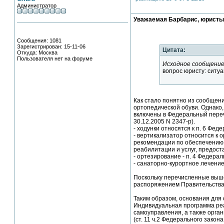
Администратор
Уважаемая Барбарис, юристы
Сообщения: 1081
Зарегистрирован: 15-11-06
Цитата:
Откуда: Москва
Пользователя нет на форуме
Исходное сообщение
вопрос юристу: ситу
Как стало понятно из сообщени
ортопедической обуви. Однако,
включены в Федеральный переч
30.12.2005 N 2347-р).
- ходунки относятся к п. 6 Фед
- вертикализатор относится к 
рекомендации по обеспечению 
реабилитации и услуг, предос
- ортезирование - п. 4 Федерал
- санаторно-курортное лечение
Поскольку перечисленные выше
распоряжением Правительства 
Таким образом, основания для 
Индивидуальная программа реа
самоуправления, а также орга
(ст. 11 ч.2 Федерального зако