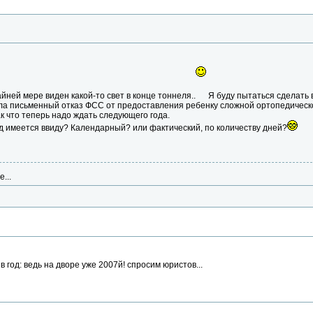
йней мере виден какой-то свет в конце тоннеля..
Я буду пытаться сделать в
а письменный отказ ФСС от предоставления ребенку сложной ортопедической 
ак что теперь надо ждать следующего года.
д имеется ввиду? Календарный? или фактический, по количеству дней?
...
 в год: ведь на дворе уже 2007й! спросим юристов...