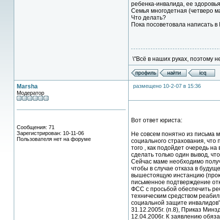
ребенка-инвалида, ее здоровья,
Семья многодетная (четверо мал
Что делать?
Пока посоветовала написать в 
\"Всё в наших руках, поэтому н
Marsha
размещено 10-2-07 в 15:36
Модератор
Вот ответ юриста:
Сообщения: 71
Зарегистрирован: 10-11-06
Не совсем понятно из письма ма
Пользователя нет на форуме
социального страхования, что п
того , как подойдет очередь на
сделать только один вывод, чт
Сейчас маме необходимо получ
чтобы в случае отказа в будущ
вышестоящую инстанцию (прокур
письменное подтверждение отка
ФСС с просьбой обеспечить р
техническим средством реабили
социальной защите инвалидов"
31.12.2005г. (п.8), Приказ Мин
12.04.2006г. К заявлению обяз