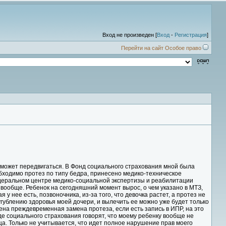
Вход не произведен [
Вход
-
Регистрация
]
Перейти на сайт Особое право
 может передвигаться. В Фонд социального страхования мной была
бходимо протез по типу бедра, принесено медико-техническое
Федеральном центре медико-социальной экспертизы и реабилитации
ся вообще. Ребенок на сегодняшний момент вырос, о чем указано в МТЗ,
 у нее есть, позвоночника, из-за того, что девочка растет, а протез не
усугублению здоровья моей дочери, и вылечить ее можно уже будет только
на преждевременная замена протеза, если есть запись в ИПР, на это
де социального страхования говорят, что моему ребенку вообще не
ца. Только не учитывается, что идет полное нарушение прав моего