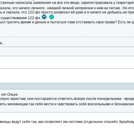
стренько написала заявления на все эти вещи, зарегистрировала у секретар
казала, что ничего личного.. никакой личной неприязни к ним не питаю.. Но кт
 и сказала, что 122-фз просто развязал ей руки и я ничего не добьюсь ни пр
 существовании 122-фз..
:
сл тратить время и деньги и пытаться-таки отстаивать свои права? Есть ли
...
 от Ольга
прос юристам, они постараются ответить вскоре после понедельника - врод
лять чиновницам так себя вести и чувствовать себя всесильными и безнаказ
ницы ведут себя так, как позволяет им система (отдельное спасибо Зурабову)