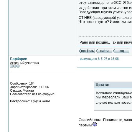
отсутствием денег в ФСС. Я бы
их действия. при этом честно с
Заведующая гнусно усмехнулась
ОТ НЕЁ (заведующей) узнала о
Что посоветуете? Имеет ли смы
Рано или поздно.. Так или иначе
Барбарис
размещено 8-5-07 в 16:08
Активный участник
Сообщения: 184
Цитата:
Зарегистрирован: 9-12-06
Откуда: Москва
Исходное сообщение
Пользователя нет на форуме
Мы переслали Ваш во
Настроение:
Будем жить!
случае нельзя позво
Спасибо вам.. Понимаете, чинов
первым.