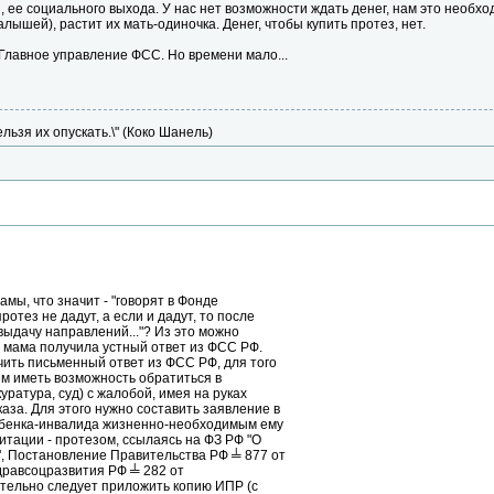
 ее социального выхода. У нас нет возможности ждать денег, нам это необходи
ышей), растит их мать-одиночка. Денег, чтобы купить протез, нет.
Главное управление ФСС. Но времени мало...
ельзя их опускать.\" (Коко Шанель)
мы, что значит - "говорят в Фонде
ротез не дадут, а если и дадут, то после
 выдачу направлений..."? Из это можно
о мама получила устный ответ из ФСС РФ.
ить письменный ответ из ФСС РФ, для того
ем иметь возможность обратиться в
атура, суд) с жалобой, имея на руках
за. Для этого нужно составить заявление в
ебенка-инвалида жизненно-необходимым ему
тации - протезом, ссылаясь на ФЗ РФ "О
, Постановление Правительства РФ ╧ 877 от
здравсоцразвития РФ ╧ 282 от
ательно следует приложить копию ИПР (с