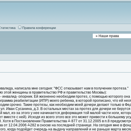
Статистика
Правила конференции
валида, написала мне сегодня: "ФСС отказывает нам в получении протеза."
мо этой женщины в правительство РФ и правительство Москвы):
- инвалид- опорник. Ей жизненно необходим протез, с помощью которого она
грамма реабилитации (ИПР) моего ребенка, в которой прописано, что ей нео
бходим срочно. Такие протезы, как необходим моей дочери делают только в 
, ул. Иван Сусанина, д.3. В остальных местах за протез для дочери не берут
й мал, из-за этого у нее начинается деформация той малой части ноги, которая
ет вместе с ней). Исходя из всего этого все это может привести к большему 
Хотя в Постановлении Правительства ╧ 877 от 31.12.2005 в п.8 предусмотре
а от 12.04.2006 ╧282 в сноске на последней странице. На сегодня мне в фон
того, когда подойдет очередь на выдачу направлений и не раньше марта меся