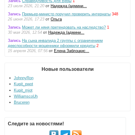
Запись
Справедливость для Веры
1
23 июля 2026, 21:20
от
Надежда (админи...
Запись
Премьер-министр поручил проверить интернаты
348
26 июня 2026, 17:23
от
Ольга
Запись
Может ли няня претендовать на наследство?
1
30 мая 2026, 12:54
от
Надежда (админи...
Запись
На сына инвалида 2 группы с ограничением
дееспособности мошенники оформили кредиты
2
15 апреля 2026, 07:56
от
Елена Заблоцкис...
Новые пользователи
JohnnyRon
Kupit_pwot
Kupit_mjot
WilliamscoUh
Bruceren
Следите за новостями!