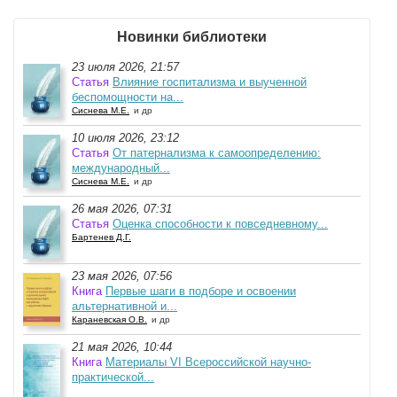
Новинки библиотеки
23 июля 2026, 21:57
Статья
Влияние госпитализма и выученной
беспомощности на...
Сиснева М.Е.
и др
10 июля 2026, 23:12
Статья
От патернализма к самоопределению:
международный...
Сиснева М.Е.
и др
26 мая 2026, 07:31
Статья
Оценка способности к повседневному...
Бартенев Д.Г.
23 мая 2026, 07:56
Книга
Первые шаги в подборе и освоении
альтернативной и...
Караневская О.В.
и др
21 мая 2026, 10:44
Книга
Материалы VI Всероссийской научно-
практической...