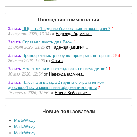
Последние комментарии
Запись
ПНД – наблюдение без согласия и посещения?
1
4 августа 2026, 13:34
от
Надежда (админи...
Запись
Справедливость для Веры
1
23 июля 2026, 21:20
от
Надежда (админи...
Запись
Премьер-министр поручил проверить интернаты
348
26 июня 2026, 17:23
от
Ольга
Запись
Может ли няня претендовать на наследство?
1
30 мая 2026, 12:54
от
Надежда (админи...
Запись
На сына инвалида 2 группы с ограничением
дееспособности мошенники оформили кредиты
2
15 апреля 2026, 07:56
от
Елена Заблоцкис...
Новые пользователи
MartaWrozy
MartaWrozy
MartaWrozy