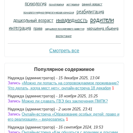
психология
ранний возраст
психотерапия
арттерапия
реабилитация
психолого-медико-педагогическая комиссия
родители
инвалидность
дошкольный возраст
интеграция
права
нарушения общения
нарушения психоречевого развития
воспитание
Смотреть все
Популярное содержимое
Надежда (администратор)
- 15 декабря 2025, 13:04
Запись
«Можно ли попасть на сопровождаемое проживание?
Что делать, когда мест нет»: онлайн-встреча 18 декабря
1
Надежда (администратор)
- 18 ноября 2025, 15:25
Запись
Можно ли сдавать ГВЭ без заключения ПМПК?
Надежда (администратор)
- 2 июля 2025, 23:41
Запись
Онлайн-встреча «Образование особых детей: право и
его реализация» – видеозапись
1
Надежда (администратор)
- 16 сентября 2024, 19:53
Запись
Онлайн-встреча «Как общаться с врачами и другими