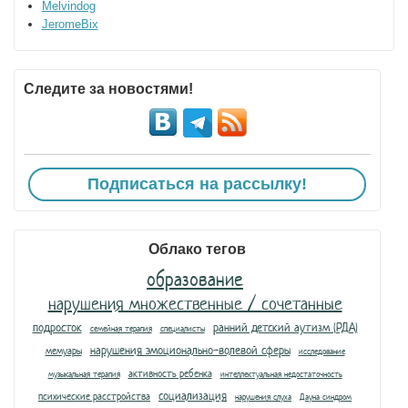
Melvindog
JeromeBix
Следите за новостями!
Подписаться на рассылку!
Облако тегов
образование
нарушения множественные / сочетанные
подросток
ранний детский аутизм (РДА)
семейная терапия
специалисты
нарушения эмоционально-волевой сферы
мемуары
исследование
активность ребенка
музыкальная терапия
интеллектуальная недостаточность
социализация
психические расстройства
нарушения слуха
Дауна синдром