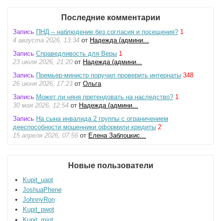
Последние комментарии
Запись
ПНД – наблюдение без согласия и посещения?
1
4 августа 2026, 13:34
от
Надежда (админи...
Запись
Справедливость для Веры
1
23 июля 2026, 21:20
от
Надежда (админи...
Запись
Премьер-министр поручил проверить интернаты
348
26 июня 2026, 17:23
от
Ольга
Запись
Может ли няня претендовать на наследство?
1
30 мая 2026, 12:54
от
Надежда (админи...
Запись
На сына инвалида 2 группы с ограничением
дееспособности мошенники оформили кредиты
2
15 апреля 2026, 07:56
от
Елена Заблоцкис...
Новые пользователи
Kupit_uaot
JoshuaPhene
JohnnyRon
Kupit_pwot
Kupit_mjot