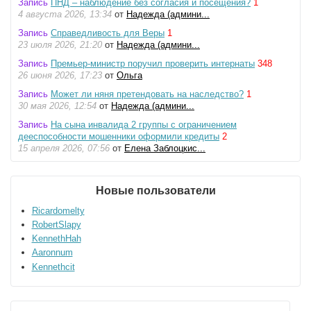
Запись
ПНД – наблюдение без согласия и посещения?
1
4 августа 2026, 13:34
от
Надежда (админи...
Запись
Справедливость для Веры
1
23 июля 2026, 21:20
от
Надежда (админи...
Запись
Премьер-министр поручил проверить интернаты
348
26 июня 2026, 17:23
от
Ольга
Запись
Может ли няня претендовать на наследство?
1
30 мая 2026, 12:54
от
Надежда (админи...
Запись
На сына инвалида 2 группы с ограничением
дееспособности мошенники оформили кредиты
2
15 апреля 2026, 07:56
от
Елена Заблоцкис...
Новые пользователи
Ricardomelty
RobertSlapy
KennethHah
Aaronnum
Kennethcit