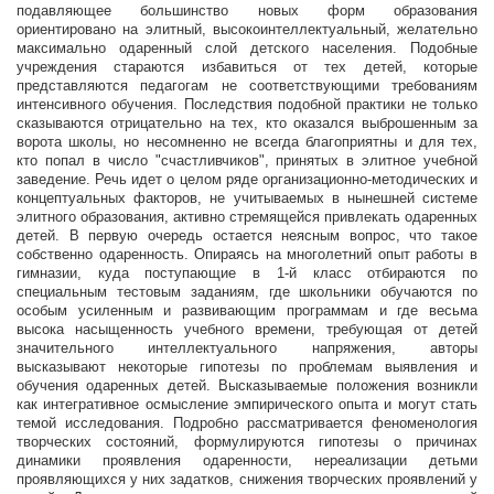
подавляющее большинство новых форм образования
ориентировано на элитный, высокоинтеллектуальный, желательно
максимально одаренный слой детского населения. Подобные
учреждения стараются избавиться от тех детей, которые
представляются педагогам не соответствующими требованиям
интенсивного обучения. Последствия подобной практики не только
сказываются отрицательно на тех, кто оказался выброшенным за
ворота школы, но несомненно не всегда благоприятны и для тех,
кто попал в число "счастливчиков", принятых в элитное учебной
заведение. Речь идет о целом ряде организационно-методических и
концептуальных факторов, не учитываемых в нынешней системе
элитного образования, активно стремящейся привлекать одаренных
детей. В первую очередь остается неясным вопрос, что такое
собственно одаренность. Опираясь на многолетний опыт работы в
гимназии, куда поступающие в 1-й класс отбираются по
специальным тестовым заданиям, где школьники обучаются по
особым усиленным и развивающим программам и где весьма
высока насыщенность учебного времени, требующая от детей
значительного интеллектуального напряжения, авторы
высказывают некоторые гипотезы по проблемам выявления и
обучения одаренных детей. Высказываемые положения возникли
как интегративное осмысление эмпирического опыта и могут стать
темой исследования. Подробно рассматривается феноменология
творческих состояний, формулируются гипотезы о причинах
динамики проявления одаренности, нереализации детьми
проявляющихся у них задатков, снижения творческих проявлений у