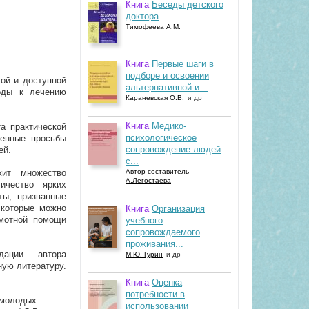
Книга
Беседы детского
доктора
Тимофеева А.М.
Книга
Первые шаги в
подборе и освоении
той и доступной
альтернативной и...
оды к лечению
Караневская О.В.
и др
Книга
Медико-
а практической
психологическое
ленные просьбы
сопровождение людей
ей.
с...
жит множество
Автор-составитель
А.Легостаева
ичество ярких
ты, призванные
 которые можно
Книга
Организация
амотной помощи
учебного
сопровождаемого
проживания...
дации автора
М.Ю. Гурин
и др
ую литературу.
Книга
Оценка
потребности в
 молодых
использовании