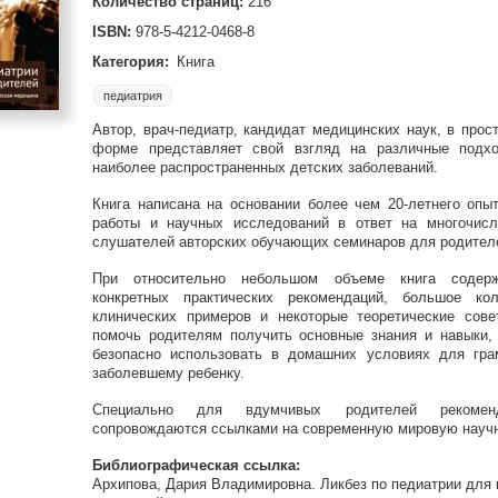
Количество страниц:
216
ISBN:
978-5-4212-0468-8
Категория:
Книга
педиатрия
Автор, врач-педиатр, кандидат медицинских наук, в прос
форме представляет свой взгляд на различные подх
наиболее распространенных детских заболеваний.
Книга написана на основании более чем 20-летнего опыт
работы и научных исследований в ответ на многочис
слушателей авторских обучающих семинаров для родител
При относительно небольшом объеме книга содер
конкретных практических рекомендаций, большое кол
клинических примеров и некоторые теоретические сове
помочь родителям получить основные знания и навыки,
безопасно использовать в домашних условиях для гр
заболевшему ребенку.
Специально для вдумчивых родителей рекомен
сопровождаются ссылками на современную мировую научн
Библиографическая ссылка:
Архипова, Дария Владимировна. Ликбез по педиатрии для