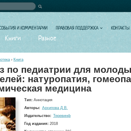
иска
СОБЫТИЯ И КОММЕНТАРИИ
ПРАВОВАЯ ПОДДЕРЖКА
КОНТАКТЫ
Книги
Разное
отека
›
Книга
з по педиатрии для молод
елей: натуропатия, гомеопа
мическая медицина
Тип:
Аннотация
Авторы:
Архипова Д.В.
Издательство:
Теревинф
Год издания:
2018