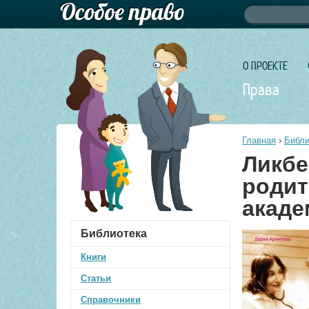
Форма по
Поиск
О ПРОЕКТЕ
Права
Главная
›
Библи
Ликбе
родит
акаде
Библиотека
Книги
Статьи
Справочники