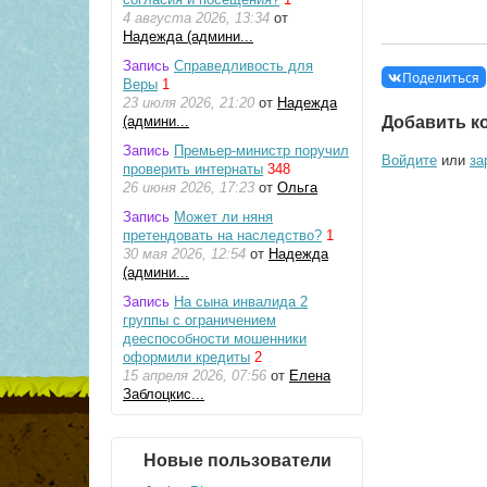
4 августа 2026, 13:34
от
Надежда (админи...
Запись
Справедливость для
Поделиться
Веры
1
23 июля 2026, 21:20
от
Надежда
Добавить к
(админи...
Запись
Премьер-министр поручил
Войдите
или
за
проверить интернаты
348
26 июня 2026, 17:23
от
Ольга
Запись
Может ли няня
претендовать на наследство?
1
30 мая 2026, 12:54
от
Надежда
(админи...
Запись
На сына инвалида 2
группы с ограничением
дееспособности мошенники
оформили кредиты
2
15 апреля 2026, 07:56
от
Елена
Заблоцкис...
Новые пользователи