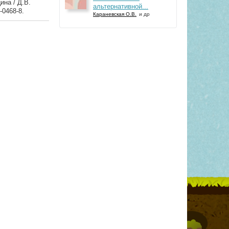
ина / Д.В.
альтернативной...
-0468-8.
Караневская О.В.
и др