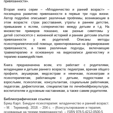
привязанности».
Вторая книга серии – «Младенчество и ранний возраст» –
посвящена развитию привязанности в первые три года жизни.
Автор подробно описывает различные проблемы, возникающие в
этом возрасте: страх расставания, утраты в раннем детстве,
привыкание к яслям, соперничество между детьми и т.д. На
множестве примеров показано, как разные симптомы у
детеи
соотносятся с жизненнои
историеи
и ранним детским опытом
привязанности у их родителеи
. Описаны методы
психотерапевтической помощи, ориентированные на формирование
привязанности, а также различные подходы, включающие
травматерапию и основанную на видеозаписи диагностику и
терапию взаимодействия.
Книга предназначена всем, кто работает с родителями,
младенцами и детьми раннего возраста: педиатрам, врачам общего
профиля, акушеркам, медсест­рам и нянечкам, психиатрам и
психотерапевтам, работающим с детьми, подростками и
взрослыми, психологам, консультантам, социальным работникам,
педагогам, дефектологам, специалистам по лечебнои
физкультуре,
воспитателям и духовным наставникам, а также самим родителям.
Библиографическая ссылка:
Бриш Карл. Биндунг-психотерапия: младенчество и ранний возраст.
– М. : Теревинф, 2018. – 204 с. – (Консультирование и терапия,
основанные на теории привязанности). – ISBN 978-5-4212-0500-5