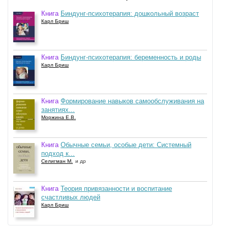
Книга
Биндунг-психотерапия: дошкольный возраст
Карл Бриш
Книга
Биндунг-психотерапия: беременность и роды
Карл Бриш
Книга
Формирование навыков самообслуживания на
занятиях...
Моржина Е.В.
Книга
Обычные семьи, особые дети: Системный
подход к...
Селигман М.
и др
Книга
Теория привязанности и воспитание
счастливых людей
Карл Бриш