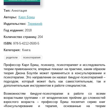
Тип:
Аннотация
Авторы:
Карл Бриш
Издательство:
Теревинф
Год издания:
2018
Количество страниц:
204
ISBN:
978-5-4212-0500-5
Категория:
Книга
родители
психотерапия
Профессор Карл Бриш, психиатр, психотерапевт и исследователь
теории привязанности, впервые показал на практике, каким образом
теория Джона Боулби может применяться в консультировании и
психотерапии. Это направление он назвал биндунг-психотерапией –
подходом, который может быть как самостоятельным, так и
дополнительным инструментом в работе специалистов.
Возможностям биндунг-психотерапии в работе со всеми
возрастными группами – от младенческих проблем до сложностей
взрослого возраста – профессор Бриш посвятил серию книг
«Консультирование и терапия, осно­ванные на теории