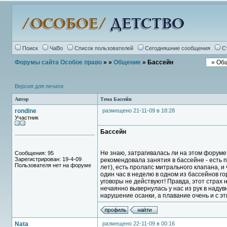
Поиск
ЧаВо
Список пользователей
Сегодняшние сообщения
С
Форумы сайта Особое право
»
»
Общение
» Бассейн
Версия для печати
Автор
Тема Бассейн
rondine
размещено 21-11-09 в 18:28
Участник
Бассейн
Не знаю, затрагивалась ли на этом форуме 
Сообщения: 95
Зарегистрирован: 19-4-09
рекомендовала занятия в бассейне - есть пр
Пользователя нет на форуме
лет), есть пролапс митрального клапана, и
один час в неделю в одном из бассейнов гор
уговоры не действуют! Правда, этот страх 
нечаянно вывернулась у нас из рук в надувн
нарушение осанки, а плавание очень и с э
Nata
размещено 22-11-09 в 00:16