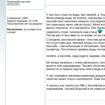
Почётный участник
У нас был страх не воды, как таковой, а "
Женя никогда воды не боялся, сам всегда за
Сообщения: 1884
Зарегистрирован: 11-4-09
бассейн был наполнен немного, последняя 
Пользователя нет на форуме
(по пересказу, меня там не было). Женя исп
врачу, спросила, что нам делать. Она сказа
Настроение:
за тучами есть
закрепить страх. написала нам отвод
солнце!
Потом как-то был вместе со всеми, но не в в
Съездила, рассказала врачу - она нам дала
Но отсутствие дна, близкой опоры его пугал
бассейн - там небольшие и неглубокие, пр
полметра. Постепенно уровень воды потом 
rondine, а бассейн, куда ходите, видимо, 
Ей лучше начинать с очень маленького, нег
жилете или нарукавниках. Так мне объяснял
близости от берега ощутила себя в воде в 
У нас знакомого мальчика-инвалида дедушк
занятии начал тонуть нахлебался. Тоже боя
А нынче у нас группа на ЛФК с бассейном 
нарукавники, так мой Водолей и не заметил