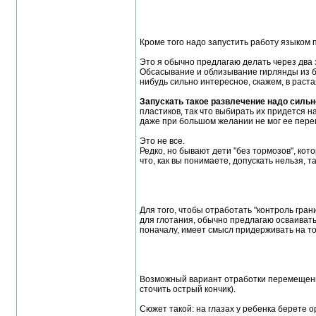
Кроме того надо запустить работу языком 
Это я обычно предлагаю делать через два 
Обсасывание и облизывание гирлянды из бо
нибудь сильно интересное, скажем, в рас
Запускать такое развлечение надо сильн
пластиков, так что выбирать их придется н
даже при большом желании не мог ее перег
Это не все.
Редко, но бывают дети "без тормозов", кото
что, как вы понимаете, допускать нельзя, т
Для того, чтобы отработать "контроль гра
для глотания, обычно предлагаю осваивать 
поначалу, имеет смысл придерживать на то
Возможный вариант отработки перемещения 
сточить острый кончик).
Сюжет такой: на глазах у ребенка берете ор