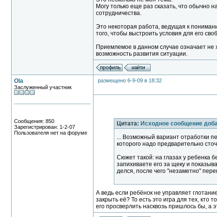
Могу только еще раз сказать, что обычно 
сотрудничества.
Это некоторая работа, ведущая к понимани
того, чтобы выстроить условия для его сво
Приемлемое в данном случае означает не хо
возможность развития ситуации.
Ola
размещено 6-9-09 в 18:32
Заслуженный участник
Сообщения: 850
Цитата:
Исходное сообщение доб
Зарегистрирован: 1-2-07
Пользователя нет на форуме
... Возможный вариант отработки пе
которого надо предварительно сточ
Сюжет такой: на глазах у ребенка бе
запихиваете его за щеку и показыва
делся, после чего "незаметно" перепи
А ведь если ребёнок не управляет глотанием
закрыть её? То есть это игра для тех, кто 
его просверлить насквозь пришлось бы, а эт