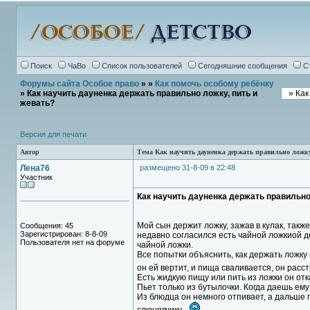
Поиск
ЧаВо
Список пользователей
Сегодняшние сообщения
С
Форумы сайта Особое право
»
»
Как помочь особому ребёнку
» Как научить дауненка держать правильно ложку, пить и
жевать?
Версия для печати
Автор
Тема Как научить дауненка держать правильно ложку
Лена76
размещено 31-8-09 в 22:48
Участник
Как научить дауненка держать правильно
Мой сын держит ложку, зажав в кулак, такж
Сообщения: 45
Зарегистрирован: 8-8-09
недавно согласился есть чайной ложкиой до
Пользователя нет на форуме
чайной ложки.
Все попытки объяснить, как держать ложку 
он ей вертит, и пища сваливается, он расст
Есть жидкую пищу или пить из ложки он от
Пьет только из бутылочки. Когда даешь ему 
Из блюдца он немного отпивает, а дальше п