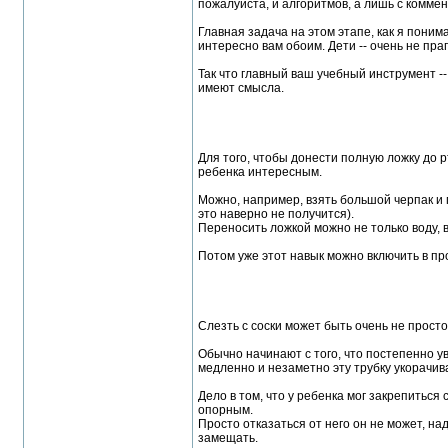
пожалуйста, и алгоритмов, а лишь с комме
Главная задача на этом этапе, как я поним
интересно вам обоим. Дети -- очень не пра
Так что главный ваш учебный инструмент -
имеют смысла.
Для того, чтобы донести полную ложку до р
ребенка интересным.
Можно, например, взять большой черпак и 
это наверно не получится).
Переносить ложкой можно не только воду, в
Потом уже этот навык можно включить в пр
Слезть с соски может быть очень не просто
Обычно начинают с того, что постепенно ув
медленно и незаметно эту трубку укорачив
Дело в том, что у ребенка мог закрепитьс
опорным.
Просто отказаться от него он не может, на
замещать.