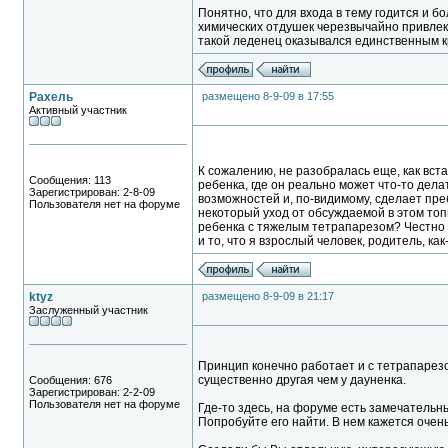
Понятно, что для входа в тему годится и б
химических отдушек черезвычайно привлека
такой леденец оказывался единственным к
Рахель
размещено 8-9-09 в 17:55
Активный участник
К сожалению, не разобралась еще, как вст
Сообщения: 113
ребенка, где он реально может что-то дела
Зарегистрирован: 2-8-09
возможностей и, по-видимому, сделает пре
Пользователя нет на форуме
некоторый уход от обсуждаемой в этом топ
ребенка с тяжелым тетрапарезом? Честно 
и то, что я взрослый человек, родитель, как
ktyz
размещено 8-9-09 в 21:17
Заслуженный участник
Принцип конечно работает и с тетрапарез
существенно другая чем у дауненка.
Сообщения: 676
Зарегистрирован: 2-2-09
Пользователя нет на форуме
Где-то здесь, на форуме есть замечательн
Попробуйте его найти. В нем кажется очень