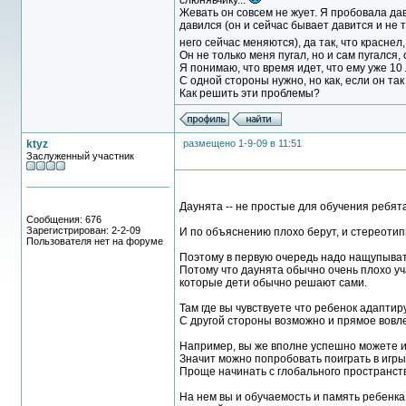
слюнявчику...
Жевать он совсем не жует. Я пробовала дав
давился (он и сейчас бывает давится и не 
него сейчас меняются), да так, что краснел,
Он не только меня пугал, но и сам пугался,
Я понимаю, что время идет, что ему уже 10 л
С одной стороны нужно, но как, если он так
Как решить эти проблемы?
ktyz
размещено 1-9-09 в 11:51
Заслуженный участник
Даунята -- не простые для обучения ребята
Сообщения: 676
Зарегистрирован: 2-2-09
И по объяснению плохо берут, и стереотип
Пользователя нет на форуме
Поэтому в первую очередь надо нащупыват
Потому что даунята обычно очень плохо уча
которые дети обычно решают сами.
Там где вы чувствуете что ребенок адаптир
С другой стороны возможно и прямое вовл
Например, вы же вполне успешно можете и
Значит можно попробовать поиграть в игры 
Проще начинать с глобального пространст
На нем вы и обучаемость и память ребенка