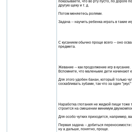
показываете, что во рту пусто, по дороге п
другую щеку и т. д.
Потом меняетесь ролями.
Задача -- научить ребенка играть в такие и
С кусанием обычно проще всего -- оно осва
предмета.
Жевание -- как продолжение игр в кусание.
Вспомните, что маленькие дети начинают к
Для этого удобен банан, который только ч
соскабливать зубами, так что за один "укус"
Наработка глотания не жидкой пищи тоже т
строится на смешении минимум двухкомпо
Для особо чутких приходится, например, ва
Первая задача -- добиться переносимости
ну а дальше, понятно, проще.