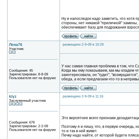
Ну и напоследок надо заметить, что хотя п
стороны, нет никакой "приличной" замены, 
обеспечивают базу для подражания взрослы
Лена76
размещено 2-9-09 в 10:29
Участник
У нас самая главная проблема в том, что Са
Когда мы ему показываем, как мы кладем что
Сообщения: 45
Зарегистрирован: 8-8-09
заинтересовала, он "гудит", "возмущается"
Пользователя нет на форуме
обеда, а если предлагаем что-то в непривы
ktyz
размещено 2-9-09 в 11:16
Заслуженный участник
Это вероятнее всего признаки дезадаптаци
Сообщения: 676
Зарегистрирован: 2-2-09
Поэтому я и пишу, что, в первую очередь, 
Пользователя нет на форуме
то и так в ней живет.
Печку надо найти, от которой будете пляса