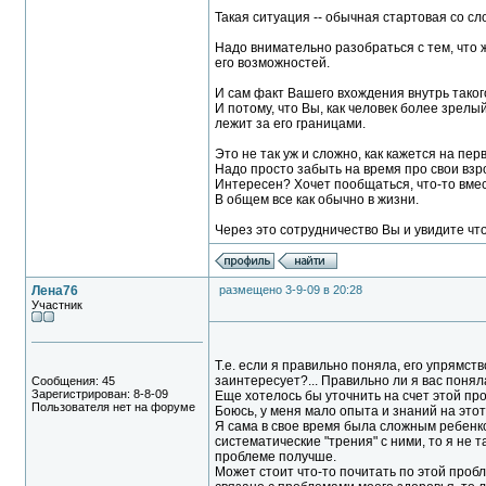
Такая ситуация -- обычная стартовая со с
Надо внимательно разобраться с тем, что 
его возможностей.
И сам факт Вашего вхождения внутрь таког
И потому, что Вы, как человек более зрелы
лежит за его границами.
Это не так уж и сложно, как кажется на пер
Надо просто забыть на время про свои взр
Интересен? Хочет пообщаться, что-то вмест
В общем все как обычно в жизни.
Через это сотрудничество Вы и увидите чт
Лена76
размещено 3-9-09 в 20:28
Участник
Т.е. если я правильно поняла, его упрямств
заинтересует?... Правильно ли я вас понял
Сообщения: 45
Зарегистрирован: 8-8-09
Еще хотелось бы уточнить на счет этой пр
Пользователя нет на форуме
Боюсь, у меня мало опыта и знаний на этот
Я сама в свое время была сложным ребенко
систематические "трения" с ними, то я не 
проблеме получше.
Может стоит что-то почитать по этой проблем