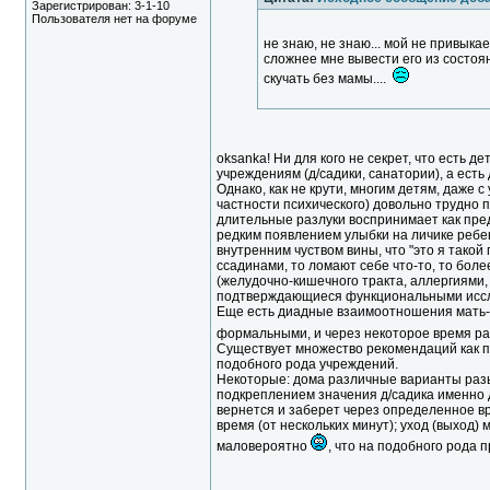
Зарегистрирован: 3-1-10
Пользователя нет на форуме
не знаю, не знаю... мой не привыка
сложнее мне вывести его из состоя
скучать без мамы....
oksanka! Ни для кого не секрет, что есть 
учреждениям (д/садики, санатории), а есть 
Однако, как не крути, многим детям, даже 
частности психического) довольно трудно п
длительные разлуки воспринимает как преда
редким появлением улыбки на личике ребе
внутренним чуством вины, что "это я такой 
ссадинами, то ломают себе что-то, то бо
(желудочно-кишечного тракта, аллергиями,
подтверждающиеся функциональными исс
Еще есть диадные взаимоотношения мать-д
формальными, и через некоторое время ра
Существует множество рекомендаций как п
подобного рода учреждений.
Некоторые: дома различные варианты раз
подкреплением значения д/садика именно д
вернется и заберет через определенное вре
время (от нескольких минут); уход (выход)
маловероятно
, что на подобного рода п