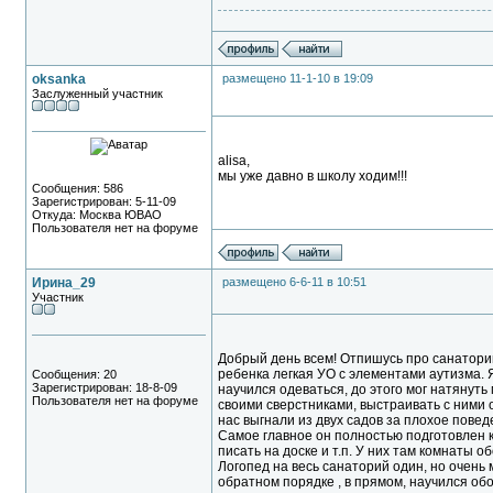
oksanka
размещено 11-1-10 в 19:09
Заслуженный участник
alisa,
мы уже давно в школу ходим!!!
Сообщения: 586
Зарегистрирован: 5-11-09
Откуда: Москва ЮВАО
Пользователя нет на форуме
Ирина_29
размещено 6-6-11 в 10:51
Участник
Добрый день всем! Отпишусь про санаторий
ребенка легкая УО с элементами аутизма. Я
Сообщения: 20
Зарегистрирован: 18-8-09
научился одеваться, до этого мог натянуть 
Пользователя нет на форуме
своими сверстниками, выстраивать с ними 
нас выгнали из двух садов за плохое повед
Самое главное он полностью подготовлен к 
писать на доске и т.п. У них там комнаты о
Логопед на весь санаторий один, но очень
обратном порядке , в прямом, научился об