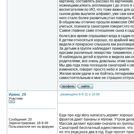
картинку, составлять рассказ по картинкам
ножницами,клеить аппликации ( до этого я 
воспитателям по ИО, что тоже важно для шк
сыном дома выучили алфавит, уже сам начи
него стало более развитым,стал говорить
В-общем мы отлично прошли комиссию ОМПК
учиться, психиатр санатория говорит,что п
Самое главное само отношение сына к садик
болел,все время спрашивал когда в садик п
К детям относяться хорошо, по крайней ме
видели.я прекрасно слышала как разговарив
За детьми в группе наблюдает прикреплен
курсами различные лекарства- пикамилон, к
Я наблюдала детей в группе и видела как 
родителями, все очень довольны этим сана
Мы два года пока посещали санаторий к с
изменился, говорит просто небо и земля.
Желаю всем удачи и не бойтесь пятидневки!
самостоятельным и мне не страшно отпуска
Ирина_29
размещено 6-6-11 в 10:59
Участник
Еще про еду могу написать,кормят хорошо 
фруктов дают бананы и яблоки. Утром дела
Сообщения: 20
Зарегистрирован: 18-8-09
Массаж делают курсами-сначала из группы
Пользователя нет на форуме
Санаторий бесплатный,единственное, что т
но это редк,раза два в год. Еще просят пр