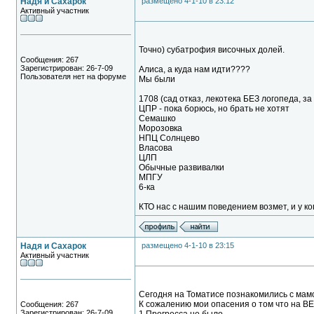
Надя и Сахарок
размещено 4-1-10 в 23:12
Активный участник
Точно) субатрофия височных долей.
Сообщения: 267
Зарегистрирован: 26-7-09
Алиса, а куда нам идти????
Пользователя нет на форуме
Мы были
1708 (сад отказ, лекотека БЕЗ логопеда, за
ЦПР - пока борюсь, но брать не хотят
Семашко
Морозовка
НПЦ Солнцево
Власова
ЦЛП
Обычные развивалки
МПГУ
6-ка
КТО нас с нашим поведением возмет, и у ког
Надя и Сахарок
размещено 4-1-10 в 23:15
Активный участник
Сегодня на Томатисе познакомились с мамо
К сожалению мои опасения о том что на ВЕ
Сообщения: 267
Зарегистрирован: 26-7-09