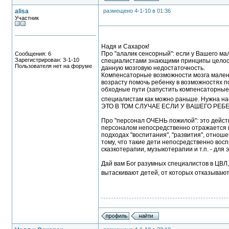
alisa
размещено 4-1-10 в 01:36
Участник
Надя и Сахарок!
Про "алалик сенсорный": если у Вашего 
Сообщения: 6
Зарегистрирован: 3-1-10
специалистами знающими принципы целост
Пользователя нет на форуме
данную мозговую недостаточность.
Компенсаторные возможности мозга малень
возрасту помочь ребенку в возможностях п
обходные пути (запустить компенсаторные 
специалистам как можно раньше. Нужна нас
ЭТО В ТОМ СЛУЧАЕ ЕСЛИ У ВАШЕГО РЕБ
Про "персонал ОЧЕНЬ пожилой": это действи
персоналом непосредственно отражается н
подходах "воспитания", "развития", отноше
тому, что такие дети непосредственно вос
сказкотерапии, музыкотерапии и т.п. - для
Дай вам Бог разумных специалистов в ЦВЛ, 
вытаскивают детей, от которых отказывают