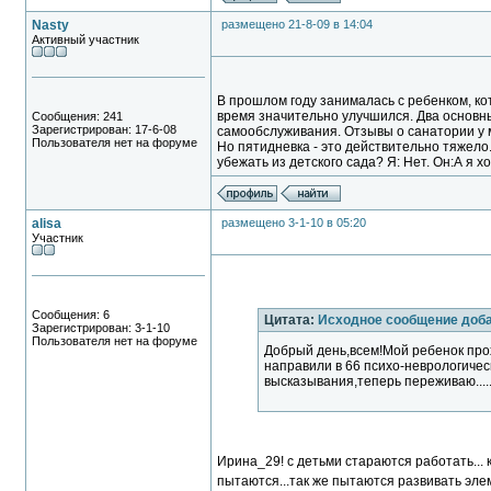
Nasty
размещено 21-8-09 в 14:04
Активный участник
В прошлом году занималась с ребенком, кот
время значительно улучшился. Два основны
Сообщения: 241
Зарегистрирован: 17-6-08
самообслуживания. Отзывы о санатории у
Пользователя нет на форуме
Но пятидневка - это действительно тяжело
убежать из детского сада? Я: Нет. Он:А я хо
alisa
размещено 3-1-10 в 05:20
Участник
Сообщения: 6
Цитата:
Исходное сообщение доб
Зарегистрирован: 3-1-10
Пользователя нет на форуме
Добрый день,всем!Мой ребенок прох
направили в 66 психо-неврологичес
высказывания,теперь переживаю....
Ирина_29! с детьми стараются работать... 
пытаются...так же пытаются развивать эле