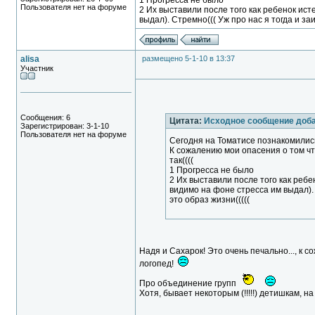
1 Прогресса не было
Пользователя нет на форуме
2 Их выставили после того как ребенок ис
выдал). Стремно((( Уж про нас я тогда и заи
alisa
размещено 5-1-10 в 13:37
Участник
Сообщения: 6
Цитата:
Исходное сообщение доб
Зарегистрирован: 3-1-10
Пользователя нет на форуме
Сегодня на Томатисе познакомились
К сожалению мои опасения о том ч
так((((
1 Прогресса не было
2 Их выставили после того как реб
видимо на фоне стресса им выдал). С
это образ жизни(((((
Надя и Сахарок! Это очень печально..., к 
логопед!
Про объединение групп
Хотя, бывает некоторым (!!!!!) детишкам, н