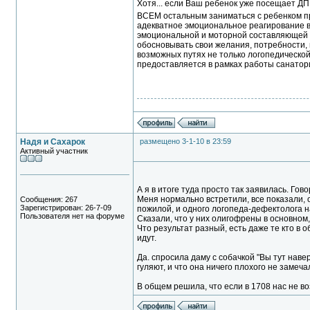
Хотя... если Ваш ребенок уже посещает ДП
ВСЕМ остальным заниматься с ребенком 
адекватное эмоциональное реагирование в 
эмоциональной и моторной составляющей пс
обосновывать свои желания, потребности,
возможных путях не только логопедической
предоставляется в рамках работы санатория)
Надя и Сахарок
размещено 3-1-10 в 23:59
Активный участник
А я в итоге туда просто так заявилась. Гов
Меня нормально встретили, все показали, 
Сообщения: 267
Зарегистрирован: 26-7-09
пожилой, и одного логопеда-дефектолога 
Пользователя нет на форуме
Сказали, что у них олигофрены в основном,
Что результат разный, есть даже те кто в 
идут.
Да. спросила даму с собачкой "Вы тут навер
гуляют, и что она ничего плохого не замеча
В общем решила, что если в 1708 нас не воз