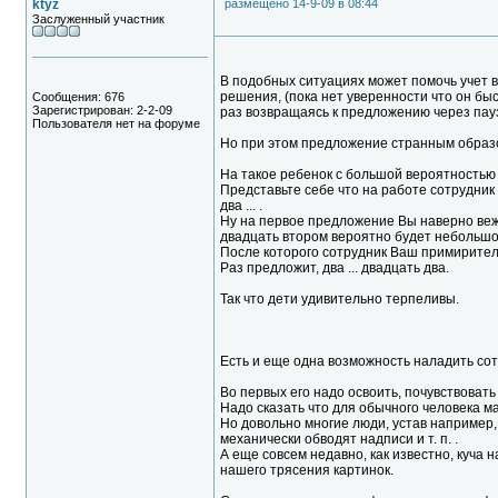
ktyz
размещено 14-9-09 в 08:44
Заслуженный участник
В подобных ситуациях может помочь учет 
решения, (пока нет уверенности что он быс
Сообщения: 676
Зарегистрирован: 2-2-09
раз возвращаясь к предложению через пау
Пользователя нет на форуме
Но при этом предложение странным образ
На такое ребенок с большой вероятностью 
Представьте себе что на работе сотрудник в
два ... .
Ну на первое предложение Вы наверно вежл
двадцать втором вероятно будет небольшо
После которого сотрудник Ваш примирител
Раз предложит, два ... двадцать два.
Так что дети удивительно терпеливы.
Есть и еще одна возможность наладить сот
Во первых его надо освоить, почувствовать 
Надо сказать что для обычного человека 
Но довольно многие люди, устав например,
механически обводят надписи и т. п. .
А еще совсем недавно, как известно, куча н
нашего трясения картинок.