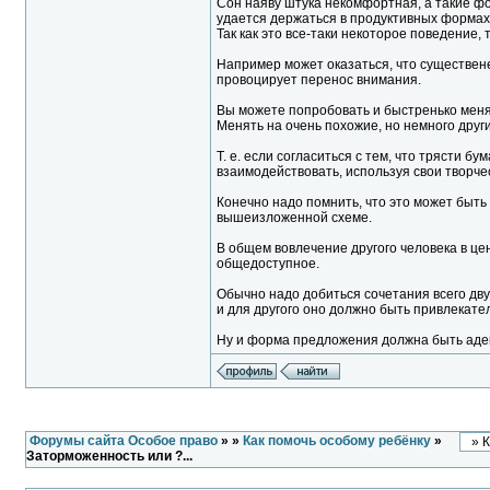
Сон наяву штука некомфортная, а такие ф
удается держаться в продуктивных формах
Так как это все-таки некоторое поведение,
Например может оказаться, что существене
провоцирует перенос внимания.
Вы можете попробовать и быстренько менять
Менять на очень похожие, но немного други
Т. е. если согласиться с тем, что трясти 
взаимодействовать, используя свои творче
Конечно надо помнить, что это может быть 
вышеизложенной схеме.
В общем вовлечение другого человека в ценн
общедоступное.
Обычно надо добиться сочетания всего дву
и для другого оно должно быть привлекате
Ну и форма предложения должна быть аде
Форумы сайта Особое право
»
»
Как помочь особому ребёнку
»
Заторможенность или ?...