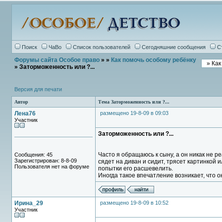
Поиск
ЧаВо
Список пользователей
Сегодняшние сообщения
С
Форумы сайта Особое право
»
»
Как помочь особому ребёнку
» Заторможенность или ?...
Версия для печати
Автор
Тема Заторможенность или ?...
Лена76
размещено 19-8-09 в 09:03
Участник
Заторможенность или ?...
Часто я обращаюсь к сыну, а он никак не ре
Сообщения: 45
Зарегистрирован: 8-8-09
сядет на диван и сидит, трясет картинкой и
Пользователя нет на форуме
попытки его расшевелить.
Иногда такое впечатление возникает, что он
Ирина_29
размещено 19-8-09 в 10:52
Участник