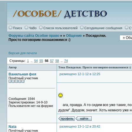
Поиск
ЧаВо
Список пользователей
Сегодняшние сообщения
С
Форумы сайта Особое право
»
»
Общение
» Посиделки.
Просто поговорим-познакомимся :)
Версия для печати
Страницы:
1
..
54
55
56
57
58
..
74
Автор
Тема Посиделки. Просто поговорим-познакомимся :)
Ванильная фея
размещено 12-1-12 в 12:25
Почётный участник
Сообщения: 1544
Зарегистрирован: 14-9-10
ага, правда. А то сидим все уже такие, п
Пользователя нет на форуме
дудом". Дурдом, значит. Хоть немного уже 
Nata
размещено 13-1-12 в 20:42
Почётный участник