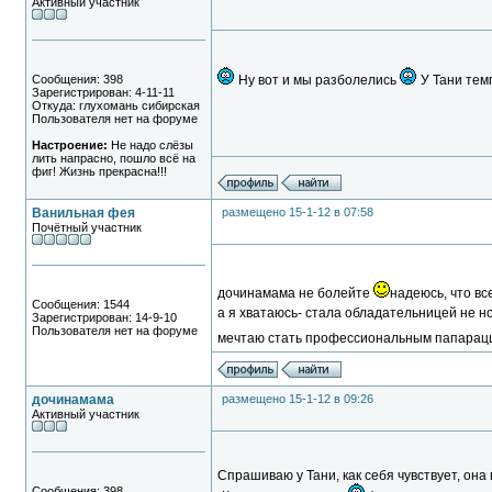
Активный участник
Сообщения: 398
Ну вот и мы разболелись
У Тани тем
Зарегистрирован: 4-11-11
Откуда: глухомань сибирская
Пользователя нет на форуме
Настроение:
Не надо слёзы
лить напрасно, пошло всё на
фиг! Жизнь прекрасна!!!
Ванильная фея
размещено 15-1-12 в 07:58
Почётный участник
дочинамама не болейте
надеюсь, что вс
Сообщения: 1544
а я хватаюсь- стала обладательницей не но
Зарегистрирован: 14-9-10
Пользователя нет на форуме
мечтаю стать профессиональным папарац
дочинамама
размещено 15-1-12 в 09:26
Активный участник
Спрашиваю у Тани, как себя чувствует, она 
Сообщения: 398