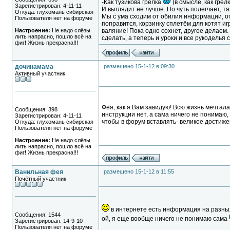
-Как тузикова грелка
(в смысле, как грел
Зарегистрирован: 4-11-11
И выглядит не лучше. Но чуть полегчает, т
Откуда: глухомань сибирская
Мы с ума сходим от обилия информации, от
Пользователя нет на форуме
поправится, корзинку сплетём для котят иг
Настроение:
Не надо слёзы
валяние! Пока одно сохнет, другое делаем.
лить напрасно, пошло всё на
сделать, а теперь и уроки и все рукоделья
фиг! Жизнь прекрасна!!!
дочинамама
размещено 15-1-12 в 09:30
Активный участник
Фея, как я Вам завидую! Всю жизнь мечтал
Сообщения: 398
инструкции нет, а сама ничего не понимаю,
Зарегистрирован: 4-11-11
чтобы в форум вставлять- великое достиже
Откуда: глухомань сибирская
Пользователя нет на форуме
Настроение:
Не надо слёзы
лить напрасно, пошло всё на
фиг! Жизнь прекрасна!!!
Ванильная фея
размещено 15-1-12 в 11:55
Почётный участник
в интернете есть информация на разных
Сообщения: 1544
ой, я еще вообще ничего не понимаю сама
Зарегистрирован: 14-9-10
Пользователя нет на форуме