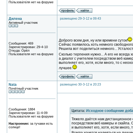
Пользователя нет на форуме
Дилена
размещено 29-3-12 в 09:43
Активный участник
Доброго всем дня, ну или времени суток!
Сообщения: 469
Сейчас появилось хоть немного свободного 
Зарегистрирован: 29-4-10
Решила вот поделиться немного... Усталост
Откуда: Орёл
Пользователя нет на форуме
Сколько терпения нужно... А его не всегда х
а диалог с учителем посредством веб каме
выполняет его, хотя, если много, то с неох
лучшее.
Nata
размещено 30-3-12 в 20:23
Почётный участник
Сообщения: 1884
Цитата:
Исходное сообщение доб
Зарегистрирован: 11-4-09
Пользователя нет на форуме
Тяжело даётся нам дистанционное о
посредством веб камеры и скайпа. 
Настроение:
за тучами есть
солнце!
и выполняет его, хотя, если много, 
Всегда хочется надеяться на лучше