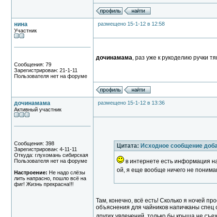
нина
размещено 15-1-12 в 12:58
Участник
дочинамама
, раз уже к рукоделию ручки т
Сообщения: 79
Зарегистрирован: 21-1-11
Пользователя нет на форуме
дочинамама
размещено 15-1-12 в 13:36
Активный участник
Сообщения: 398
Цитата:
Исходное сообщение доб
Зарегистрирован: 4-11-11
Откуда: глухомань сибирская
Пользователя нет на форуме
в интернете есть информация на
ой, я еще вообще ничего не поним
Настроение:
Не надо слёзы
лить напрасно, пошло всё на
фиг! Жизнь прекрасна!!!
Там, конечно, всё есть! Сколько я ночей п
объяснения для чайников напичканы спец с
других увлечений, только бы крыша не съех