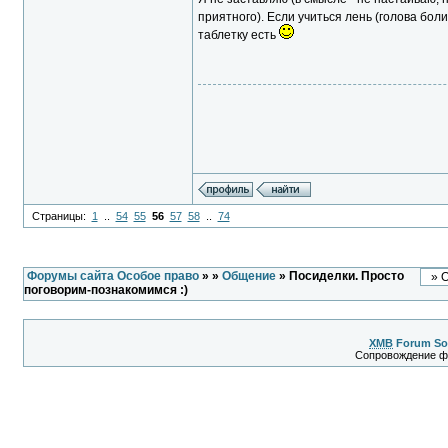
приятного). Если учиться лень (голова боли
таблетку есть
Страницы:
1
..
54
55
56
57
58
..
74
Форумы сайта Особое право
»
»
Общение
» Посиделки. Просто
поговорим-познакомимся :)
XMB
Forum So
Сопровождение 