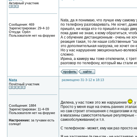
Активный участник
Nata, да я понимаю, что лучше ему самому 
по телефону разговаривать. Не хочет, даже
Сообщения: 469
Зарегистрирован: 29-4-10
пришёл, ни когда кто-то пришёл и надо две
Откуда: Орёл
пока даже не знаю, к кому обратиться, что
Пользователя нет на форуме
А с обучение дистанционным - очень не хоч
реакция такая, то ли наши собственные "за
это дополнительная нагрузка, не хочет он е
Но у нас нарушение эмоционально-волевой 
сложно.
Ирина, а камеру мы тоже отключили, с трет
разговор по телефону, который мы стали 
Nata
размещено 31-3-12 в 18:13
Почётный участник
Дилена, у нас тоже это же нарушение
, 
Сообщения: 1884
Просто у меня еще на очень ранних этапах 
Зарегистрирован: 11-4-09
но сам строит отношения с педагогами и пр
Пользователя нет на форуме
в магазины самостоятельные регулярные - 
самообслуживании) и т.п.
Настроение:
за тучами есть
солнце!
С телефоном - может, ему как раз просто н
Я не заставляю (в смысле - не настаиваю, 