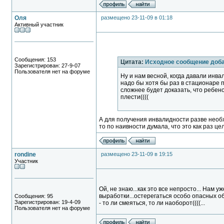
Оля
размещено 23-11-09 в 01:18
Активный участник
Сообщения: 153
Цитата:
Исходное сообщение доб
Зарегистрирован: 27-9-07
Пользователя нет на форуме
Ну и нам весной, когда давали инва
надо бы хотя бы раз в стационаре п
сложнее будет доказать, что ребен
плести((((
А для получения инвалидности разве необх
то по наивности думала, что это как раз це
rondine
размещено 23-11-09 в 19:15
Участник
Ой, не знаю...как это все непросто... Нам
выработки...остерегаться особо опасных об
Сообщения: 95
Зарегистрирован: 19-4-09
- то ли смеяться, то ли наоборот((((...
Пользователя нет на форуме