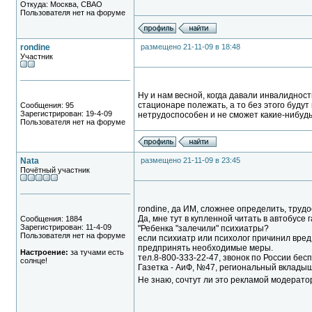
Откуда: Москва, СВАО
Пользователя нет на форуме
rondine
размещено 21-11-09 в 18:48
Участник
Ну и нам весной, когда давали инвалидность
стационаре полежать, а то без этого будут
Сообщения: 95
Зарегистрирован: 19-4-09
нетрудоспособен и не сможет какие-нибудь 
Пользователя нет на форуме
Nata
размещено 21-11-09 в 23:45
Почётный участник
rondine, да ИМ, сложнее определить, труд
Да, мне тут в купленной читать в автобусе
Сообщения: 1884
Зарегистрирован: 11-4-09
"Ребенка "залечили" психиатры?
Пользователя нет на форуме
если психиатр или психолог причинил вред
предпринять необходимые меры.
Настроение:
за тучами есть
тел.8-800-333-22-47, звонок по России бес
солнце!
Газетка - АиФ, №47, региональный вкладыш
Не знаю, сочтут ли это рекламой модерато