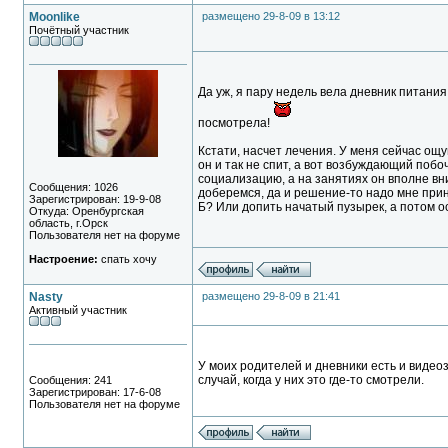
Moonlike
размещено 29-8-09 в 13:12
Почётный участник
Да уж, я пару недель вела дневник питания
посмотрела!
Кстати, насчет лечения. У меня сейчас ощу
он и так не спит, а вот возбуждающий побо
социализацию, а на занятиях он вполне вн
Сообщения: 1026
доберемся, да и решение-то надо мне прин
Зарегистрирован: 19-9-08
Б? Или допить начатый пузырек, а потом ос
Откуда: Оренбургская
область, г.Орск
Пользователя нет на форуме
Настроение:
спать хочу
Nasty
размещено 29-8-09 в 21:41
Активный участник
У моих родителей и дневники есть и видеоз
случай, когда у них это где-то смотрели.
Сообщения: 241
Зарегистрирован: 17-6-08
Пользователя нет на форуме