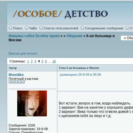
Поиск
ЧаВо
Список пользователей
Сегодняшние сообщения
С
Форумы сайта Особое право
»
»
Общение
» 6-ая больница в
Москве
Версия для печати
Страницы:
1
2
3
4
5
6
..
16
Автор
Тема 6-ая больница в Москве
Moonlike
размещено 29-8-09 в 05:06
Почётный участник
Вот кстати, вопрос в том, когда наблюдать.
1 вариант: Вик на занятии у хорошего дефек
2 вариант: Вика только что отвели домой с
с щипанием себя за лицо и т.д.
Сообщения: 1026
Зарегистрирован: 19-9-08
Откуда: Оренбургская