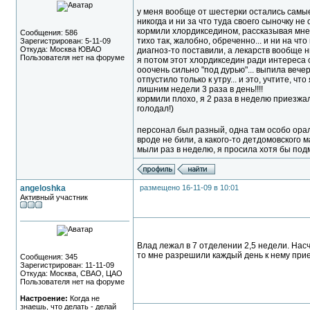
у меня вообще от шестерки остались самы
никогда и ни за что туда своего сыночку не о
кормили хлордикседином, рассказывая мне, ч
Сообщения: 586
тихо так, жалобно, обреченно... и ни на чт
Зарегистрирован: 5-11-09
Откуда: Москва ЮВАО
диагноз-то поставили, а лекарств вообще н
Пользователя нет на форуме
я потом этот хлордикседин ради интереса с
ооочень сильно "под дурью"... выпила вечер
отпустило только к утру... и это, учтите, чт
лишним недели 3 раза в день!!!!
кормили плохо, я 2 раза в неделю приезжала
голодал!)
персонал был разный, одна там особо ора
вроде не били, а какого-то детдомовского м
мыли раз в неделю, я просила хотя бы подм
angeloshka
размещено 16-11-09 в 10:01
Активный участник
Влад лежал в 7 отделении 2,5 недели. Нас
то мне разрешили каждый день к нему прие
Сообщения: 345
Зарегистрирован: 11-11-09
Откуда: Москва, СВАО, ЦАО
Пользователя нет на форуме
Настроение:
Когда не
знаешь, что делать - делай