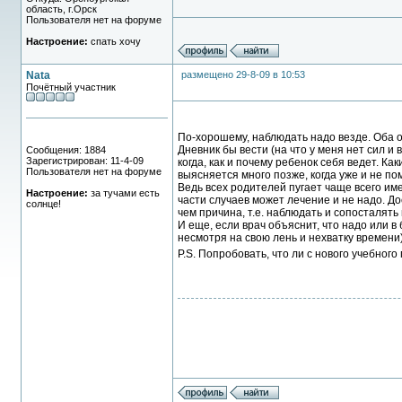
область, г.Орск
Пользователя нет на форуме
Настроение:
спать хочу
Nata
размещено 29-8-09 в 10:53
Почётный участник
По-хорошему, наблюдать надо везде. Оба 
Дневник бы вести (на что у меня нет сил и 
Сообщения: 1884
Зарегистрирован: 11-4-09
когда, как и почему ребенок себя ведет. Ка
Пользователя нет на форуме
выясняется много позже, когда уже и не п
Ведь всех родителей пугает чаще всего име
Настроение:
за тучами есть
части случаев может лечение и не надо. Д
солнце!
чем причина, т.е. наблюдать и сопосталять
И еще, если врач объяснит, что надо или в
несмотря на свою лень и нехватку времени)
P.S. Попробовать, что ли с нового учебного