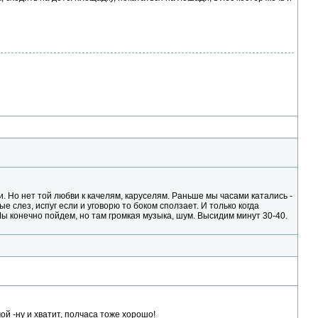
. Но нет той любви к качелям, каруселям. Раньше мы часами катались -
е слез, испуг если и уговорю то боком сползает. И только когда
 Мы конечно пойдем, но там громкая музыка, шум. Высидим минут 30-40.
ой -ну и хватит, полчаса тоже хорошо!