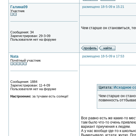
Галина09
размещено 18-5-09 в 15:21
Участник
Чем старше он становиться, те
Сообщения: 34
Зарегистрирован: 29-3-09
Пользователя нет на форуме
Nata
размещено 18-5-09 в 17:53
Почётный участник
Сообщения: 1884
Зарегистрирован: 11-4-09
Цитата:
Исходное с
Пользователя нет на форуме
Чем старше он станов
Настроение:
за тучами есть солнце!
повинность оттбывае
Все равно есть же какие-то ме
там было что-то очень привлека
вариант приучения к людям.
А у нас вообще где-то к школьн
Выматывало, кстати, жутко. Пот