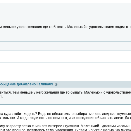
м меньше у него желания где то бывать. Маленький с удовольствием ходил в п
ообщение добавлено Галина09
иться, тем меньше у него желания где то бывать. Маленький с удовольствием 
т.
ста куда любит ходить? Ведь не обязательно выбирать очень людные, шумные.
тельное. И когда люди есть, но немного, и их поведение объяснить легче. Да 
ому возрасту резко снизился интерес к гулянию. Маленький - долгими часами 
ом это прошло, появились дела, увлечения. Гуляем, но уже с целью (на лыжах,