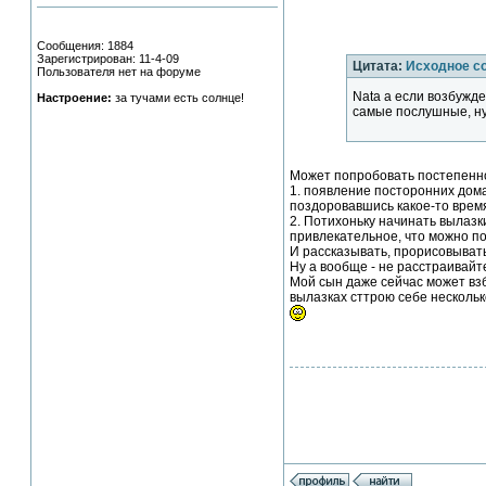
Сообщения: 1884
Зарегистрирован: 11-4-09
Цитата:
Исходное с
Пользователя нет на форуме
Nata а если возбужд
Настроение:
за тучами есть солнце!
самые послушные, ну
Может попробовать постепенно
1. появление посторонних дом
поздоровавшись какое-то время
2. Потихоньку начинать вылазк
привлекательное, что можно по
И рассказывать, прорисовывать,
Ну а вообще - не расстраивайт
Мой сын даже сейчас может взб
вылазках сттрою себе несколько