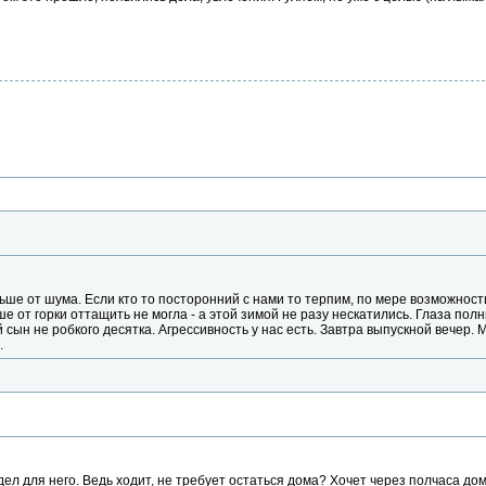
ьше от шума. Если кто то посторонний с нами то терпим, по мере возможности
е от горки оттащить не могла - а этой зимой не разу нескатились. Глаза полны
 сын не робкого десятка. Агрессивность у нас есть. Завтра выпускной вечер.
.
ел для него. Ведь ходит, не требует остаться дома? Хочет через полчаса дом