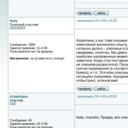
Nata
размещено 29-4-09 в 15:05
Почётный участник
Агриппина, у нас тоже похожие
накопления жизненного опыта, 
Сообщения: 1884
Зарегистрирован: 11-4-09
согласен делать - хлюпанье в 
Пользователя нет на форуме
ожидаемы, понятны. Мы давно п
наиболее напряженные моменты 
Настроение:
за тучами есть солнце!
заметили. Когда стал постарше
не слишком раскрутился). Проа
снятие напряжения (и соответст
бумага), и т.п. Эти игры описа
ситуациях (например, праздник
побыстрее). успехов вам!
Агриппина
размещено 30-4-09 в 20:52
Участник
Nata, спасибо. Правда, все оч
Сообщения: 45
Зарегистрирован: 22-2-08
Пользователя нет на форуме