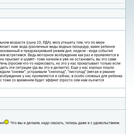
ном возрасте (сыну 10, РДА). могу утешить тем, что по мере
огает нам: вода (различные виды водных процедур, какие ребенок
ганизованный и предсказуемыей режим дня, недели - когда события
кем встретимся. Ведь моторное возбуждение как раз и проявляется в
но прыгают и шумят- тоже начнем и уже не остановить, вы это сами
ечь (просим что-то нарисовать, но это у нас прокатывает только если
адить эти ситуации (да вы это и делаете). Еще у нас хорошо пошло
идали "снежки", устраивали "снегопад", "листопад" (мятая и рвания
е возбуждение у нас проявляется и сейчас, в особо сложных для ребенка
ас тоже со временем будет эффект (просто сем нам хъочется
тия
. Что мы и делаем, надо сказать, теперь даже и с удовольствием.