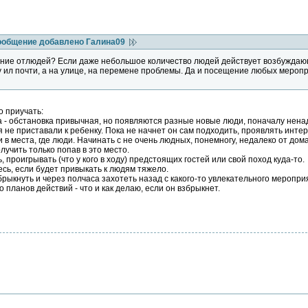
ообщение добавлено Галина09
ение отлюдей? Если даже небольшое количество людей действует возбуждаю
 ил почти, а на улице, на перемене проблемы. Да и посещение любых мероп
 приучать:
а - обстановка привычная, но появляются разные новые люди, поначалу нен
 не приставали к ребенку. Пока не начнет он сам подходить, проявлять интер
и в места, где люди. Начинать с не очень людных, понемногу, недалеко от до
лучить только попав в это место.
 проигрывать (что у кого в ходу) предстоящих гостей или свой поход куда-то.
есь, если будет привыкать к людям тяжело.
рыкнуть и через полчаса захотеть назад с какого-то увлекательного мероприя
 планов действий - что и как делаю, если он взбрыкнет.