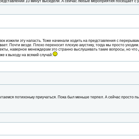
редставлении 10 минут высидели. А сейчас любые мероприятия посещает с 
ок изжили эту напасть. Тоже начинали ходить на представления с перерывами
ает. Почти везде. Плохо переносит плохую акустику, тогда мы просто уходи
фекты, наверное менеждерам это странно выслушивать такие вопросы, но что д
иже к выходу на всякий случай.
таемся потихоньку приучаться. Пока был меньше терпел. А сейчас просто пы