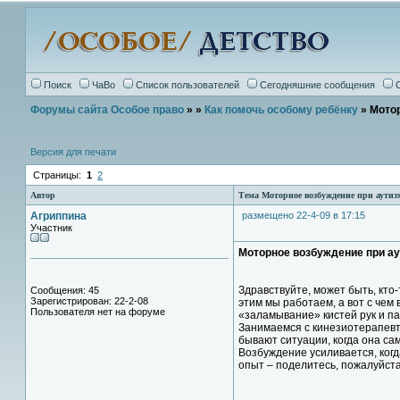
Поиск
ЧаВо
Список пользователей
Сегодняшние сообщения
Форумы сайта Особое право
»
»
Как помочь особому ребёнку
» Мото
Версия для печати
Страницы:
1
2
Автор
Тема Моторное возбуждение при аутиз
Агриппина
размещено 22-4-09 в 17:15
Участник
Моторное возбуждение при а
Здравствуйте, может быть, кто-
Сообщения: 45
Зарегистрирован: 22-2-08
этим мы работаем, а вот с чем
Пользователя нет на форуме
«заламывание» кистей рук и па
Занимаемся с кинезиотерапевто
бывают ситуации, когда она са
Возбуждение усиливается, когда
опыт – поделитесь, пожалуйста