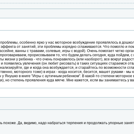
 проблемы, особенно ярко у нас моторное возбуждение проявлялось в дошколь
эффекта от занятий, эти проблемы изрядно сглаживаются. Что помогло и пом
бассейне, ванны с травами, солевые, игры с водой). Очень помогает четко ор
роговариваем, прорисовываем то, что будем делать сегодня, куда пойдем, с 
жизни у ребенка - что очень понравилось (или наоборот), все вокруг радост
 и появились увлечения (он любит рисовать) в таких ситуациях стараемся отвл
нализируйте, где и когда она возбуждается, и старайтесь по возможности сгл
венно, моторного тоже) в играх - когда носится, бесится, машет руками - мы к
ны у Янушко в книге "Игры с аутичным ребенком". В какой-то степени моторно
и), но степень проявления куда мягче. Мне кажется, если вы занимаетесь у в
ень похоже. Да, видимо, надо набраться терпения и продолжать упорные заня