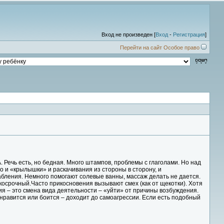
Вход не произведен [
Вход
-
Регистрация
]
Перейти на сайт Особое право
А. Речь есть, но бедная. Много штампов, проблемы с глаголами. Но над
о и «крылышки» и раскачивания из стороны в сторону, и
абления. Немного помогают солевые ванны, массаж делать не дается.
ткосрочный.Часто прикосновения вызывают смех (как от щекотки). Хотя
ия – это смена вида деятельности – «уйти» от причины возбуждения.
е нравится или боится – доходит до самоагрессии. Если есть подобный