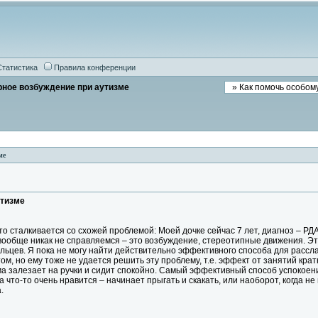
Статистика
Правила конференции
рное возбуждение при аутизме
ме
утизме
то сталкивается со схожей проблемой: Моей дочке сейчас 7 лет, диагноз – РД
 вообще никак не справляемся – это возбуждение, стереотипные движения. Эт
льцев. Я пока не могу найти действительно эффективного способа для рассл
м, но ему тоже не удается решить эту проблему, т.е. эффект от занятий кра
ма залезает на ручки и сидит спокойно. Самый эффективный способ успокоен
 что-то очень нравится – начинает прыгать и скакать, или наоборот, когда н
.