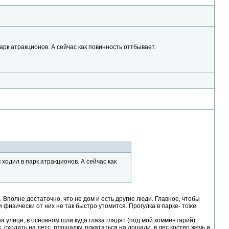
арк атракционов. А сейчас как повинность оттбывает.
ходил в парк атракционов. А сейчас как
 Вполне достаточно, что не дом и есть другие люди. Главное, чтобы
и физически от них не так быстро утомится. Прогулка в парке- тоже
на улице, в основном шли куда глаза глядят (под мой комментарий).
 сходить на детс. площадку, покататься на лошади, в лес костер жечь и