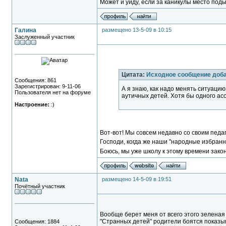
Может и уйду, если за каникулы место под
Галина
размещено 13-5-09 в 10:15
Заслуженный участник
Цитата:
Исходное сообщение доб
Сообщения: 861
Зарегистрирован: 9-11-06
А я знаю, как надо менять ситуац
Пользователя нет на форуме
аутичных детей. Хотя бы одного ас
Настроение:
:)
Вот-вот! Мы совсем недавно со своим педаг
Господи, когда же наши "народные избранн
Боюсь, мы уже школу к этому времени закон
Nata
размещено 14-5-09 в 19:51
Почётный участник
Вообще берет меня от всего этого зеленая 
"Странных детей" родители боятся показыв
Сообщения: 1884