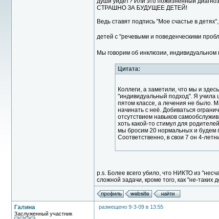
души уйдет? Или это пожизненный диагно
СТРАШНО ЗА БУДУЩЕЕ ДЕТЕЙ!
Ведь ставят подпись "Мое счастье в детях"
детей с "речевыми и поведенческими пробл
Мы говорим об инклюзии, индивидуальном
Цитата:
Коллеги, а заметили, что мы и зде
"индивидуальный подход". Я учила 
пятом классе, а лечения не было. М
начинать с неё. Добиваться ограни
отсутствием навыков самообслужива
хоть какой-то стимул для родителей 
мы бросим 20 нормальных и будем п
Соответственно, в свои 7 он 4-летн
p.s. Более всего убило, что НИКТО из "не
сложной задачи, кроме того, как "не-таких 
Галина
размещено 9-3-09 в 13:55
Заслуженный участник