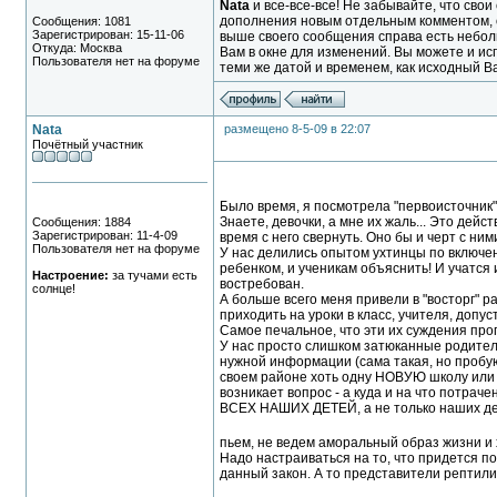
Nata
и все-все-все! Не забывайте, что св
дополнения новым отдельным комментом, о
Сообщения: 1081
Зарегистрирован: 15-11-06
выше своего сообщения справа есть небо
Откуда: Москва
Вам в окне для изменений. Вы можете и испр
Пользователя нет на форуме
теми же датой и временем, как исходный В
Nata
размещено 8-5-09 в 22:07
Почётный участник
Было время, я посмотрела "первоисточник".
Знаете, девочки, а мне их жаль... Это дей
Сообщения: 1884
Зарегистрирован: 11-4-09
время с него свернуть. Оно бы и черт с ним
Пользователя нет на форуме
У нас делились опытом ухтинцы по включен
ребенком, и ученикам объяснить! И учатся и
Настроение:
за тучами есть
востребован.
солнце!
А больше всего меня привели в "восторг" 
приходить на уроки в класс, учителя, допуст
Самое печальное, что эти их суждения про
У нас просто слишком затюканные родители
нужной информации (сама такая, но пробую
своем районе хоть одну НОВУЮ школу или де
возникает вопрос - а куда и на что потрач
ВСЕХ НАШИХ ДЕТЕЙ, а не только наших дети
пьем, не ведем аморальный образ жизни и 
Надо настраиваться на то, что придется пос
данный закон. А то представители рептилий