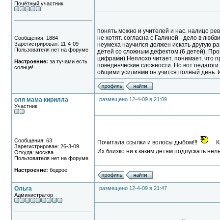
Почётный участник
понять можно и учителей и нас. налицо ре
не хотят. согласна с Галиной - дело в люб
Сообщения: 1884
Зарегистрирован: 11-4-09
неумеха научился должен искать другую рабо
Пользователя нет на форуме
детей со сложным дефектом (6 детей). Прог
цифрами).Неплохо читает, понимает, что п
Настроение:
за тучами есть
поведенческие сложности. Но вот педагоги
солнце!
общими усилиями он учится полный день. И
оля мама кирилла
размещено 12-4-09 в 21:09
Участник
Сообщения: 63
Почитала ссылки и волосы дыбом!!!
К
Зарегистрирован: 26-3-09
Их близко ни к каким детям подпускать нель
Откуда: москва
Пользователя нет на форуме
Настроение:
бодрое
Ольга
размещено 12-4-09 в 21:47
Администратор