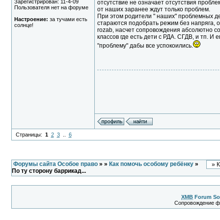
Зарегистрирован: 11-4-09
отсутствие не означает отсутствия проблем)
Пользователя нет на форуме
от наших заранее ждут только проблем.
При этом родители " наших" проблемных де
Настроение:
за тучами есть
стараются подобрать режим без напряга, о
солнце!
rozab, насчет сопровождения абсолютно сог
классов где есть дети с РДА. СГДВ, и тп. И
"проблему" дабы все успокоились.
Страницы:
1
2
3
..
6
Форумы сайта Особое право
»
»
Как помочь особому ребёнку
»
По ту сторону баррикад...
XMB
Forum So
Сопровождение 