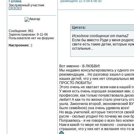
Галина
размещено 11-3-09 в 08:30
Заслуженный участник
Цитата:
Сообщения: 861
Зарегистрирован: 9-11-06
Исходное сообщение от mamaZ
Пользователя нет на форуме
Если бы вместо Руди у меня родился
свете есть такие детки, которые н
Настроение:
:)
остальные...
Вот именно - В ЛЮБВИ!
Мы недавно консультировались у одного оче
рекомендации... Но разговор зашел о школе
наших детей, что у них нет специальных ме
ПРОСТО ЛЮБИТЬ!
Этого очень не хватает всем нам в нашей 
У меня есть очень хорошая знакомая кмн, с
профессии, как только почувствовала диско
любит! А как-то по жизни стало угнетать от
ушла. Закончила второй, экономический ВУ
было семейное) она очень удивила всех!
Но ведь учителей, которые тяготятся свое
русле - сколько угодно! Но почему же они 
Поправлюсь - я не говорю о всех без исклю
Нам в какой-то мере не повезло - сначала 
страшное, что у них нет и желания что-то 