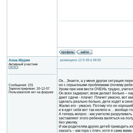
Анна-Мария
размещено 12-5-09 в 08:55
Активный участник
Ох... Знаете, а у меня другая ситуация пер
но с серьезными проблемами (почему ребен
Сообщения: 231
Зарегистрирован: 20-12-07
Уроки при нем вести ОЧЕНЬ трудно, учитель
Пользователя нет на форуме
Он всех задирает, всем делает больно – на
дают сдачи - плачет. Плачет ужасно, вот ка
сделать реально больно, дети ходят в синяк
Жалко его - ужасно. Потому что он хороший
и в едет себя вот так нелепо и… вообще-то
А теперь вопрос - как учителю разруливать
заставляют этого ребенка валяться на полу,
без умолку.
И как родителям других детей приводить их 
сказать – как гора с плеч, хотя я сама мам