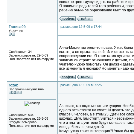
вовсе не греет душу сидеть на работе и пр
Я понимаю родителей того ребенка и, повер
ребенку обычное образование бьет по дру
Галина09
размещено 12-5-09 в 17:44
Участник
Анна-Мария вы вчем -то правы. У нас была 
встать, а он прыгал на ней. Или он же пыт
Сообщения: 34
Зарегистрирован: 29-3-09
сопровождении его. Я тоже мама аутиста, 
Пользователя нет на форуме
зависим он строит отношения с детьми, с 
учителю нужно помогать. Он должен давать 
все изменить я незнаю? Но менять надо на
rozab
размещено 13-5-09 в 09:25
Заслуженный участник
А я знаю, как надо менять ситуацию. Необ
одного ассистента на класс. И делать это
классе 8 человек, а в этом 25. Дети все сл
Сообщения: 534
школах. Шум, гам стоит, учиться невозможн
Зарегистрирован: 26-3-08
Откуда: Кемерово
что и платить учителю будут меньше в тако
Пользователя нет на форуме
иногда больше, чем детей.
Кому нужна такая интеграция?! Ушла бы дав