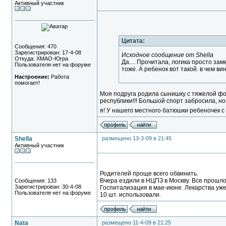
Активный участник
Цитата:
Сообщения: 470
Зарегистрирован: 17-4-08
Исходное сообщение от Shella
Откуда: ХМАО-Югра
Да.... Прочитала, логика просто зам
Пользователя нет на форуме
тоже. А ребенок вот такой. в чем ви
Настроение:
Работа
помогает!
Моя подруга родила сынишку с тяжелой ф
республики!!! Большой спорт забросила, но
я! У нашего местного батюшки ребеночек с Д
Shella
размещено 13-3-09 в 21:45
Активный участник
Родителей проще всего обвинить.
Вчера ездили в НЦПЗ в Москву. Все прошло
Сообщения: 133
Зарегистрирован: 30-4-08
Госпитализация в мае-июне. Лекарства уже 
Пользователя нет на форуме
10 шт. использовали.
Nata
размещено 11-4-09 в 21:25