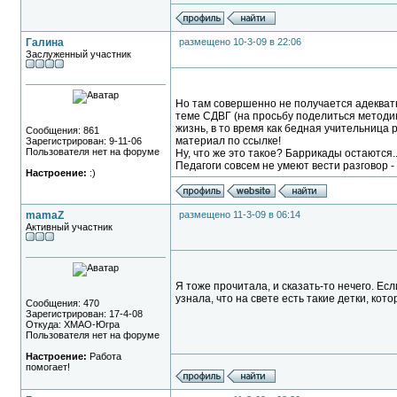
Галина
размещено 10-3-09 в 22:06
Заслуженный участник
Но там совершенно не получается адекват
теме СДВГ (на просьбу поделиться методик
жизнь, в то время как бедная учительница
Сообщения: 861
материал по ссылке!
Зарегистрирован: 9-11-06
Пользователя нет на форуме
Ну, что же это такое? Баррикады остаются..
Педагоги совсем не умеют вести разговор -
Настроение:
:)
mamaZ
размещено 11-3-09 в 06:14
Активный участник
Я тоже прочитала, и сказать-то нечего. Ес
узнала, что на свете есть такие детки, ко
Сообщения: 470
Зарегистрирован: 17-4-08
Откуда: ХМАО-Югра
Пользователя нет на форуме
Настроение:
Работа
помогает!