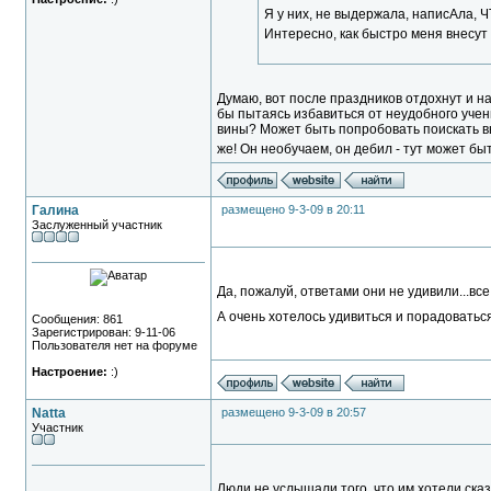
Я у них, не выдержала, написАла, Ч
Интересно, как быстро меня внесут 
Думаю, вот после праздников отдохнут и на
бы пытаясь избавиться от неудобного учени
вины? Может быть попробовать поискать вы
же! Он необучаем, он дебил - тут может быт
Галина
размещено 9-3-09 в 20:11
Заслуженный участник
Да, пожалуй, ответами они не удивили...вс
А очень хотелось удивиться и порадоваться,
Сообщения: 861
Зарегистрирован: 9-11-06
Пользователя нет на форуме
Настроение:
:)
Natta
размещено 9-3-09 в 20:57
Участник
Люди не услышали того, что им хотели сказ