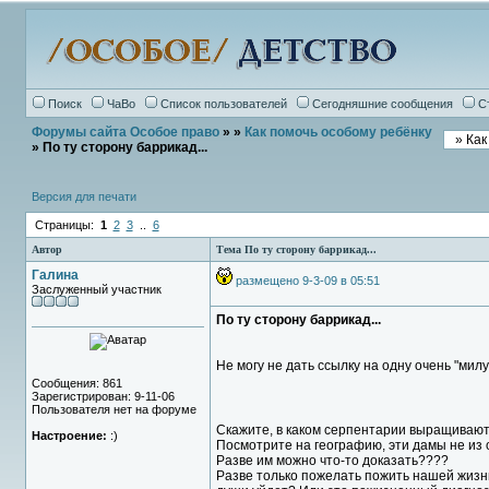
Поиск
ЧаВо
Список пользователей
Сегодняшние сообщения
С
Форумы сайта Особое право
»
»
Как помочь особому ребёнку
» По ту сторону баррикад...
Версия для печати
Страницы:
1
2
3
..
6
Автор
Тема По ту сторону баррикад...
Галина
размещено 9-3-09 в 05:51
Заслуженный участник
По ту сторону баррикад...
Не могу не дать ссылку на одну очень "мил
Сообщения: 861
Зарегистрирован: 9-11-06
Пользователя нет на форуме
Скажите, в каком серпентарии выращивают
Настроение:
:)
Посмотрите на географию, эти дамы не из 
Разве им можно что-то доказать????
Разве только пожелать пожить нашей жизнью.