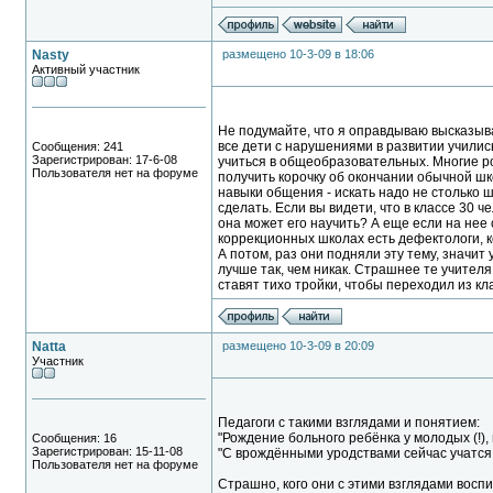
Nasty
размещено 10-3-09 в 18:06
Активный участник
Не подумайте, что я оправдываю высказыва
все дети с нарушениями в развитии училис
Сообщения: 241
Зарегистрирован: 17-6-08
учиться в общеобразовательных. Многие ро
Пользователя нет на форуме
получить корочку об окончании обычной шко
навыки общения - искать надо не столько ш
сделать. Если вы видети, что в классе 30 
она может его научить? А еще если на нее 
коррекционных школах есть дефектологи, к
А потом, раз они подняли эту тему, значит
лучше так, чем никак. Страшнее те учителя
ставят тихо тройки, чтобы переходил из кл
Natta
размещено 10-3-09 в 20:09
Участник
Педагоги с такими взглядами и понятием:
"Рождение больного ребёнка у молодых (!),
Сообщения: 16
Зарегистрирован: 15-11-08
"С врождёнными уродствами сейчас учатся 
Пользователя нет на форуме
Страшно, кого они с этими взглядами воспи