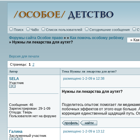
Поиск
ЧаВо
Список пользователей
Сегодняшние сообщения
С
Форумы сайта Особое право
»
»
Как помочь особому ребёнку
» Нужны ли лекарства для аутят?
Версия для печати
Страницы:
1
2
Автор
Тема Нужны ли лекарства для аутят?
SELA
размещено 1-2-09 в 12:38
Участник
Нужны ли лекарства для аутят?
Поделитесь опытом: помогает ли медикамен
Сообщения: 46
Зарегистрирован: 29-1-09
побочных эффектов от этого еще больше. А
Откуда: Тверь
коррекция единственный щадящий путь. О
Пользователя нет на форуме
Галина
размещено 1-2-09 в 13:12
Заслуженный участник