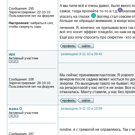
А мы пили всё и очень давно, было много 
Сообщения: 195
самое, тогда пропейте то-то и т.д.
(напоми
Зарегистрирован: 22-10-10
Пользователя нет на форуме
угасать на глазах
(взгляд стал совсем 
больше не обращал внимание, в конце-конц
Настроение:
набраться сил,
чтобы свернуть горы
лечения. Я, конечно, не призываю всех так
всё это носит эффект плацебо, но нам не в
Ещё раз хочу спросить про секретин - кто 
ира
размещено 9-11-10 в 09:42
Активный участник
Мы сейчас принимаем пантогам. Я усвоего
вечером после садика может носться по дом
Сообщения: 108
Зарегистрирован: 28-10-10
энергии. По выходным такого не бывает. Ко
Пользователя нет на форуме
на речь(которой у нас нет) я не знаю. Все
отказалась. Манту ставили, у нас без пробл
мама О
размещено 9-11-10 в 10:09
Активный участник
rondne, я с тревогой не справляюсь. Так с н
Сообщения: 187