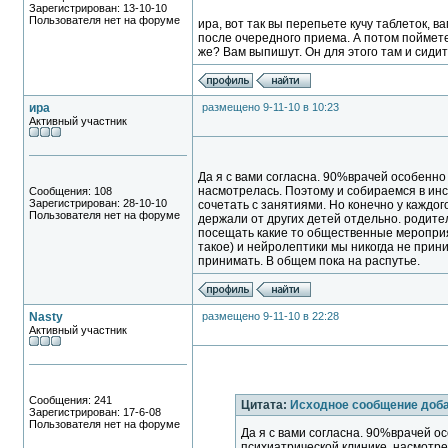
Зарегистрирован: 13-10-10
Пользователя нет на форуме
ира, вот так вы перепьете кучу таблеток, в
после очередного приема. А потом поймете
же? Вам выпишут. Он для этого там и сидит
ира
размещено 9-11-10 в 10:23
Активный участник
Да я с вами согласна. 90%врачей особенно 
насмотрелась. Поэтому и собираемся в инс
Сообщения: 108
Зарегистрирован: 28-10-10
сочетать с занятиями. Но конечно у каждого
Пользователя нет на форуме
держали от других детей отдельно. родите
посещать какие то общественные мероприят
такое) и нейролептики мы никогда не прин
принимать. В общем пока на распутье.
Nasty
размещено 9-11-10 в 22:28
Активный участник
Сообщения: 241
Цитата:
Исходное сообщение доб
Зарегистрирован: 17-6-08
Пользователя нет на форуме
Да я с вами согласна. 90%врачей о
психиатрической клинике, насмотре