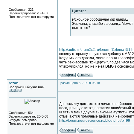
Сообщения: 321
Цитата:
Зарегистрирован: 28-4-07
Пользователя нет на форуме
Исходное сообщение от mamaZ
Эвелина, спасибо за ссылку. Может
пытаться?
http://autism.forum2x2.ru/forum-f11/tema-t51.h
своему отпрыску, но уже как добавку к МВ1
Когда мы его давали, моего парня классиф
четырехчасовые "концерты", по два часа мо
утихомирился, но не из-за DMG в основном, 
rozab
размещено 8-2-09 в 05:18
Заслуженный участник
Даю ссылку для тех, кто лечится нейролепти
посадили в детстве, поставив ошибочный д
И есть у меня другие знакомые аутисты, ко
Сообщения: 534
отмечаются побочные действия нейролепт
Зарегистрирован: 26-3-08
Откуда: Кемерово
http://forum.neuroscience.ru/blog.php?b=99
Пользователя нет на форуме