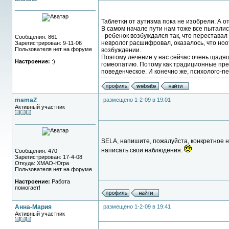
Таблетки от аутизма пока не изобрели. А о
В самом начале пути нам тоже все пыталис
- ребенок возбуждался так, что переставал 
Сообщения: 861
невролог расшифровал, оказалось, что ноот
Зарегистрирован: 9-11-06
Пользователя нет на форуме
возбуждении.
Поэтому лечение у нас сейчас очень щадящ
Настроение:
:)
гомеопатию. Потому как традиционные пре
поведенческое. И конечно же, психолого-пе
mamaZ
размещено 1-2-09 в 19:01
Активный участник
SELA, напишите, пожалуйста, конкретное 
написать свои наблюдения.
Сообщения: 470
Зарегистрирован: 17-4-08
Откуда: ХМАО-Югра
Пользователя нет на форуме
Настроение:
Работа
помогает!
Анна-Мария
размещено 1-2-09 в 19:41
Активный участник