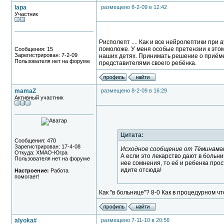
lapa
размещено 8-2-09 в 12:42
Участник
Рисполепт .... Как и все нейролептики при 
помоложе. У меня особые претензии к этому
Сообщения: 15
Зарегистрирован: 7-2-09
наших детях. Принимать решение о приёме
Пользователя нет на форуме
представителями своего ребёнка.
mamaZ
размещено 8-2-09 в 16:29
Активный участник
Цитата:
Сообщения: 470
Зарегистрирован: 17-4-08
Исходное сообщение от Тёминама
Откуда: ХМАО-Югра
А если это лекарство дают в больн
Пользователя нет на форуме
нее сомнения, то её и ребенка про
идите отсюда!
Настроение:
Работа
помогает!
Как "в больнице"? 8-0 Как в процедурном ч
alyoka#
размещено 7-11-10 в 20:56