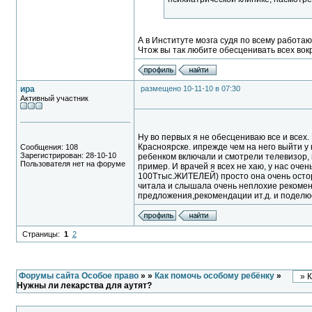
А в Институте мозга судя по всему работаю
Чтож вы так любите обесценивать всех вок
ира
размещено 10-11-10 в 07:30
Активный участник
Ну во первых я не обесцениваю все и всех.
Красноярске. ипрежде чем на него выйти у 
Сообщения: 108
Зарегистрирован: 28-10-10
ребенком включали и смотрели телевизор, 
Пользователя нет на форуме
пример. И врачей я всех не хаю, у нас оче
100Ттыс.ЖИТЕЛЕЙ) просто она очень осторо
читала и слышала очень неплохие рекомен
предложения,рекомендации ит.д. и поделю
Страницы:
1
2
Форумы сайта Особое право
»
»
Как помочь особому ребёнку
»
Нужны ли лекарства для аутят?