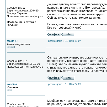
Да, мою девочку тоже только перевозбуждал
назначили нам в институте Бехтерева Акат
Сообщения: 17
Зарегистрирован: 20-9-10
рассторможенность зашкаливала. У нас ест
Откуда: Украина
сказал, что это с нами эксперементируют.
Пользователя нет на форуме
Сейчас ничего не даю, только занятия.
Настроение:
слетела с
Галина, мне тоже советовали и не раз на 
катушек!
Кто-то пробовал? И что?
мама О
размещено 8-11-10 в 10:07
Активный участник
Считается. что аутизм, это органическое 
подростковом возрасте очень часто. Но как
Сообщения: 187
Зарегистрирован: 13-10-10
19 лет). что бы лечить, нужно знать,что ле
Пользователя нет на форуме
считается, что аутизм, это только психотер
нет. И результатов ждем сразу на следующи
rondine
размещено 8-11-10 в 22:23
Участник
Моей дочери назначали пантогам в 4 года (
на работе, но мои родители описывали мне
Сообщения: 95