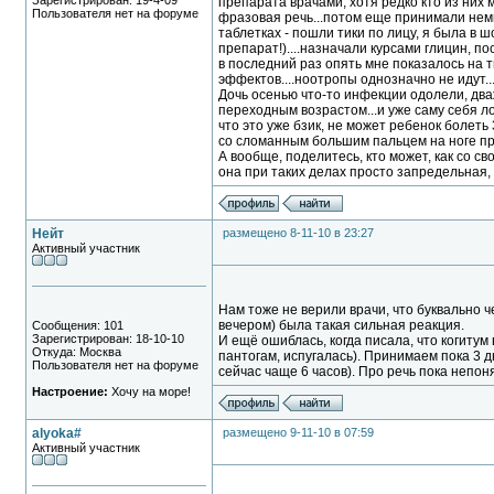
Зарегистрирован: 19-4-09
препарата врачами, хотя редко кто из них 
Пользователя нет на форуме
фразовая речь...потом еще принимали немн
таблетках - пошли тики по лицу, я была в 
препарат!)....назначали курсами глицин, по
в последний раз опять мне показалось на т
эффектов....ноотропы однозначно не идут.
Дочь осенью что-то инфекции одолели, дваж
переходным возрастом...и уже саму себя л
что это уже бзик, не может ребенок болеть 
со сломанным большим пальцем на ноге прох
А вообще, поделитесь, кто может, как со с
она при таких делах просто запредельная, н
Нейт
размещено 8-11-10 в 23:27
Активный участник
Нам тоже не верили врачи, что буквально ч
вечером) была такая сильная реакция.
Сообщения: 101
Зарегистрирован: 18-10-10
И ещё ошиблась, когда писала, что когитум
Откуда: Москва
пантогам, испугалась). Принимаем пока 3 д
Пользователя нет на форуме
сейчас чаще 6 часов). Про речь пока непон
Настроение:
Хочу на море!
alyoka#
размещено 9-11-10 в 07:59
Активный участник