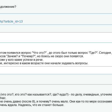
родолжение?
.php?article_id=13
етом появился вопрос "Что это?" , до этого был только вопрос "Где?". Сегод
сов "Зачем? и "Почему?", но боюсь не скоро они появятся.
же у кого какие успехи в речи.
ие, интересно в каком возрасте они начали задавать вопросы.
 (что это?, кто это? как называется?, где? куда?) - по делу, очевидные, уточ
йчас.
 не очень давно (после 8), и почему? очень мало. Они как-то по мере осознам
очень ждала. Надеюсь, что их станет больше.