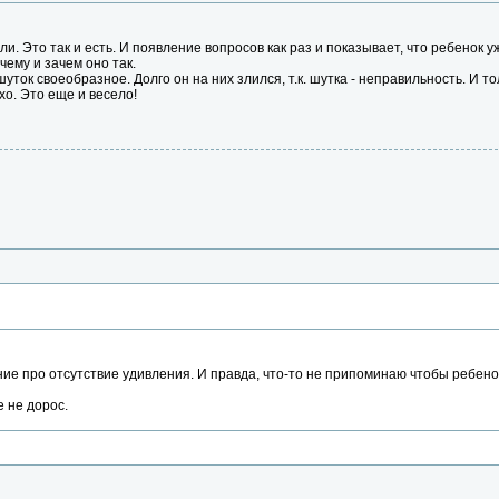
ли. Это так и есть. И появление вопросов как раз и показывает, что ребенок 
чему и зачем оно так.
уток своеобразное. Долго он на них злился, т.к. шутка - неправильность. И тол
хо. Это еще и весело!
ие про отсутствие удивления. И правда, что-то не припоминаю чтобы ребенок
е не дорос.