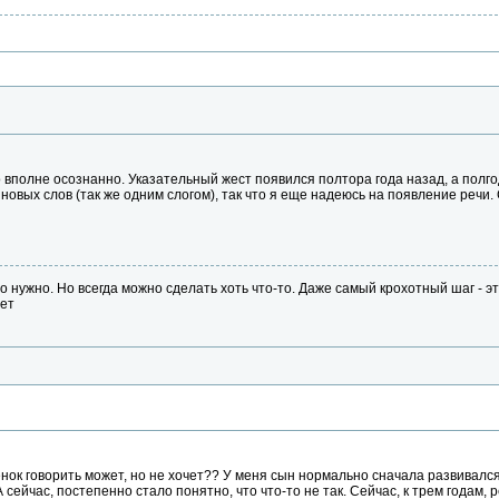
о вполне осознанно. Указательный жест появился полтора года назад, а пол
новых слов (так же одним слогом), так что я еще надеюсь на появление речи.
о нужно. Но всегда можно сделать хоть что-то. Даже самый крохотный шаг - эт
лет
бенок говорить может, но не хочет?? У меня сын нормально сначала развивалс
 сейчас, постепенно стало понятно, что что-то не так. Сейчас, к трем годам, р