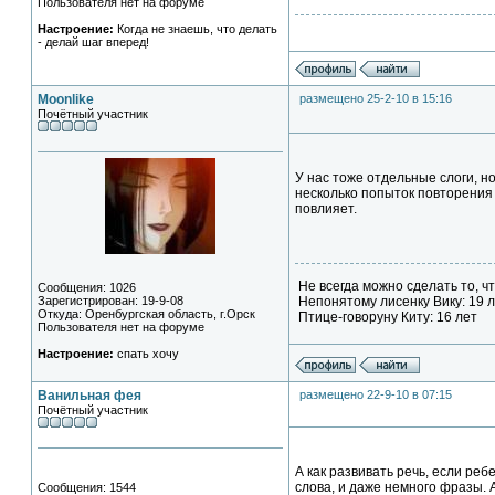
Пользователя нет на форуме
Настроение:
Когда не знаешь, что делать
- делай шаг вперед!
Moonlike
размещено 25-2-10 в 15:16
Почётный участник
У нас тоже отдельные слоги, н
несколько попыток повторения 
повлияет.
Не всегда можно сделать то, чт
Сообщения: 1026
Зарегистрирован: 19-9-08
Непонятому лисенку Вику: 19 
Откуда: Оренбургская область, г.Орск
Птице-говоруну Киту: 16 лет
Пользователя нет на форуме
Настроение:
спать хочу
Ванильная фея
размещено 22-9-10 в 07:15
Почётный участник
А как развивать речь, если ре
слова, и даже немного фразы. А
Сообщения: 1544