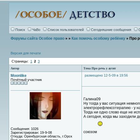
Поиск
ЧаВо
Список пользователей
Сегодняшние сообщения
Форумы сайта Особое право
»
»
Как помочь особому ребёнку
» Про р
Версия для печати
Страницы:
1
2
3
Автор
Тема Про речь у аутят
Moonlike
размещено 12-5-09 в 19:56
Почётный участник
Галина09
Ну тогда у вас ситуация немно
электрорефлексотерапию - у на
Тогда ни одно слово еще не ис
А сегодня, когда мы заходили д
Сообщения: 1026
союзом
Зарегистрирован: 19-9-08
Откуда: Оренбургская область, г.Орск