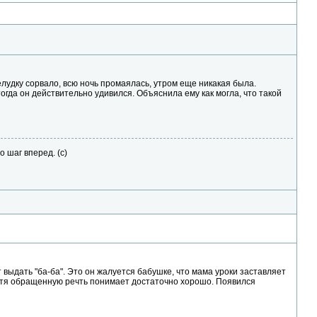
елудку сорвало, всю ночь промаялась, утром еще никакая была.
 тогда он действительно удивился. Объяснила ему как могла, что такой
о шаг вперед. (с)
 выдать "ба-ба". Это он жалуется бабушке, что мама уроки заставляет
 Хотя обращенную речть понимает достаточно хорошо. Появился