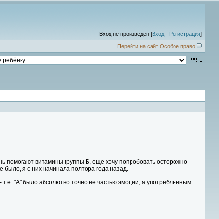
Вход не произведен [
Вход
-
Регистрация
]
Перейти на сайт Особое право
чень помогают витамины группы Б, еще хочу попробовать осторожно
е было, я с них начинала полтора года назад.
 - т.е. "А" было абсолютно точно не частью эмоции, а употребленным