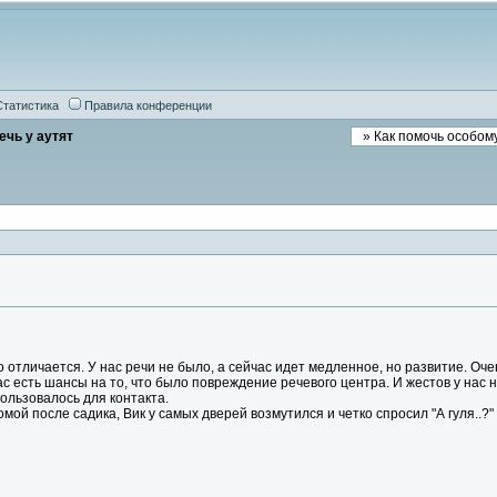
Статистика
Правила конференции
ечь у аутят
го отличается. У нас речи не было, а сейчас идет медленное, но развитие. О
с есть шансы на то, что было повреждение речевого центра. И жестов у нас н
пользовалось для контакта.
омой после садика, Вик у самых дверей возмутился и четко спросил "А гуля..?"