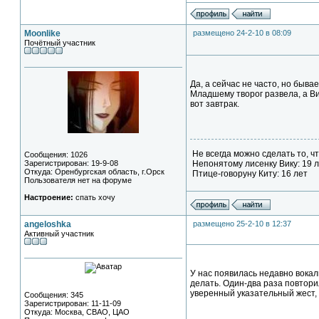
Moonlike
размещено 24-2-10 в 08:09
Почётный участник
Да, а сейчас не часто, но быв
Младшему творог развела, а Вик
вот завтрак.
Не всегда можно сделать то, чт
Сообщения: 1026
Зарегистрирован: 19-9-08
Непонятому лисенку Вику: 19 
Откуда: Оренбургская область, г.Орск
Птице-говоруну Киту: 16 лет
Пользователя нет на форуме
Настроение:
спать хочу
angeloshka
размещено 25-2-10 в 12:37
Активный участник
У нас появилась недавно вокал
делать. Один-два раза повтори
уверенный указательный жест, 
Сообщения: 345
Зарегистрирован: 11-11-09
Откуда: Москва, СВАО, ЦАО