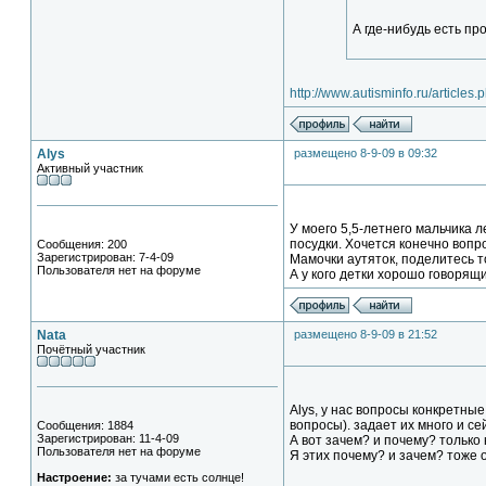
А где-нибудь есть п
http://www.autisminfo.ru/articles
Alys
размещено 8-9-09 в 09:32
Активный участник
У моего 5,5-летнего мальчика л
посудки. Хочется конечно вопро
Сообщения: 200
Зарегистрирован: 7-4-09
Мамочки аутяток, поделитесь то
Пользователя нет на форуме
А у кого детки хорошо говорящ
Nata
размещено 8-9-09 в 21:52
Почётный участник
Alys, у нас вопросы конкретные
вопросы). задает их много и се
Сообщения: 1884
Зарегистрирован: 11-4-09
А вот зачем? и почему? только
Пользователя нет на форуме
Я этих почему? и зачем? тоже 
Настроение:
за тучами есть солнце!