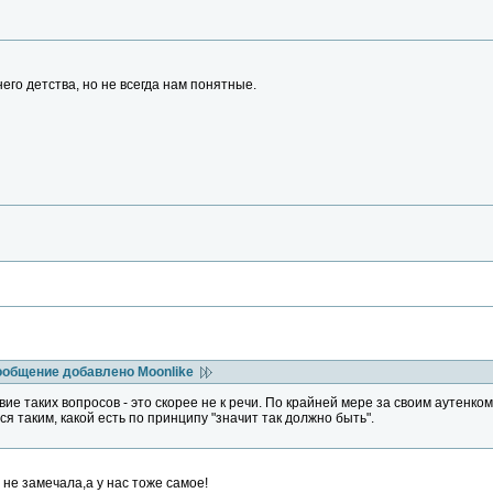
него детства, но не всегда нам понятные.
ообщение добавлено Moonlike
вие таких вопросов - это скорее не к речи. По крайней мере за своим аутенком
ся таким, какой есть по принципу "значит так должно быть".
 не замечала,а у нас тоже самое!