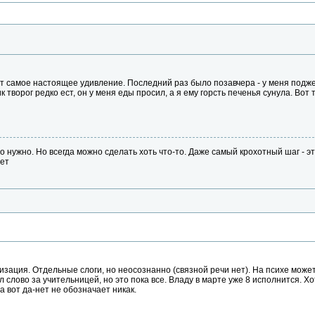
ает самое настоящее удивление. Последний раз было позавчера - у меня подж
 творог редко ест, он у меня еды просил, а я ему горсть печенья сунула. Вот
о нужно. Но всегда можно сделать хоть что-то. Даже самый крохотный шаг - эт
лет
изация. Отдельные слоги, но неосознанно (связной речи нет). На психе может
л слово за учительницей, но это пока все. Владу в марте уже 8 исполнится.
а вот да-нет не обозначает никак.