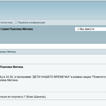
Статистика
Правила конференции
стория Павлика Митина
авлика Митина
 Павлика Митина
у ТВЦ в 16.30, в программе "ДЕТИ НАШЕГО ВРЕМЕЧКА" в рамках акции "Помог
влика Митина.
ельзя их опускать.\" (Коко Шанель)