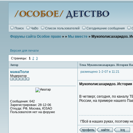
Поиск
ЧаВо
Список пользователей
Сегодняшние сообщения
Форумы сайта Особое право
»
»
Мы вместе
» Мукополисахаридоз. И
Версия для печати
Страницы:
1
2
3
Автор
Тема Мукополисахаридоз. История П
мамаПоли
размещено 1-2-07 в 11:21
Модератор
Мукополисахаридоз. История
В четверг, сегодня, по канал
России, на примере нашего Па
Сообщения: 642
Зарегистрирован: 28-12-06
Откуда: РФ, Москва, ЮЗАО
Пользователя нет на форуме
\"Всё в наших руках, поэтому н