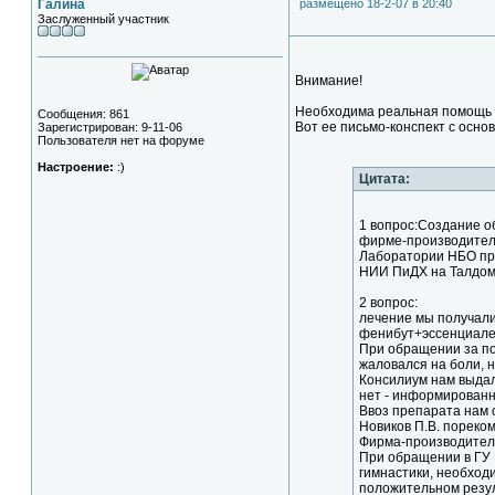
Галина
размещено 18-2-07 в 20:40
Заслуженный участник
Внимание!
Необходима реальная помощь
Сообщения: 861
Вот ее письмо-конспект с осн
Зарегистрирован: 9-11-06
Пользователя нет на форуме
Настроение:
:)
Цитата:
1 вопрос:Создание о
фирме-производител
Лаборатории НБО пр
НИИ ПиДХ на Талдомс
2 вопрос:
лечение мы получали 
фенибут+эссенциале
При обращении за по
жаловался на боли, 
Консилиум нам выдал
нет - информированн
Ввоз препарата нам 
Новиков П.В. пореко
Фирма-производитель
При обращении в ГУ 
гимнастики, необход
положительном резул