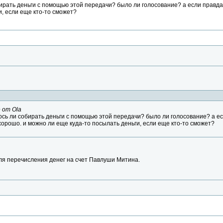
бирать деньги с помощью этой передачи? было ли голосование? а если правда
и, если еще кто-то сможет?
 от Ola
лось ли собирать деньги с помощью этой передачи? было ли голосование? а е
хорошо. и можно ли еще куда-то посылать деньги, если еще кто-то сможет?
ля перечисления денег на счет Павлуши Митина.