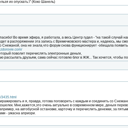
ельзя их опускать.\" (Коко Шанель)
асибо! Во время эфира, я работала, а весь Центр гудел - "на такой случай на
удет в распоряжении эта запись с Времечковского мастера и, надеюсь, мы см
о Снежаной, она не знала,что форум снова функционирует -обещала появить
dzdorovie.com/
оторый поволит перечислять электронные деньги,
ю рассылать друзьям, сама сейчас готовлю блог в ЖЖ... Так хочется, чтобы пол
m/3435.html
иражировать и я, правда, готова поговорить с каждым и соединить со Снежан
кошелек. Мне,кажется,это очень актуально в современном мире, деньги перево
например, на автобусной остановке, карточку и перечислить денежки, за пять
ами - ужасна априори.