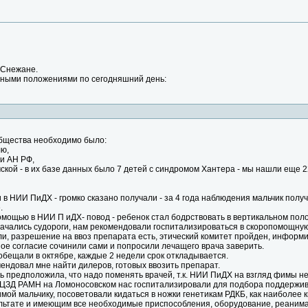
 Снежане.
овными положениями по сегодняшний день:
бщества необходимо было:
ю,
и АН РФ,
кой - в их базе данных было 7 детей с синдромом Хантера - мы нашли еще 2
в НИИ ПиДХ - громко сказано получали - за 4 года наблюдения мальчик получ
.
мощью в НИИ П иДХ- повод - ребенок стал бодрствовать в вертикальном поло
начались судороги, нам рекомендовали госпитализироваться в скоропомощну
и, разрешение на ввоз препарата есть, этический комитет пройден, информи
ое согласие сочинили сами и попросили лечащего врача заверить.
обещали в октябре, каждые 2 недели срок откладывается.
мендовал мне найти дилеров, готовых ввозить препарат.
 предположила, что надо поменять врачей, т.к. НИИ ПиДХ на взгляд фимы не
ЦЗД РАМН на Ломоносовском нас госпитализировали для подбора поддержив
имой мальчику, посоветовали кидаться в ножки генетикам РДКБ, как наиболе
ьтате и имеющим все необходимые приспособления, оборудование, реанима