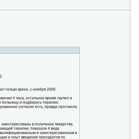
2.
ал только креон, с ноября 2006
жении 4 часа, остальное время скулил и
ю больницу и подбирать терапию.
рованное согласие есть, правда протокола
 заинтересованы в получении лекарства.
ающей терапии, показали 4 вида
е квалифицированным и заинтересованным в
ции и опыт введения препаратов по