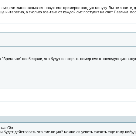
а смс, счетчик показывает новую смс примерно каждую минуту. Вы не знаете, 
ще интересно, а сколько все-таки от каждой смс поступит на счет Павлика. п
 на "Времечке" пообещали, что будут повторять номер смс в последующих выпу
 от Ola
ли будет действовать эта смс-акция? можно ли успеть сказать еще кому-нибуд