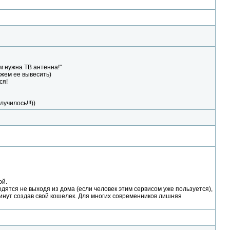
м нужна ТВ антенна!"
ожем ее вывесить)
ся!
училось!!!))
ой.
дятся не выходя из дома (если человек этим сервисом уже пользуется),
минут создав свой кошелек. Для многих современников лишняя