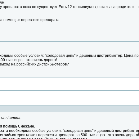
ям.
у препарата пока не существует Есть 12 консилиумов, остальные родители - н
.
на помощь в перевозке препарата
ходимы особые условия: "холодовая цепь" и дешевый дистрибьютер. Цена пр
0 тыс. евро - это очень дорого!
 выход на российских дистрибьютеров?
 от Галина
я помощь Снежане.
рата необходимы особые условия: "холодовая цепь" и дешевый дистрибьюте
истрибьютеров может перевезти препарат за 500 тыс. евро - это очень дорого