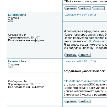
\"Всё в наших руках, поэтому н
Laterinochka
размещено 4-2-07 в 16:18
Участник
Я посмотрела эфир, большое сп
Через некоторое время у нас б
Сообщения: 14
Зарегистрирован: 30-1-07
После просмотра поговорила с
Пользователя нет на форуме
Голосование смс
http://www.fon
Я занялась созданием счета, к
как доделаю - повешу. Предлага
Laterinochka
размещено 6-2-07 в 01:52
Участник
создан-таки yandex кошелек
http://laterinochka.livejournal.co
Сообщения: 14
Зарегистрирован: 30-1-07
это просто в моем ЖЖ, можно т
Пользователя нет на форуме
Важно,что создан-таки yandex 
или же человек может купить, 
банковская бумажка с реквизит