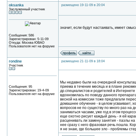
oksanka
размещено 19-11-09 в 20:04
Заслуженный участник
значит, если будут настаивать, имеет смысл
Сообщения: 586
Зарегистрирован: 5-11-09
Откуда: Москва ЮВАО
Пользователя нет на форуме
rondine
размещено 21-11-09 в 18:04
Участник
Мы недавно были на очередной консультации
приема в течение месяца и в плане рекоме
Сообщения: 95
Зарегистрирован: 19-4-09
др.специалистов и родителей в Интернете 
Пользователя нет на форуме
вдохновилась по поводу данного препарата.
весной на комиссии тоже предлагали пере
домашнее обучение - в целом усваивает, хо
вопросов не по существу по много раз на д
заниматься часами, уже год в этом процесс
еще охотно рисует каждый день - я ей кар
расценивать ли замену занятия - пазлы на 
нее сразу с него фразовая речь пошла. Ко
я не знаю, где большее зло - проблемы с