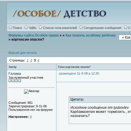
Поиск
ЧаВо
Список пользователей
Сегодняшние сообщения
С
Форумы сайта Особое право
»
»
Как помочь особому ребёнку
» кортексин опасен?
Версия для печати
Страницы:
1
2
3
4
Автор
Тема кортексин опасен?
Галина
размещено 11-9-08 в 12:35
Заслуженный участник
Цитата:
Сообщения: 861
Зарегистрирован: 9-11-06
Исходное сообщение от lyubovlev
Пользователя нет на форуме
Карбамазепин может тормозить , эт
назначать?
Настроение:
:)