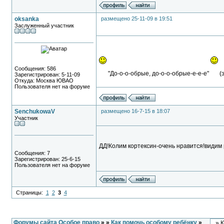
oksanka
размещено 25-11-09 в 19:51
Заслуженный участник
Сообщения: 586
"До-о-о-обрые, до-о-о-обрые-е-е-е"
(
Зарегистрирован: 5-11-09
Откуда: Москва ЮВАО
Пользователя нет на форуме
SenchukowaV
размещено 16-7-15 в 18:07
Участник
ДД!Колим кортексин-очень нравится!видим 
Сообщения: 7
Зарегистрирован: 25-6-15
Пользователя нет на форуме
Страницы:
1
2
3
4
Форумы сайта Особое право
»
»
Как помочь особому ребёнку
»