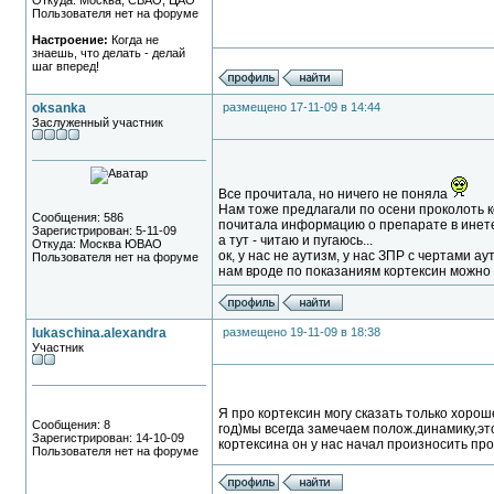
Откуда: Москва, СВАО, ЦАО
Пользователя нет на форуме
Настроение:
Когда не
знаешь, что делать - делай
шаг вперед!
oksanka
размещено 17-11-09 в 14:44
Заслуженный участник
Все прочитала, но ничего не поняла
Нам тоже предлагали по осени проколоть ко
Сообщения: 586
почитала информацию о препарате в инете 
Зарегистрирован: 5-11-09
а тут - читаю и пугаюсь...
Откуда: Москва ЮВАО
ок, у нас не аутизм, у нас ЗПР с чертами ау
Пользователя нет на форуме
нам вроде по показаниям кортексин можно п
lukaschina.alexandra
размещено 19-11-09 в 18:38
Участник
Я про кортексин могу сказать только хорош
Сообщения: 8
год)мы всегда замечаем полож.динамику,эт
Зарегистрирован: 14-10-09
кортексина он у нас начал произносить пр
Пользователя нет на форуме