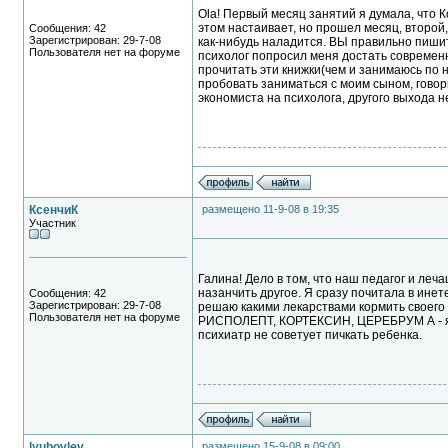
Ola! Первый месяц занятий я думала, что К
этом настаивает, но прошел месяц, второй,
Сообщения: 42
Зарегистрирован: 29-7-08
как-нибудь наладится. ВЫ правильно пишит
Пользователя нет на форуме
психолог попросил меня достать современн
прочитать эти книжки(чем и занимаюсь по 
пробовать заниматься с моим сыном, говор
экономиста на психолога, другого выхода не
КсенчиК
размещено 11-9-08 в 19:35
Участник
Галина! Дело в том, что наш педагог и леч
назанчить другое. Я сразу почитала в инет
Сообщения: 42
Зарегистрирован: 29-7-08
решаю какими лекарствами кормить своего
Пользователя нет на форуме
РИСПОЛЕПТ, КОРТЕКСИН, ЦЕРЕБРУМ А - я ку
психиатр не советует пичкать ребенка.
lyubovlev
размещено 15-9-08 в 09:00