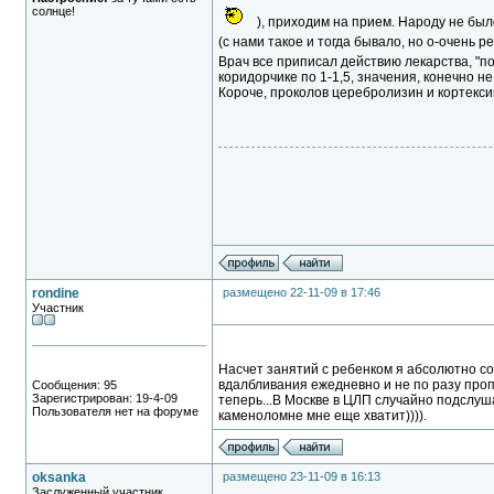
солнце!
), приходим на прием. Народу не был
(с нами такое и тогда бывало, но о-очень р
Врач все приписал действию лекарства, "по
коридорчике по 1-1,5, значения, конечно не 
Короче, проколов церебролизин и кортексин
rondine
размещено 22-11-09 в 17:46
Участник
Насчет занятий с ребенком я абсолютно сог
вдалбливания ежедневно и не по разу пропи
Сообщения: 95
Зарегистрирован: 19-4-09
теперь...В Москве в ЦЛП случайно подслушал
Пользователя нет на форуме
каменоломне мне еще хватит)))).
oksanka
размещено 23-11-09 в 16:13
Заслуженный участник