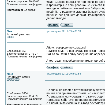
Зарегистрирован: 20-12-08
было. Больше пользы им принесли, со слов
Пользователя нет на форуме
и тренажёры. А если ребёнок не из числа т
некогда -- ребёнок с нянькой или бабушкой,
Настроение:
Go ahead!
пошёл!), то родители склонны бывают думат
ребёнка, всё для него делают+туча препар
делаю выводы.
Оля
размещено 22-11-09 в 00:39
Активный участник
Айрис, совершенно согласна!
Надюхе когда-то назначали кортексин, эффе
Сообщения: 153
Зарегистрирован: 27-9-07
Вот от занятий я вижу совершенно опреде
Пользователя нет на форуме
А кортексин я вообще не понимаю, как дейс
Nata
размещено 22-11-09 в 00:58
Почётный участник
Не знаю, на своем я потрясных результатов
пошла при приеме пантогама, но насколько 
Сообщения: 1884
Зарегистрирован: 11-4-09
По знакомым могу сказать, что как-то родит
Пользователя нет на форуме
Насколько действует препарат, насколько з
А с нами было смешно. В 4 года пситхиатр
Настроение:
за тучами есть