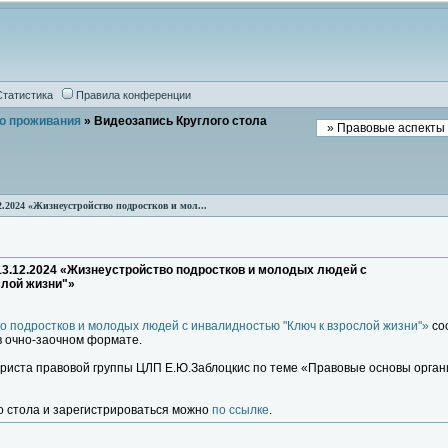
Статистика
Правила конференции
о проживания
» Видеозапись Круглого стола
2.2024 «Жизнеустройство подростков и мол...
13.12.2024 «Жизнеустройство подростков и молодых людей с
слой жизни"»
о подростков и молодых людей с инвалидностью "Ключ к взрослой жизни"»
сос
в очно-заочном формате.
риста правовой группы ЦЛП Е.Ю.Заблоцкис по теме «Правовые основы орган
о стола и зарегистрироваться можно
по ссылке
.