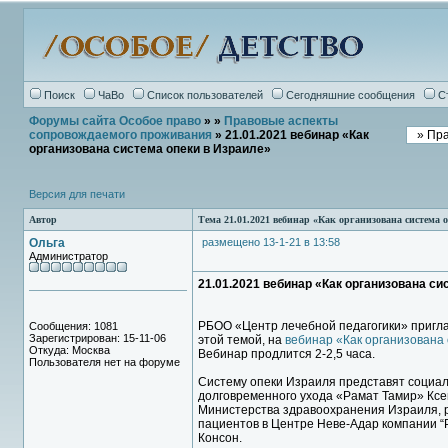
Поиск
ЧаВо
Список пользователей
Сегодняшние сообщения
С
Форумы сайта Особое право
»
»
Правовые аспекты
сопровождаемого проживания
» 21.01.2021 вебинар «Как
организована система опеки в Израиле»
Версия для печати
Автор
Тема 21.01.2021 вебинар «Как организована система 
Ольга
размещено 13-1-21 в 13:58
Администратор
21.01.2021 вебинар «Как организована си
РБОО «Центр лечебной педагогики» приглаш
Сообщения: 1081
Зарегистрирован: 15-11-06
этой темой, на
вебинар «Как организована 
Откуда: Москва
Вебинар продлится 2-2,5 часа.
Пользователя нет на форуме
Систему опеки Израиля представят социал
долговременного ухода «Рамат Тамир» Ксен
Министерства здравоохранения Израиля, р
пациентов в Центре Неве-Адар компании 
Консон.