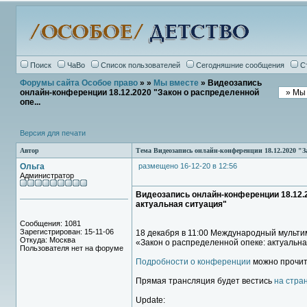
Поиск
ЧаВо
Список пользователей
Сегодняшние сообщения
С
Форумы сайта Особое право
»
»
Мы вместе
» Видеозапись
онлайн-конференции 18.12.2020 "Закон о распределенной
опе...
Версия для печати
Автор
Тема Видеозапись онлайн-конференции 18.12.2020 "За
Ольга
размещено 16-12-20 в 12:56
Администратор
Видеозапись онлайн-конференции 18.12.2
актуальная ситуация"
Сообщения: 1081
Зарегистрирован: 15-11-06
18 декабря в 11:00 Международный мульти
Откуда: Москва
«Закон о распределенной опеке: актуальна
Пользователя нет на форуме
Подробности о конференции
можно прочита
Прямая трансляция будет вестись
на стра
Update: