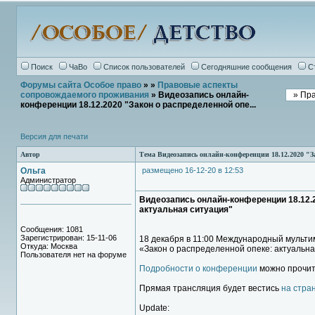
Поиск
ЧаВо
Список пользователей
Сегодняшние сообщения
С
Форумы сайта Особое право
»
»
Правовые аспекты
сопровождаемого проживания
» Видеозапись онлайн-
конференции 18.12.2020 "Закон о распределенной опе...
Версия для печати
Автор
Тема Видеозапись онлайн-конференции 18.12.2020 "За
Ольга
размещено 16-12-20 в 12:53
Администратор
Видеозапись онлайн-конференции 18.12.2
актуальная ситуация"
Сообщения: 1081
Зарегистрирован: 15-11-06
18 декабря в 11:00 Международный мульти
Откуда: Москва
«Закон о распределенной опеке: актуальна
Пользователя нет на форуме
Подробности о конференции
можно прочита
Прямая трансляция будет вестись
на стра
Update: